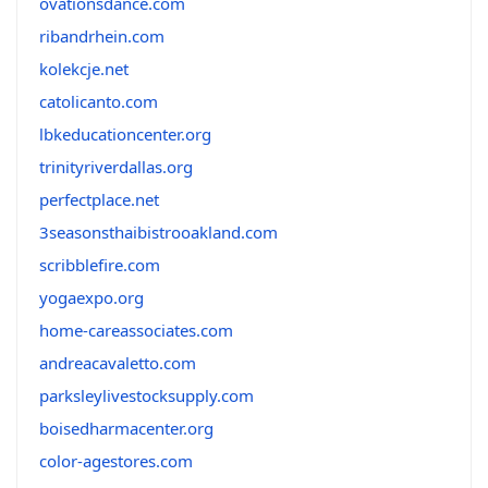
ovationsdance.com
ribandrhein.com
kolekcje.net
catolicanto.com
lbkeducationcenter.org
trinityriverdallas.org
perfectplace.net
3seasonsthaibistrooakland.com
scribblefire.com
yogaexpo.org
home-careassociates.com
andreacavaletto.com
parksleylivestocksupply.com
boisedharmacenter.org
color-agestores.com