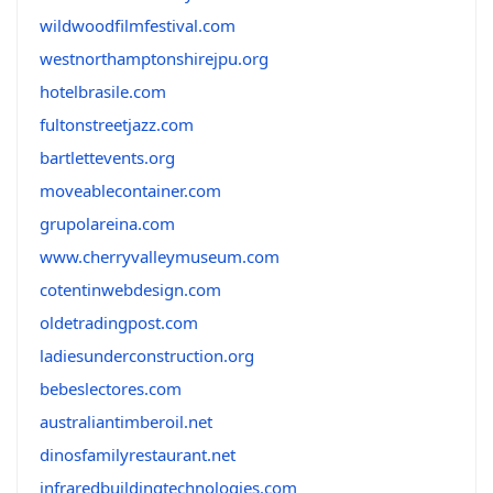
wildwoodfilmfestival.com
westnorthamptonshirejpu.org
hotelbrasile.com
fultonstreetjazz.com
bartlettevents.org
moveablecontainer.com
grupolareina.com
www.cherryvalleymuseum.com
cotentinwebdesign.com
oldetradingpost.com
ladiesunderconstruction.org
bebeslectores.com
australiantimberoil.net
dinosfamilyrestaurant.net
infraredbuildingtechnologies.com