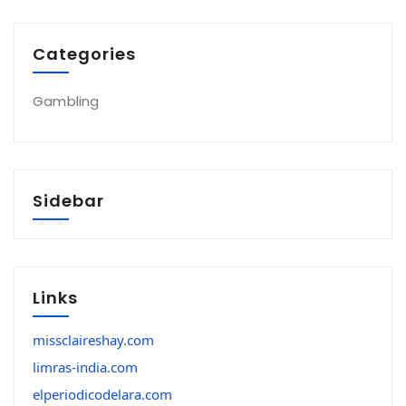
Categories
Gambling
Sidebar
Links
missclaireshay.com
limras-india.com
elperiodicodelara.com