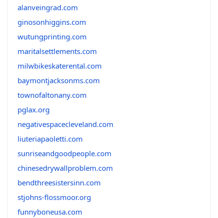
alanveingrad.com
ginosonhiggins.com
wutungprinting.com
maritalsettlements.com
milwbikeskaterental.com
baymontjacksonms.com
townofaltonany.com
pglax.org
negativespacecleveland.com
liuteriapaoletti.com
sunriseandgoodpeople.com
chinesedrywallproblem.com
bendthreesistersinn.com
stjohns-flossmoor.org
funnyboneusa.com