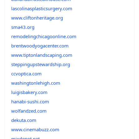
lascolinasplasticsurgery.com
www.cliftonheritage.org
sma43.org
remodelingchicagoonline.com
brentwoodyogacenter.com
www.tiptonlandscaping.com
steppingupstewardship.org
ccvoptica.com
washingtonlehigh.com
luigisbakery.com
hanabi-sushi.com
wolfandzed.com
dekuta.com
www.cinemabuzz.com
mixdepot.net