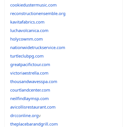
cookiedustermusic.com
reconstructionensemble.org
kavitafabrics.com
luchavolcanica.com
holycownm.com
nationwidetruckservice.com
turtleclubpg.com
greatpacifictour.com
victoriaestrella.com
thousandwavesspa.com
courtlandcenter.com
neilfindlaymsp.com
avicollisrestaurant.com
drcconline.org
v
theplacebarandgrill.com