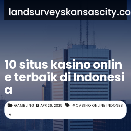
landsurveyskansascity.c
10 situs kasino onlin
e terbaik di Indonesi
a
GAMBLING
APR 26, 2025
#CASINO ONLINE INDONES
IA