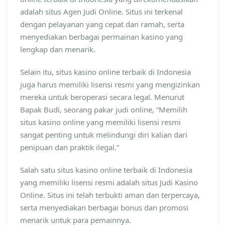
adalah situs Agen Judi Online. Situs ini terkenal
dengan pelayanan yang cepat dan ramah, serta
menyediakan berbagai permainan kasino yang
lengkap dan menarik.
Selain itu, situs kasino online terbaik di Indonesia
juga harus memiliki lisensi resmi yang mengizinkan
mereka untuk beroperasi secara legal. Menurut
Bapak Budi, seorang pakar judi online, “Memilih
situs kasino online yang memiliki lisensi resmi
sangat penting untuk melindungi diri kalian dari
penipuan dan praktik ilegal.”
Salah satu situs kasino online terbaik di Indonesia
yang memiliki lisensi resmi adalah situs Judi Kasino
Online. Situs ini telah terbukti aman dan terpercaya,
serta menyediakan berbagai bonus dan promosi
menarik untuk para pemainnya.