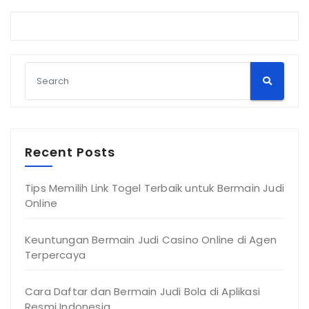
Recent Posts
Tips Memilih Link Togel Terbaik untuk Bermain Judi
Online
Keuntungan Bermain Judi Casino Online di Agen
Terpercaya
Cara Daftar dan Bermain Judi Bola di Aplikasi
Resmi Indonesia