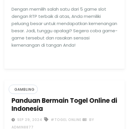
Dengan memilih salah satu dari 5 game slot
dengan RTP terbaik di atas, Anda memiliki
peluang besar untuk mendapatkan kemenangan
besar. Jadi, tunggu apalagi? Segera coba game-
game tersebut dan rasakan sensasi
kemenangan di tangan Anda!
GAMBLING
Panduan Bermain Togel Online di
Indonesia
SEP 29, 2024
#TOGEL ONLINE
BY
ADMIN8877