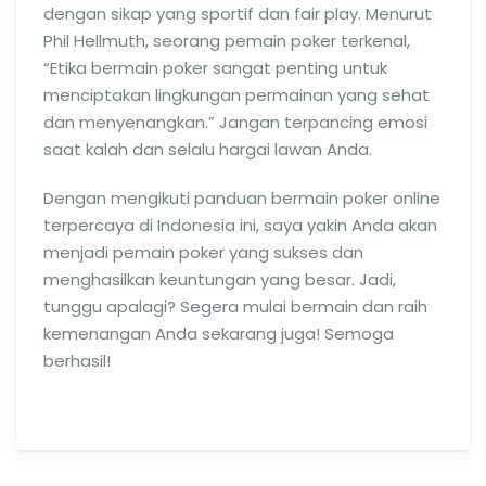
dengan sikap yang sportif dan fair play. Menurut
Phil Hellmuth, seorang pemain poker terkenal,
“Etika bermain poker sangat penting untuk
menciptakan lingkungan permainan yang sehat
dan menyenangkan.” Jangan terpancing emosi
saat kalah dan selalu hargai lawan Anda.
Dengan mengikuti panduan bermain poker online
terpercaya di Indonesia ini, saya yakin Anda akan
menjadi pemain poker yang sukses dan
menghasilkan keuntungan yang besar. Jadi,
tunggu apalagi? Segera mulai bermain dan raih
kemenangan Anda sekarang juga! Semoga
berhasil!