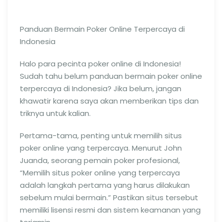
Panduan Bermain Poker Online Terpercaya di
Indonesia
Halo para pecinta poker online di Indonesia!
Sudah tahu belum panduan bermain poker online
terpercaya di Indonesia? Jika belum, jangan
khawatir karena saya akan memberikan tips dan
triknya untuk kalian.
Pertama-tama, penting untuk memilih situs
poker online yang terpercaya. Menurut John
Juanda, seorang pemain poker profesional,
“Memilih situs poker online yang terpercaya
adalah langkah pertama yang harus dilakukan
sebelum mulai bermain.” Pastikan situs tersebut
memiliki lisensi resmi dan sistem keamanan yang