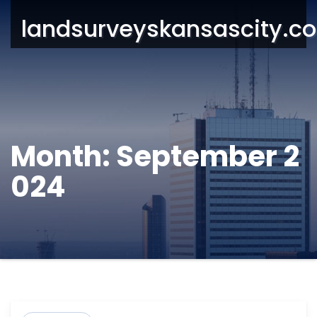
landsurveyskansascity.c
Month:
September 2
024