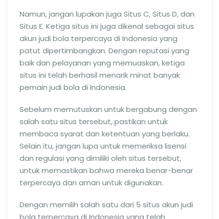
Namun, jangan lupakan juga Situs C, Situs D, dan
Situs E. Ketiga situs ini juga dikenal sebagai situs
akun judi bola terpercaya di Indonesia yang
patut dipertimbangkan. Dengan reputasi yang
baik dan pelayanan yang memuaskan, ketiga
situs ini telah berhasil menarik minat banyak
pemain judi bola di Indonesia.
Sebelum memutuskan untuk bergabung dengan
salah satu situs tersebut, pastikan untuk
membaca syarat dan ketentuan yang berlaku.
Selain itu, jangan lupa untuk memeriksa lisensi
dan regulasi yang dimiliki oleh situs tersebut,
untuk memastikan bahwa mereka benar-benar
terpercaya dan aman untuk digunakan.
Dengan memilih salah satu dari 5 situs akun judi
bola terpercaya di Indonesia yang telah