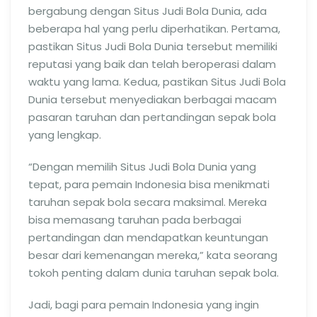
bergabung dengan Situs Judi Bola Dunia, ada
beberapa hal yang perlu diperhatikan. Pertama,
pastikan Situs Judi Bola Dunia tersebut memiliki
reputasi yang baik dan telah beroperasi dalam
waktu yang lama. Kedua, pastikan Situs Judi Bola
Dunia tersebut menyediakan berbagai macam
pasaran taruhan dan pertandingan sepak bola
yang lengkap.
“Dengan memilih Situs Judi Bola Dunia yang
tepat, para pemain Indonesia bisa menikmati
taruhan sepak bola secara maksimal. Mereka
bisa memasang taruhan pada berbagai
pertandingan dan mendapatkan keuntungan
besar dari kemenangan mereka,” kata seorang
tokoh penting dalam dunia taruhan sepak bola.
Jadi, bagi para pemain Indonesia yang ingin