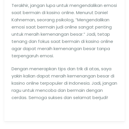
Terakhir, jangan lupa untuk mengendalikan emosi
saat bermain di kasino online. Menurut Daniel
Kahneman, seorang psikolog, “Mengendalikan
emosi saat bermain judi online sangat penting
untuk meraih kemenangan besar.” Jadi, tetap
tenang dan fokus saat bermain di kasino online
agar dapat meraih kemenangan besar tanpa
terpengaruh emosi.
Dengan menerapkan tips dan trik di atas, saya
yakin kalian dapat meraih kemenangan besar di
kasino online terpopuler di Indonesia. Jadi, jangan
ragu untuk mencoba dan bermain dengan
cerdas. Semoga sukses dan selamat berjudi!