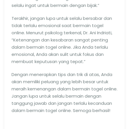
selalu ingat untuk bermain dengan bijak.”
Terakhir, jangan lupa untuk selalu bersabar dan
tidak terlalu emosional saat bermain togel
online. Menurut psikolog terkenal, Dr. Ani Indriati,
“Ketenangan dan kesabaran sangat penting
dalam bermain togel online. Jika Anda terlalu
emosional, Anda akan sulit untuk fokus dan
membuat keputusan yang tepat.”
Dengan menerapkan tips dan trik di atas, Anda
akan memiliki peluang yang lebih besar untuk
meraih kemenangan dalam bermain togel online.
Jangan lupa untuk selalu bermain dengan
tanggung jawab dan jangan terlalu kecanduan
dalam bermain togel online. Semoga berhasil!