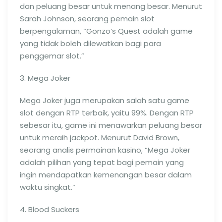
dan peluang besar untuk menang besar. Menurut
Sarah Johnson, seorang pemain slot
berpengalaman, “Gonzo’s Quest adalah game
yang tidak boleh dilewatkan bagi para
penggemar slot.”
3. Mega Joker
Mega Joker juga merupakan salah satu game
slot dengan RTP terbaik, yaitu 99%. Dengan RTP
sebesar itu, game ini menawarkan peluang besar
untuk meraih jackpot. Menurut David Brown,
seorang analis permainan kasino, “Mega Joker
adalah pilihan yang tepat bagi pemain yang
ingin mendapatkan kemenangan besar dalam
waktu singkat.”
4. Blood Suckers