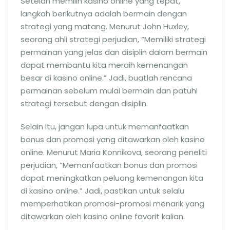
Setelah memilih kasino online yang tepat,
langkah berikutnya adalah bermain dengan
strategi yang matang. Menurut John Huxley,
seorang ahli strategi perjudian, “Memiliki strategi
permainan yang jelas dan disiplin dalam bermain
dapat membantu kita meraih kemenangan
besar di kasino online.” Jadi, buatlah rencana
permainan sebelum mulai bermain dan patuhi
strategi tersebut dengan disiplin.
Selain itu, jangan lupa untuk memanfaatkan
bonus dan promosi yang ditawarkan oleh kasino
online. Menurut Maria Konnikova, seorang peneliti
perjudian, “Memanfaatkan bonus dan promosi
dapat meningkatkan peluang kemenangan kita
di kasino online.” Jadi, pastikan untuk selalu
memperhatikan promosi-promosi menarik yang
ditawarkan oleh kasino online favorit kalian.