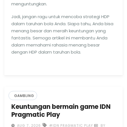
menguntungkan.
Jadi, jangan ragu untuk mencoba strategi HDP
dalam taruhan bola Anda. Siapa tahu, Anda bisa
menang besar dan meraih keuntungan yang
fantastis. Semoga artikel ini membantu Anda
dalam memahami rahasia menang besar
dengan HDP dalam taruhan bola.
GAMBLING
Keuntungan bermain game IDN
Pragmatic Play
AUG 7, 2026
#IDN PRAGMATIC PLAY
BY