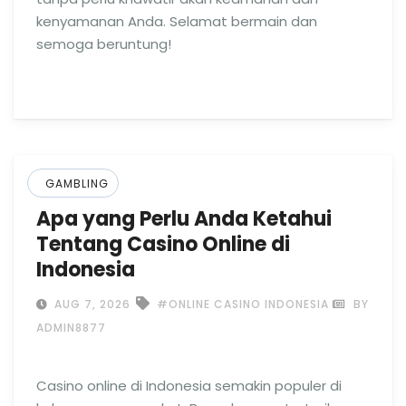
kenyamanan Anda. Selamat bermain dan
semoga beruntung!
GAMBLING
Apa yang Perlu Anda Ketahui
Tentang Casino Online di
Indonesia
AUG 7, 2026
#ONLINE CASINO INDONESIA
BY
ADMIN8877
Casino online di Indonesia semakin populer di