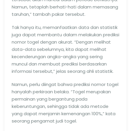
Namun, tetaplah berhati-hati dalam memasang
taruhan,” tambah pakar tersebut.
Tak hanya itu, memanfaatkan data dan statistik
juga dapat membantu dalam melakukan prediksi
nomor togel dengan akurat. “Dengan melihat
data-data sebelumnya, kita dapat melihat
kecenderungan angka-angka yang sering
muncul dan membuat prediksi berdasarkan
informasi tersebut,” jelas seorang ahli statistik.
Namun, perlu diingat bahwa prediksi nomor togel
hanyalah perkiraan belaka. “Togel merupakan
permainan yang bergantung pada
keberuntungan, sehingga tidak ada metode
yang dapat menjamin kemenangan 100%,” kata
seorang pengamat judi togel.