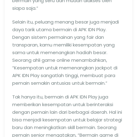
bermain yang seru dan mudah diakses oleh
siapa saja.”
Selain itu, peluang menang besar juga menjadi
daya tarik utama bermain di APK IDN Play.
Dengan sistem permainan yang fair dan
transparan, kamu memiliki kesempatan yang
sama untuk memenangkan hadiah besar.
Seorang ahli game online menambahkan,
“Kesempatan untuk memenangkan jackpot di
APK IDN Play sangatlah tinggi, membuat para
pemain semakin antusias untuk bermain.”
Tak hanya itu, bermain di APK IDN Play juga
memberikan kesempatan untuk berinteraksi
dengan pemain lain dari berbagai daerah. Hal ini
bisa menjadi kesempatan untuk belajar strategi
baru dan meningkatkan skill bermain. Seorang
pemain senior mengatakan, “Bermain game di