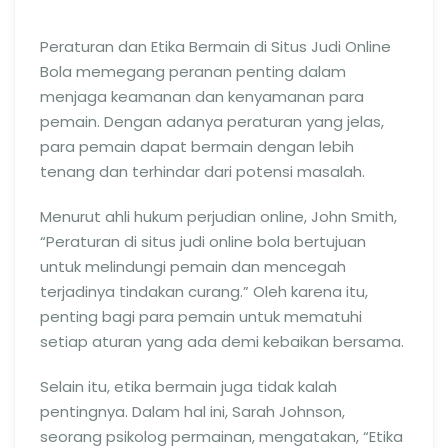
Peraturan dan Etika Bermain di Situs Judi Online
Bola memegang peranan penting dalam
menjaga keamanan dan kenyamanan para
pemain. Dengan adanya peraturan yang jelas,
para pemain dapat bermain dengan lebih
tenang dan terhindar dari potensi masalah.
Menurut ahli hukum perjudian online, John Smith,
“Peraturan di situs judi online bola bertujuan
untuk melindungi pemain dan mencegah
terjadinya tindakan curang.” Oleh karena itu,
penting bagi para pemain untuk mematuhi
setiap aturan yang ada demi kebaikan bersama.
Selain itu, etika bermain juga tidak kalah
pentingnya. Dalam hal ini, Sarah Johnson,
seorang psikolog permainan, mengatakan, “Etika