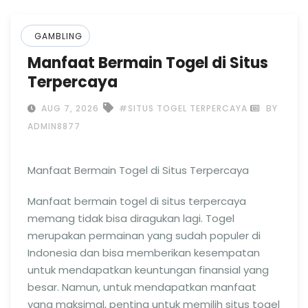
GAMBLING
Manfaat Bermain Togel di Situs
Terpercaya
AUG 7, 2026
#SITUS TOGEL TERPERCAYA
BY
ADMIN8877
Manfaat Bermain Togel di Situs Terpercaya
Manfaat bermain togel di situs terpercaya
memang tidak bisa diragukan lagi. Togel
merupakan permainan yang sudah populer di
Indonesia dan bisa memberikan kesempatan
untuk mendapatkan keuntungan finansial yang
besar. Namun, untuk mendapatkan manfaat
yang maksimal, penting untuk memilih situs togel