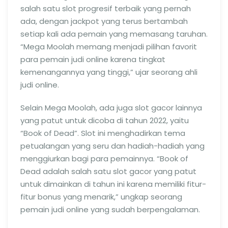
salah satu slot progresif terbaik yang pernah
ada, dengan jackpot yang terus bertambah
setiap kali ada pemain yang memasang taruhan.
“Mega Moolah memang menjadi pilihan favorit
para pemain judi online karena tingkat
kemenangannya yang tinggi,” ujar seorang ahli
judi online.
Selain Mega Moolah, ada juga slot gacor lainnya
yang patut untuk dicoba di tahun 2022, yaitu
“Book of Dead”. Slot ini menghadirkan tema
petualangan yang seru dan hadiah-hadiah yang
menggiurkan bagi para pemainnya. “Book of
Dead adalah salah satu slot gacor yang patut
untuk dimainkan di tahun ini karena memiliki fitur-
fitur bonus yang menarik,” ungkap seorang
pemain judi online yang sudah berpengalaman.