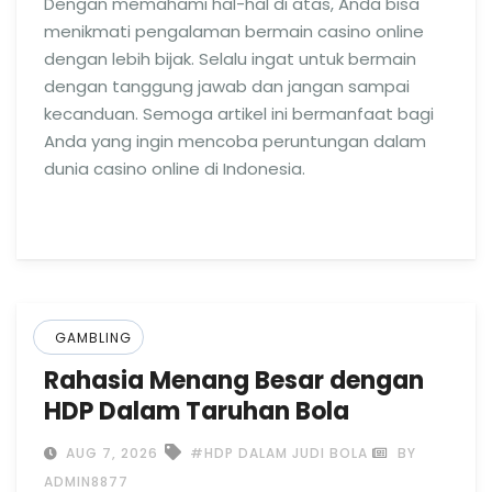
Dengan memahami hal-hal di atas, Anda bisa
menikmati pengalaman bermain casino online
dengan lebih bijak. Selalu ingat untuk bermain
dengan tanggung jawab dan jangan sampai
kecanduan. Semoga artikel ini bermanfaat bagi
Anda yang ingin mencoba peruntungan dalam
dunia casino online di Indonesia.
GAMBLING
Rahasia Menang Besar dengan
HDP Dalam Taruhan Bola
AUG 7, 2026
#HDP DALAM JUDI BOLA
BY
ADMIN8877