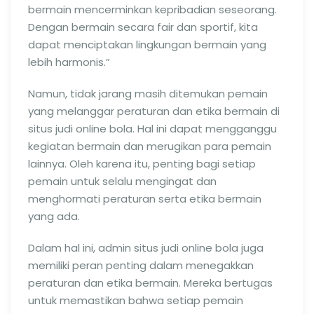
bermain mencerminkan kepribadian seseorang.
Dengan bermain secara fair dan sportif, kita
dapat menciptakan lingkungan bermain yang
lebih harmonis.”
Namun, tidak jarang masih ditemukan pemain
yang melanggar peraturan dan etika bermain di
situs judi online bola. Hal ini dapat mengganggu
kegiatan bermain dan merugikan para pemain
lainnya. Oleh karena itu, penting bagi setiap
pemain untuk selalu mengingat dan
menghormati peraturan serta etika bermain
yang ada.
Dalam hal ini, admin situs judi online bola juga
memiliki peran penting dalam menegakkan
peraturan dan etika bermain. Mereka bertugas
untuk memastikan bahwa setiap pemain