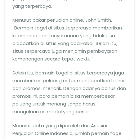
yang terpercaya.
Menurut pakar perjudian online, John Smith,
“Bermain togel di situs terpercaya memberikan
keamanan dan kenyamanan yang tidak bisa
didapatkan di situs yang abal-abal. Selain itu,
situs terpercaya juga menjamin pembayaran
kemenangan secara tepat waktu.”
Selain itu, bermain togel di situs terpercaya juga
memberikan peluang untuk mendapatkan bonus
dan promosi menarik. Dengan adanya bonus dan
promosi ini, para pemain bisa memperbesar
peluang untuk menang tanpa harus
mengeluarkan modal yang besar.
Menurut data yang diperoleh dari Asosiasi
Perjudian Online Indonesia, jumlah pemain togel