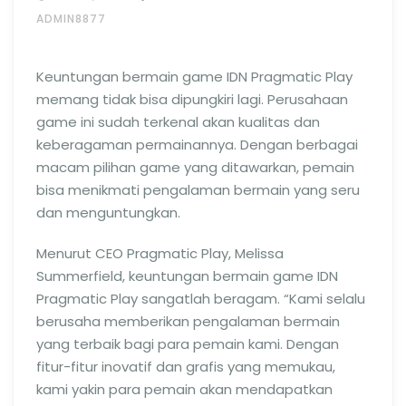
ADMIN8877
Keuntungan bermain game IDN Pragmatic Play
memang tidak bisa dipungkiri lagi. Perusahaan
game ini sudah terkenal akan kualitas dan
keberagaman permainannya. Dengan berbagai
macam pilihan game yang ditawarkan, pemain
bisa menikmati pengalaman bermain yang seru
dan menguntungkan.
Menurut CEO Pragmatic Play, Melissa
Summerfield, keuntungan bermain game IDN
Pragmatic Play sangatlah beragam. “Kami selalu
berusaha memberikan pengalaman bermain
yang terbaik bagi para pemain kami. Dengan
fitur-fitur inovatif dan grafis yang memukau,
kami yakin para pemain akan mendapatkan