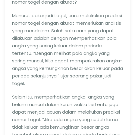
nomor togel dengan akurat?
Menurut pakar judi togel, cara melakukan prediksi
nomor togel dengan akurat memerlukan analisis
yang mendalam. Salah satu cara yang dapat
dilakukan adalah dengan memperhatikan pola
angka yang sering keluar dalam periode
tertentu. “Dengan melihat pola angka yang
sering muncul, kita dapat memperkirakan angka-
angka yang kemungkinan besar akan keluar pada
periode selanjutnya,” ujar seorang pakar judi
togel.
Selain itu, memperhatikan angka-angka yang
belum muncul dalam kurun waktu tertentu juga
dapat menjadi acuan dalam melakukan prediksi
nomor togel. “Jika ada angka yang sudah lama
tidak keluar, ada kemungkinan besar angka
tersebut akan muncul dalam periode berikutnya.