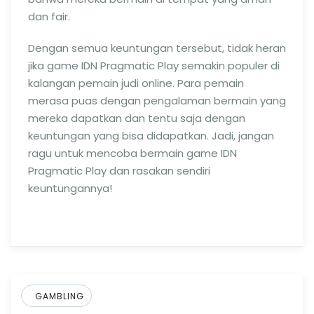
dan fair.
Dengan semua keuntungan tersebut, tidak heran
jika game IDN Pragmatic Play semakin populer di
kalangan pemain judi online. Para pemain
merasa puas dengan pengalaman bermain yang
mereka dapatkan dan tentu saja dengan
keuntungan yang bisa didapatkan. Jadi, jangan
ragu untuk mencoba bermain game IDN
Pragmatic Play dan rasakan sendiri
keuntungannya!
GAMBLING