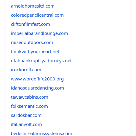
arnoldhomesltd.com
coloredpencilcentral.com
cliftonfilmfest.com
imperialbarandlounge.com
raisedoutdoors.com
thinkwithyourheart.net
utahbankruptcyattorneys.net
irocknroll.com
www.wordoflife2000.org
idahosquaredancing.com
tawawcabins.com
folksemantic.com
sardosbar.com
italianvolt.com
berkshirealarmssystems.com