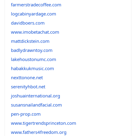
farmerstradecoffee.com
logcabinyardage.com
davidboers.com
www.imobetachat.com
mattdickstein.com
badlydrawntoy.com
lakehoustonumc.com
habakkukmusic.com
nexttonone.net
serenityhbot.net
joshuainternational.org
susansnailandfacial.com
pen-prop.com
www.tigertrendsprinceton.com
www.fathers4freedom.org