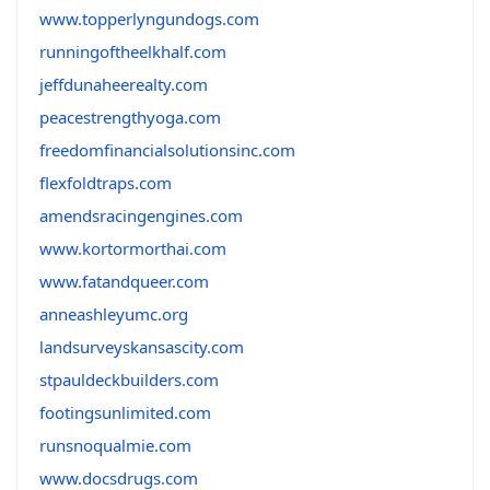
www.topperlyngundogs.com
runningoftheelkhalf.com
jeffdunaheerealty.com
peacestrengthyoga.com
freedomfinancialsolutionsinc.com
flexfoldtraps.com
amendsracingengines.com
www.kortormorthai.com
www.fatandqueer.com
anneashleyumc.org
landsurveyskansascity.com
stpauldeckbuilders.com
footingsunlimited.com
runsnoqualmie.com
www.docsdrugs.com