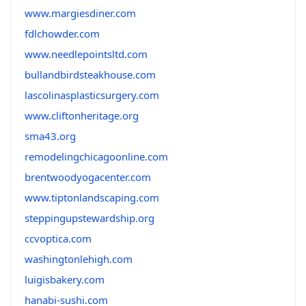
www.margiesdiner.com
fdlchowder.com
www.needlepointsltd.com
bullandbirdsteakhouse.com
lascolinasplasticsurgery.com
www.cliftonheritage.org
sma43.org
remodelingchicagoonline.com
brentwoodyogacenter.com
www.tiptonlandscaping.com
steppingupstewardship.org
ccvoptica.com
washingtonlehigh.com
luigisbakery.com
hanabi-sushi.com