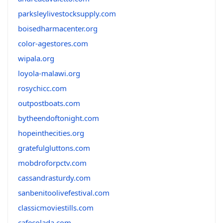
parksleylivestocksupply.com
boisedharmacenter.org
color-agestores.com
wipala.org
loyola-malawi.org
rosychicc.com
outpostboats.com
bytheendoftonight.com
hopeinthecities.org
gratefulgluttons.com
mobdroforpctv.com
cassandrasturdy.com
sanbenitoolivefestival.com
classicmoviestills.com
cafecolada.com