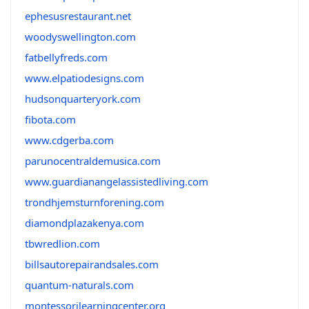
ephesusrestaurant.net
woodyswellington.com
fatbellyfreds.com
www.elpatiodesigns.com
hudsonquarteryork.com
fibota.com
www.cdgerba.com
parunocentraldemusica.com
www.guardianangelassistedliving.com
trondhjemsturnforening.com
diamondplazakenya.com
tbwredlion.com
billsautorepairandsales.com
quantum-naturals.com
montessorilearningcenter.org