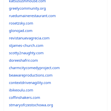
katsusushihouse.com
greelycommunity.org
ruedumainerestaurant.com
rosetzsky.com
glonojad.com
revistanuevagrecia.com
stjames-church.com
scotty2naughty.com
doreeshafrir.com
charmcitycomedyproject.com
beawareproductions.com
contextdrivenagility.com
ibikeoulu.com
coffinshakers.com
stmaryofczestochowa.org