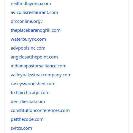
neilfindlaymsp.com
avicollisrestaurant.com
drcconline.org
v
theplacebarandgrill.com
waterburyrx.com
advpoolsinc.com
angelosatthepoint.com
indianapastorsalliance.com
valleyoakssteakcompany.com
caseyswoodshed.com
fixhairchicago.com
denizliesnaf.com
constitutionconferences.com
patthecope.com
svitcs.com