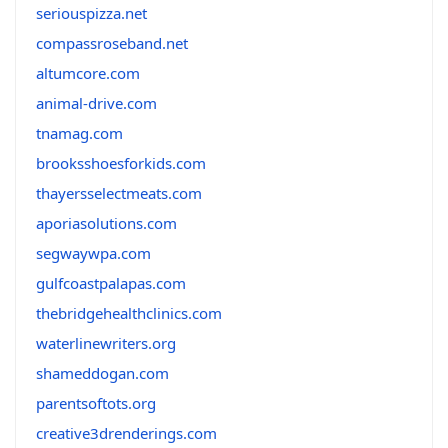
seriouspizza.net
compassroseband.net
altumcore.com
animal-drive.com
tnamag.com
brooksshoesforkids.com
thayersselectmeats.com
aporiasolutions.com
segwaywpa.com
gulfcoastpalapas.com
thebridgehealthclinics.com
waterlinewriters.org
shameddogan.com
parentsoftots.org
creative3drenderings.com