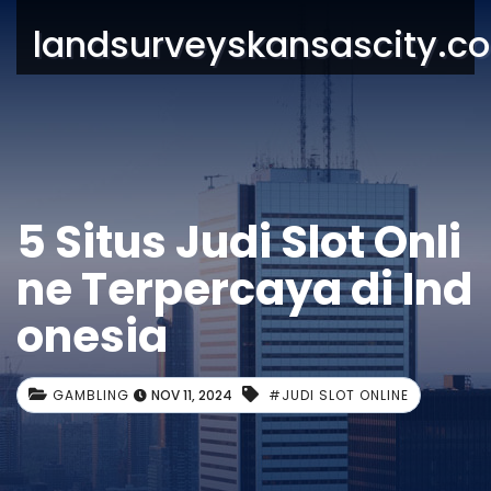
landsurveyskansascity.c
5 Situs Judi Slot Onli
ne Terpercaya di Ind
onesia
GAMBLING
NOV 11, 2024
#JUDI SLOT ONLINE