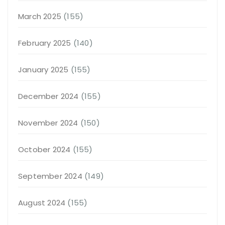
March 2025
(155)
February 2025
(140)
January 2025
(155)
December 2024
(155)
November 2024
(150)
October 2024
(155)
September 2024
(149)
August 2024
(155)