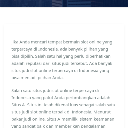
Jika Anda mencari tempat bermain slot online yang
terpercaya di Indonesia, ada banyak pilihan yang
bisa dipilih. Salah satu hal yang perlu diperhatikan
adalah reputasi dari situs judi tersebut. Ada banyak
situs judi slot online terpercaya di Indonesia yang
bisa menjadi pilihan Anda.
Salah satu situs judi slot online terpercaya di
Indonesia yang patut Anda pertimbangkan adalah
Situs A. Situs ini telah dikenal luas sebagai salah satu
situs judi slot online terbaik di Indonesia. Menurut
pakar judi online, Situs A memiliki sistem keamanan
yang sangat baik dan memberikan pengalaman