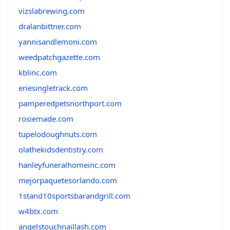
vizslabrewing.com
dralanbittner.com
yannisandlemoni.com
weedpatchgazette.com
kblinc.com
eriesingletrack.com
pamperedpetsnorthport.com
rosiemade.com
tupelodoughnuts.com
olathekidsdentistry.com
hanleyfuneralhomeinc.com
mejorpaquetesorlando.com
1stand10sportsbarandgrill.com
w4btx.com
angelstouchnaillash.com