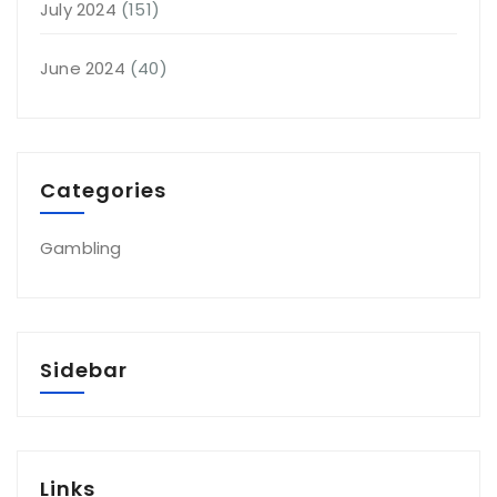
July 2024
(151)
June 2024
(40)
Categories
Gambling
Sidebar
Links