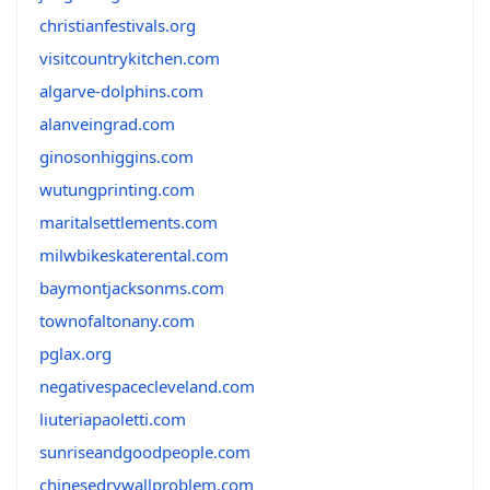
christianfestivals.org
visitcountrykitchen.com
algarve-dolphins.com
alanveingrad.com
ginosonhiggins.com
wutungprinting.com
maritalsettlements.com
milwbikeskaterental.com
baymontjacksonms.com
townofaltonany.com
pglax.org
negativespacecleveland.com
liuteriapaoletti.com
sunriseandgoodpeople.com
chinesedrywallproblem.com