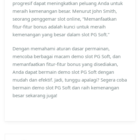
progresif dapat meningkatkan peluang Anda untuk
meraih kemenangan besar. Menurut John Smith,
seorang penggemar slot online, “Memanfaatkan
fitur-fitur bonus adalah kunci untuk meraih
kemenangan yang besar dalam slot PG Soft.”
Dengan memahami aturan dasar permainan,
mencoba berbagai macam demo slot PG Soft, dan
memanfaatkan fitur-fitur bonus yang disediakan,
Anda dapat bermain demo slot PG Soft dengan
mudah dan efektif. Jadi, tunggu apalagi? Segera coba
bermain demo slot PG Soft dan raih kemenangan
besar sekarang juga!