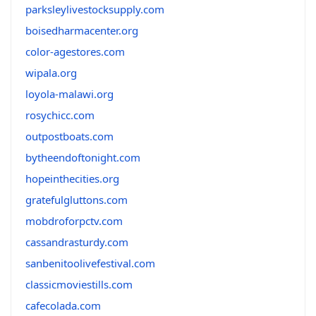
parksleylivestocksupply.com
boisedharmacenter.org
color-agestores.com
wipala.org
loyola-malawi.org
rosychicc.com
outpostboats.com
bytheendoftonight.com
hopeinthecities.org
gratefulgluttons.com
mobdroforpctv.com
cassandrasturdy.com
sanbenitoolivefestival.com
classicmoviestills.com
cafecolada.com