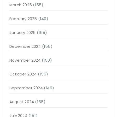
March 2025
(155)
February 2025
(140)
January 2025
(155)
December 2024
(155)
November 2024
(150)
October 2024
(155)
September 2024
(149)
August 2024
(155)
July 2024
(151)