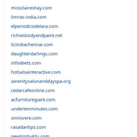
missclaireshay.com
limras-india.com
elperiodicodelara.com
richiesbodyandpaint.net
licindiachennai.com
daughterdarlings.com
infodeets.com
hotsalsainteractive.com
serenitysalonanddayspa.org
cedarcafeonline.com
acfurnituregiant.com
undertenminutes.com
omnivere.com
rasadantips.com
newtimbuktu.com