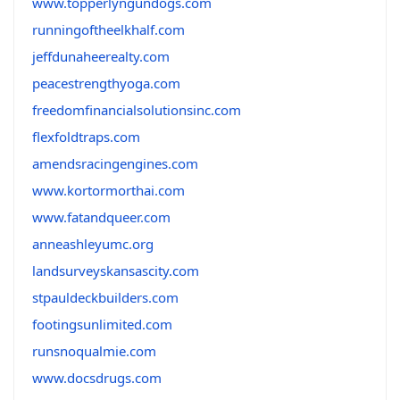
www.topperlyngundogs.com
runningoftheelkhalf.com
jeffdunaheerealty.com
peacestrengthyoga.com
freedomfinancialsolutionsinc.com
flexfoldtraps.com
amendsracingengines.com
www.kortormorthai.com
www.fatandqueer.com
anneashleyumc.org
landsurveyskansascity.com
stpauldeckbuilders.com
footingsunlimited.com
runsnoqualmie.com
www.docsdrugs.com