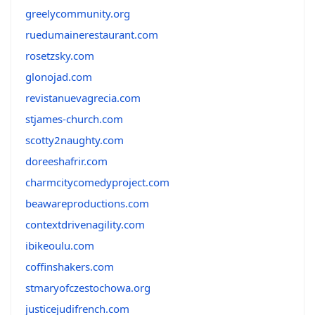
greelycommunity.org
ruedumainerestaurant.com
rosetzsky.com
glonojad.com
revistanuevagrecia.com
stjames-church.com
scotty2naughty.com
doreeshafrir.com
charmcitycomedyproject.com
beawareproductions.com
contextdrivenagility.com
ibikeoulu.com
coffinshakers.com
stmaryofczestochowa.org
justicejudifrench.com