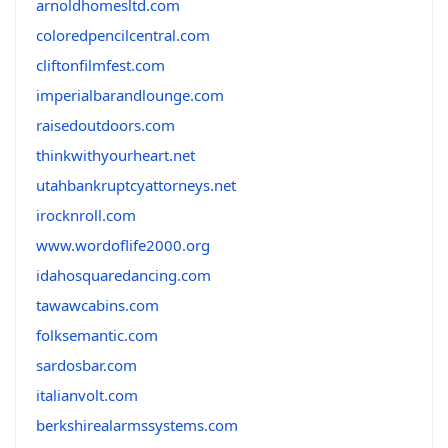
arnoldhomesltd.com
coloredpencilcentral.com
cliftonfilmfest.com
imperialbarandlounge.com
raisedoutdoors.com
thinkwithyourheart.net
utahbankruptcyattorneys.net
irocknroll.com
www.wordoflife2000.org
idahosquaredancing.com
tawawcabins.com
folksemantic.com
sardosbar.com
italianvolt.com
berkshirealarmssystems.com