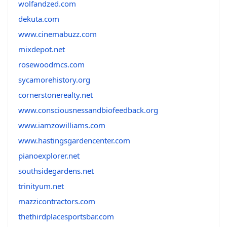
wolfandzed.com
dekuta.com
www.cinemabuzz.com
mixdepot.net
rosewoodmcs.com
sycamorehistory.org
cornerstonerealty.net
www.consciousnessandbiofeedback.org
www.iamzowilliams.com
www.hastingsgardencenter.com
pianoexplorer.net
southsidegardens.net
trinityum.net
mazzicontractors.com
thethirdplacesportsbar.com