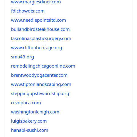
www.margiesdiner.com
fdlchowder.com
www.needlepointsltd.com
bullandbirdsteakhouse.com
lascolinasplasticsurgery.com
www.cliftonheritage.org
sma43.org
remodelingchicagoonline.com
brentwoodyogacenter.com
www.tiptonlandscaping.com
steppingupstewardship.org
ccvoptica.com
washingtonlehigh.com
luigisbakery.com
hanabi-sushi.com