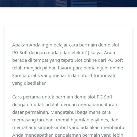
Apakah Anda ingin belajar cara bermain demo slot
PG Soft dengan mudah dan efektif? Jika ya, Anda
berada di tempat yang tepat! Slot online dari PG Soft
telah menjadi pilihan favorit para pemain judi online
karena grafis yang menarik dan fitur-fitur inovatif
yang disediakan.
Cara pertama untuk bermain demo slot PG Soft
dengan mudah adalah dengan memahami aturan
dasar permainan. Mengetahui bagaimana cara
memasang taruhan, memilih jumlah paylines, dan
memahami simbol-simbol yang ada akan membantu
Anda mendapatkan pengalaman bermain yang lebih