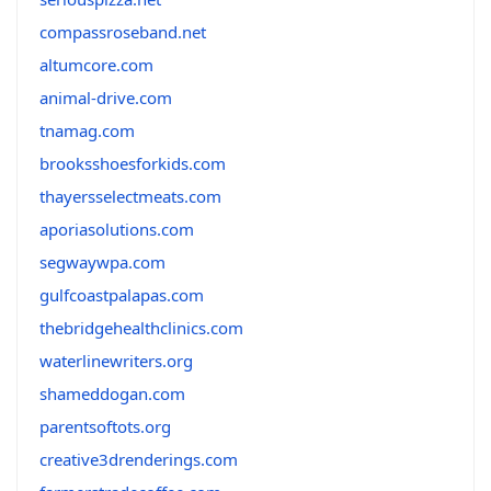
compassroseband.net
altumcore.com
animal-drive.com
tnamag.com
brooksshoesforkids.com
thayersselectmeats.com
aporiasolutions.com
segwaywpa.com
gulfcoastpalapas.com
thebridgehealthclinics.com
waterlinewriters.org
shameddogan.com
parentsoftots.org
creative3drenderings.com