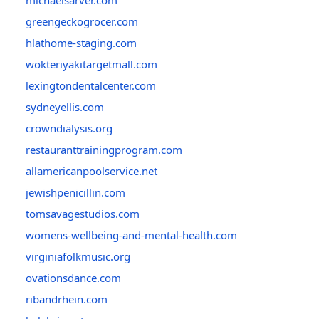
michaelsarver.com
greengeckogrocer.com
hlathome-staging.com
wokteriyakitargetmall.com
lexingtondentalcenter.com
sydneyellis.com
crowndialysis.org
restauranttrainingprogram.com
allamericanpoolservice.net
jewishpenicillin.com
tomsavagestudios.com
womens-wellbeing-and-mental-health.com
virginiafolkmusic.org
ovationsdance.com
ribandrhein.com