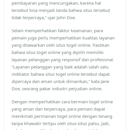
pembayaran yang mencurigakan, karena hal
tersebut bisa menjadi tanda bahwa situs tersebut
tidak terpercaya,” ujar John Doe.
Selain memperhatikan faktor keamanan, para
pemain juga perlu memperhatikan kualitas layanan
yang ditawarkan oleh situs togel online. Pastikan
bahwa situs togel online yang dipilih memiliki
layanan pelanggan yang responsif dan profesional.
“Layanan pelanggan yang baik adalah salah satu
indikator bahwa situs togel online tersebut dapat
dipercaya dan aman untuk dimainkan,” kata Jane
Doe, seorang pakar industri perjudian online.
Dengan memperhatikan cara bermain togel online
yang aman dan terpercaya, para pemain dapat
menikmati permainan togel online dengan tenang
tanpa khawatir tertipu oleh situs-situs palsu. Jadi,