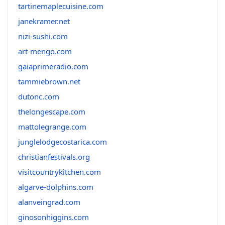
tartinemaplecuisine.com
janekramer.net
nizi-sushi.com
art-mengo.com
gaiaprimeradio.com
tammiebrown.net
dutonc.com
thelongescape.com
mattolegrange.com
junglelodgecostarica.com
christianfestivals.org
visitcountrykitchen.com
algarve-dolphins.com
alanveingrad.com
ginosonhiggins.com