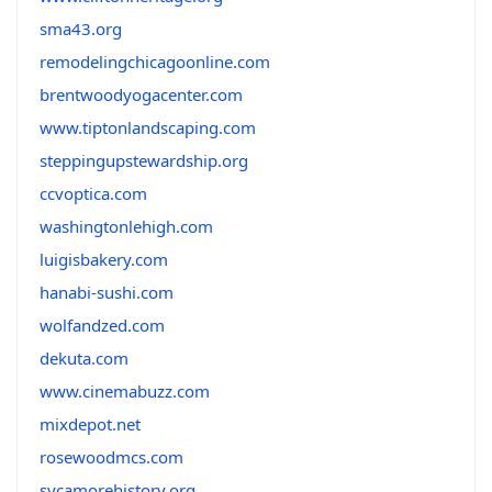
sma43.org
remodelingchicagoonline.com
brentwoodyogacenter.com
www.tiptonlandscaping.com
steppingupstewardship.org
ccvoptica.com
washingtonlehigh.com
luigisbakery.com
hanabi-sushi.com
wolfandzed.com
dekuta.com
www.cinemabuzz.com
mixdepot.net
rosewoodmcs.com
sycamorehistory.org