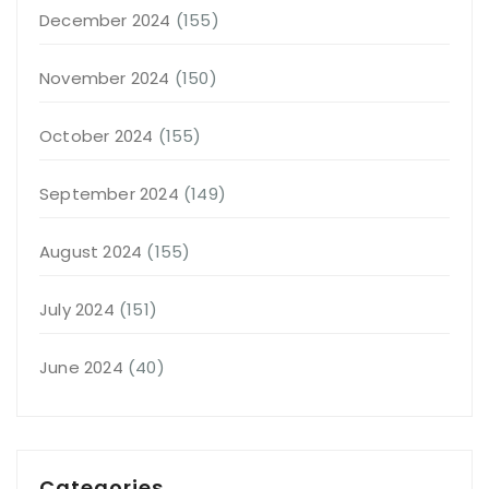
December 2024
(155)
November 2024
(150)
October 2024
(155)
September 2024
(149)
August 2024
(155)
July 2024
(151)
June 2024
(40)
Categories