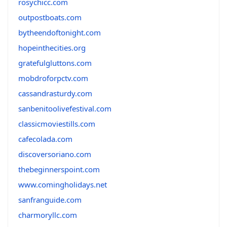
rosychicc.com
outpostboats.com
bytheendoftonight.com
hopeinthecities.org
gratefulgluttons.com
mobdroforpctv.com
cassandrasturdy.com
sanbenitoolivefestival.com
classicmoviestills.com
cafecolada.com
discoversoriano.com
thebeginnerspoint.com
www.comingholidays.net
sanfranguide.com
charmoryllc.com