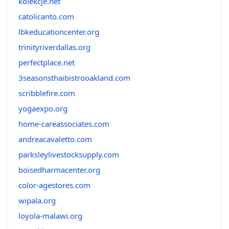
kolekcje.net
catolicanto.com
lbkeducationcenter.org
trinityriverdallas.org
perfectplace.net
3seasonsthaibistrooakland.com
scribblefire.com
yogaexpo.org
home-careassociates.com
andreacavaletto.com
parksleylivestocksupply.com
boisedharmacenter.org
color-agestores.com
wipala.org
loyola-malawi.org