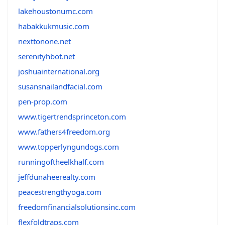
lakehoustonumc.com
habakkukmusic.com
nexttonone.net
serenityhbot.net
joshuainternational.org
susansnailandfacial.com
pen-prop.com
www.tigertrendsprinceton.com
www.fathers4freedom.org
www.topperlyngundogs.com
runningoftheelkhalf.com
jeffdunaheerealty.com
peacestrengthyoga.com
freedomfinancialsolutionsinc.com
flexfoldtraps.com