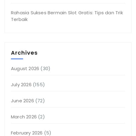
Rahasia Sukses Bermain Slot Gratis: Tips dan Trik
Terbaik
Archives
August 2026
(30)
July 2026
(155)
June 2026
(72)
March 2026
(2)
February 2026
(5)