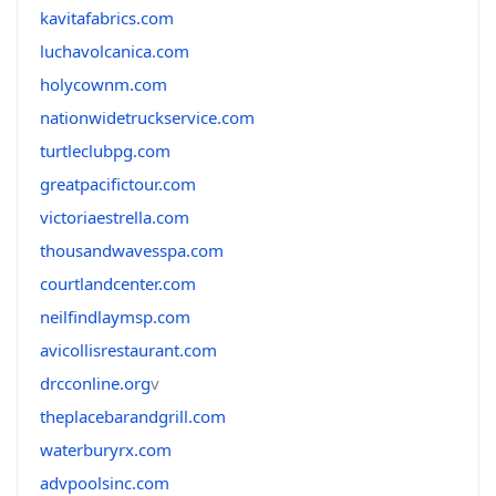
kavitafabrics.com
luchavolcanica.com
holycownm.com
nationwidetruckservice.com
turtleclubpg.com
greatpacifictour.com
victoriaestrella.com
thousandwavesspa.com
courtlandcenter.com
neilfindlaymsp.com
avicollisrestaurant.com
drcconline.org
v
theplacebarandgrill.com
waterburyrx.com
advpoolsinc.com