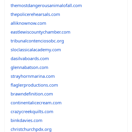
themostdangerousanimalofall.com
thepolicerehearsals.com
alliknownow.com
eastlewiscountychamber.com
tribunalcontenciosobc.org
sloclassicalacademy.com
dasilvaboards.com
glennabatson.com
strayhornmarina.com
flaglerproductions.com
brawndefinition.com
continentalicecream.com
crazycreekquilts.com
binkdavies.com
christchurchpdx.org