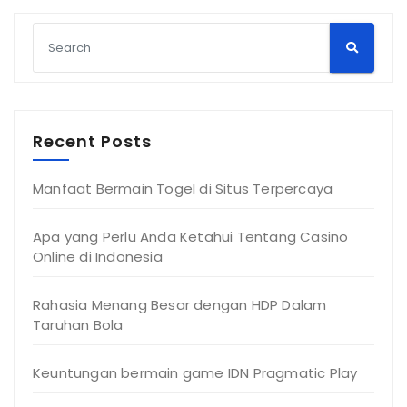
Recent Posts
Manfaat Bermain Togel di Situs Terpercaya
Apa yang Perlu Anda Ketahui Tentang Casino
Online di Indonesia
Rahasia Menang Besar dengan HDP Dalam
Taruhan Bola
Keuntungan bermain game IDN Pragmatic Play