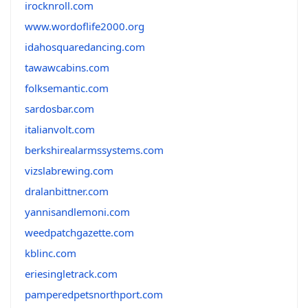
irocknroll.com
www.wordoflife2000.org
idahosquaredancing.com
tawawcabins.com
folksemantic.com
sardosbar.com
italianvolt.com
berkshirealarmssystems.com
vizslabrewing.com
dralanbittner.com
yannisandlemoni.com
weedpatchgazette.com
kblinc.com
eriesingletrack.com
pamperedpetsnorthport.com