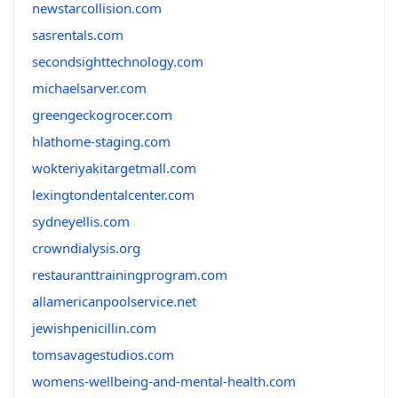
newstarcollision.com
sasrentals.com
secondsighttechnology.com
michaelsarver.com
greengeckogrocer.com
hlathome-staging.com
wokteriyakitargetmall.com
lexingtondentalcenter.com
sydneyellis.com
crowndialysis.org
restauranttrainingprogram.com
allamericanpoolservice.net
jewishpenicillin.com
tomsavagestudios.com
womens-wellbeing-and-mental-health.com