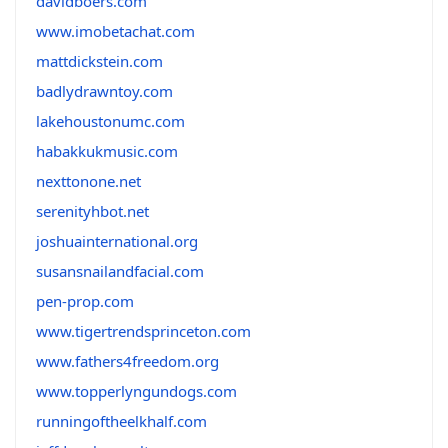
davidboers.com
www.imobetachat.com
mattdickstein.com
badlydrawntoy.com
lakehoustonumc.com
habakkukmusic.com
nexttonone.net
serenityhbot.net
joshuainternational.org
susansnailandfacial.com
pen-prop.com
www.tigertrendsprinceton.com
www.fathers4freedom.org
www.topperlyngundogs.com
runningoftheelkhalf.com