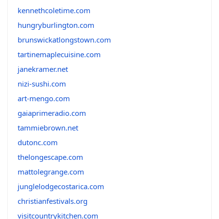
kennethcoletime.com
hungryburlington.com
brunswickatlongstown.com
tartinemaplecuisine.com
janekramer.net
nizi-sushi.com
art-mengo.com
gaiaprimeradio.com
tammiebrown.net
dutonc.com
thelongescape.com
mattolegrange.com
junglelodgecostarica.com
christianfestivals.org
visitcountrykitchen.com