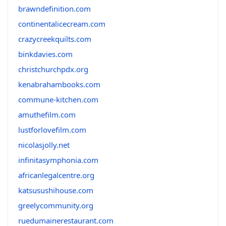
brawndefinition.com
continentalicecream.com
crazycreekquilts.com
binkdavies.com
christchurchpdx.org
kenabrahambooks.com
commune-kitchen.com
amuthefilm.com
lustforlovefilm.com
nicolasjolly.net
infinitasymphonia.com
africanlegalcentre.org
katsusushihouse.com
greelycommunity.org
ruedumainerestaurant.com