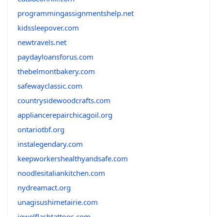
programmingassignmentshelp.net
kidssleepover.com
newtravels.net
paydayloansforus.com
thebelmontbakery.com
safewayclassic.com
countrysidewoodcrafts.com
appliancerepairchicagoil.org
ontariotbf.org
instalegendary.com
keepworkershealthyandsafe.com
noodlesitaliankitchen.com
nydreamact.org
unagisushimetairie.com
jewelflashtattoos.com