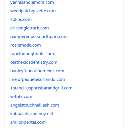
yannisandlemoni.com
weedpatchgazette.com
kblinc.com
eriesingletrack.com
pamperedpetsnorthport.com
rosiemade.com
tupelodoughnuts.com
olathekidsdentistry.com
hanleyfuneralhomeinc.com
mejorpaquetesorlando.com
1stand10sportsbarandgrill.com
w4btx.com
angelstouchnaillash.com
kabbalahacademy.net
smilondental.com