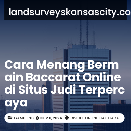
landsurveyskansascity.c
Cara Menang Berm
ain Baccarat Online
di Situs Judi Terperc
aya
GAMBLING
NOV 11, 2024
#JUDI ONLINE BACCARAT