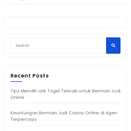
Recent Posts
Tips Memilih Link Togel Terbaik untuk Bermain Judi
Online
Keuntungan Bermain Judi Casino Online di Agen
Terpercaya