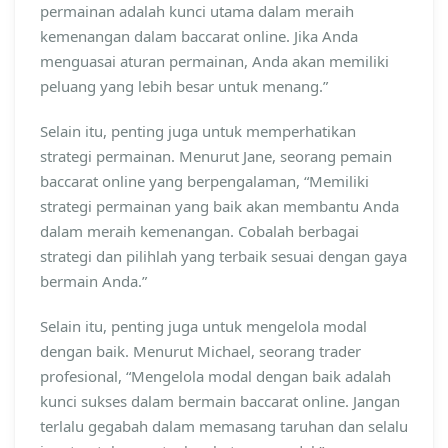
permainan adalah kunci utama dalam meraih
kemenangan dalam baccarat online. Jika Anda
menguasai aturan permainan, Anda akan memiliki
peluang yang lebih besar untuk menang.”
Selain itu, penting juga untuk memperhatikan
strategi permainan. Menurut Jane, seorang pemain
baccarat online yang berpengalaman, “Memiliki
strategi permainan yang baik akan membantu Anda
dalam meraih kemenangan. Cobalah berbagai
strategi dan pilihlah yang terbaik sesuai dengan gaya
bermain Anda.”
Selain itu, penting juga untuk mengelola modal
dengan baik. Menurut Michael, seorang trader
profesional, “Mengelola modal dengan baik adalah
kunci sukses dalam bermain baccarat online. Jangan
terlalu gegabah dalam memasang taruhan dan selalu