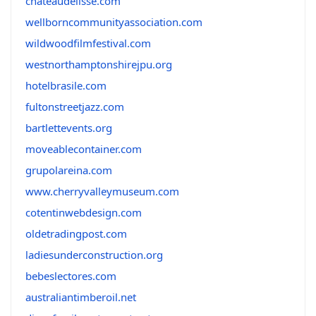
chateaudelisse.com
wellborncommunityassociation.com
wildwoodfilmfestival.com
westnorthamptonshirejpu.org
hotelbrasile.com
fultonstreetjazz.com
bartlettevents.org
moveablecontainer.com
grupolareina.com
www.cherryvalleymuseum.com
cotentinwebdesign.com
oldetradingpost.com
ladiesunderconstruction.org
bebeslectores.com
australiantimberoil.net