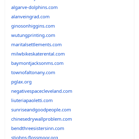
algarve-dolphins.com
alanveingrad.com
ginosonhiggins.com
wutungprinting.com
maritalsettlements.com
milwbikeskaterental.com
baymontjacksonms.com
townofaltonany.com
pglax.org
negativespacecleveland.com
liuteriapaoletti.com
sunriseandgoodpeople.com
chinesedrywallproblem.com
bendthreesistersinn.com
stjohns-flossmoor.org