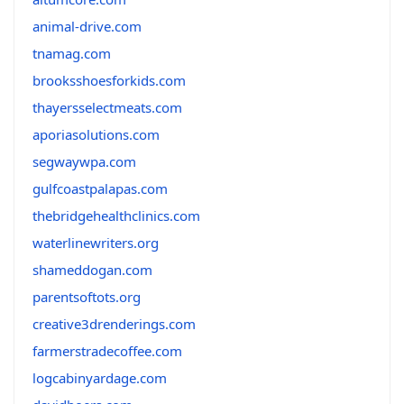
animal-drive.com
tnamag.com
brooksshoesforkids.com
thayersselectmeats.com
aporiasolutions.com
segwaywpa.com
gulfcoastpalapas.com
thebridgehealthclinics.com
waterlinewriters.org
shameddogan.com
parentsoftots.org
creative3drenderings.com
farmerstradecoffee.com
logcabinyardage.com