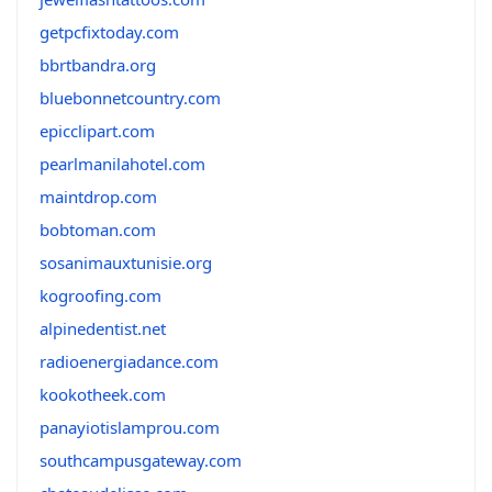
getpcfixtoday.com
bbrtbandra.org
bluebonnetcountry.com
epicclipart.com
pearlmanilahotel.com
maintdrop.com
bobtoman.com
sosanimauxtunisie.org
kogroofing.com
alpinedentist.net
radioenergiadance.com
kookotheek.com
panayiotislamprou.com
southcampusgateway.com