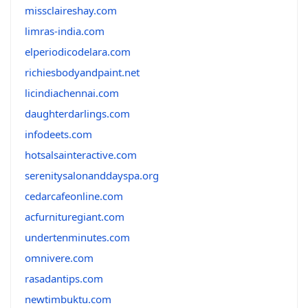
missclaireshay.com
limras-india.com
elperiodicodelara.com
richiesbodyandpaint.net
licindiachennai.com
daughterdarlings.com
infodeets.com
hotsalsainteractive.com
serenitysalonanddayspa.org
cedarcafeonline.com
acfurnituregiant.com
undertenminutes.com
omnivere.com
rasadantips.com
newtimbuktu.com