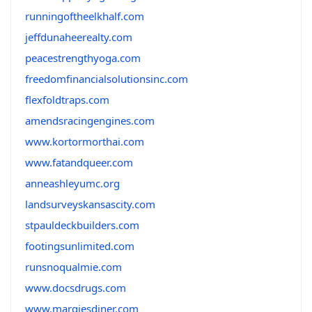
runningoftheelkhalf.com
jeffdunaheerealty.com
peacestrengthyoga.com
freedomfinancialsolutionsinc.com
flexfoldtraps.com
amendsracingengines.com
www.kortormorthai.com
www.fatandqueer.com
anneashleyumc.org
landsurveyskansascity.com
stpauldeckbuilders.com
footingsunlimited.com
runsnoqualmie.com
www.docsdrugs.com
www.margiesdiner.com