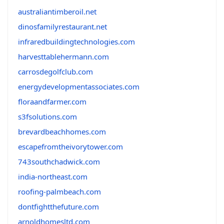
australiantimberoil.net
dinosfamilyrestaurant.net
infraredbuildingtechnologies.com
harvesttablehermann.com
carrosdegolfclub.com
energydevelopmentassociates.com
floraandfarmer.com
s3fsolutions.com
brevardbeachhomes.com
escapefromtheivorytower.com
743southchadwick.com
india-northeast.com
roofing-palmbeach.com
dontfightthefuture.com
arnoldhomesltd.com