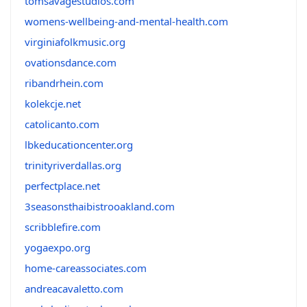
tomsavagestudios.com
womens-wellbeing-and-mental-health.com
virginiafolkmusic.org
ovationsdance.com
ribandrhein.com
kolekcje.net
catolicanto.com
lbkeducationcenter.org
trinityriverdallas.org
perfectplace.net
3seasonsthaibistrooakland.com
scribblefire.com
yogaexpo.org
home-careassociates.com
andreacavaletto.com