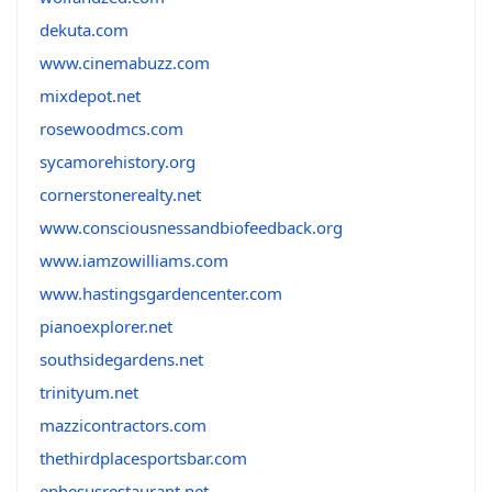
dekuta.com
www.cinemabuzz.com
mixdepot.net
rosewoodmcs.com
sycamorehistory.org
cornerstonerealty.net
www.consciousnessandbiofeedback.org
www.iamzowilliams.com
www.hastingsgardencenter.com
pianoexplorer.net
southsidegardens.net
trinityum.net
mazzicontractors.com
thethirdplacesportsbar.com
ephesusrestaurant.net