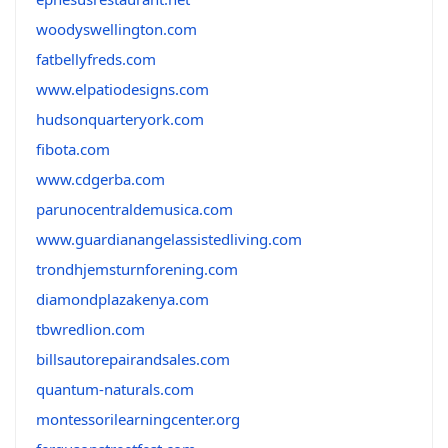
woodyswellington.com
fatbellyfreds.com
www.elpatiodesigns.com
hudsonquarteryork.com
fibota.com
www.cdgerba.com
parunocentraldemusica.com
www.guardianangelassistedliving.com
trondhjemsturnforening.com
diamondplazakenya.com
tbwredlion.com
billsautorepairandsales.com
quantum-naturals.com
montessorilearningcenter.org