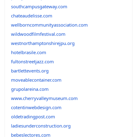
southcampusgateway.com
chateaudelisse.com
wellborncommunityassociation.com
wildwoodfilmfestival.com
westnorthamptonshirejpu.org
hotelbrasile.com
fultonstreetjazz.com
bartlettevents.org
moveablecontainer.com
grupolareina.com
www.cherryvalleymuseum.com
cotentinwebdesign.com
oldetradingpost.com
ladiesunderconstruction.org
bebeslectores.com