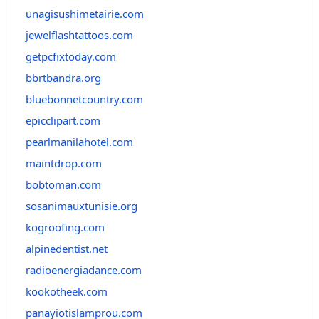
unagisushimetairie.com
jewelflashtattoos.com
getpcfixtoday.com
bbrtbandra.org
bluebonnetcountry.com
epicclipart.com
pearlmanilahotel.com
maintdrop.com
bobtoman.com
sosanimauxtunisie.org
kogroofing.com
alpinedentist.net
radioenergiadance.com
kookotheek.com
panayiotislamprou.com