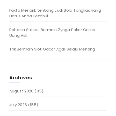
Fakta Menarik tentang Judi Bola Tangkas yang
Harus Anda Ketahui
Rahasia Sukses Bermain Zynga Poker Online
Uang Asli
Trik Bermain Slot Gacor Agar Selalu Menang
Archives
August 2026
(45)
July 2026
(155)