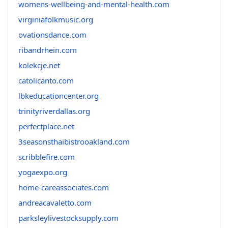
womens-wellbeing-and-mental-health.com
virginiafolkmusic.org
ovationsdance.com
ribandrhein.com
kolekcje.net
catolicanto.com
lbkeducationcenter.org
trinityriverdallas.org
perfectplace.net
3seasonsthaibistrooakland.com
scribblefire.com
yogaexpo.org
home-careassociates.com
andreacavaletto.com
parksleylivestocksupply.com