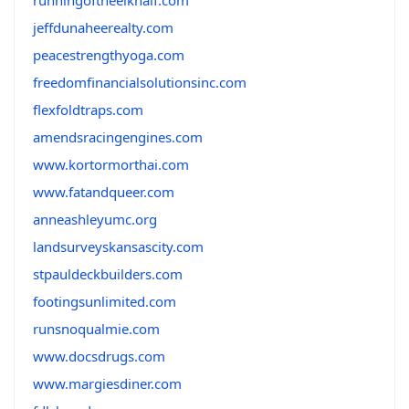
runningoftheelkhalf.com
jeffdunaheerealty.com
peacestrengthyoga.com
freedomfinancialsolutionsinc.com
flexfoldtraps.com
amendsracingengines.com
www.kortormorthai.com
www.fatandqueer.com
anneashleyumc.org
landsurveyskansascity.com
stpauldeckbuilders.com
footingsunlimited.com
runsnoqualmie.com
www.docsdrugs.com
www.margiesdiner.com