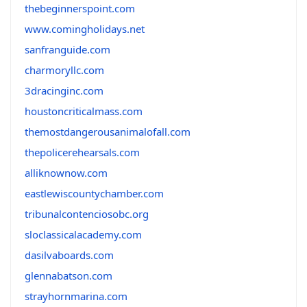
thebeginnerspoint.com
www.comingholidays.net
sanfranguide.com
charmoryllc.com
3dracinginc.com
houstoncriticalmass.com
themostdangerousanimalofall.com
thepolicerehearsals.com
alliknownow.com
eastlewiscountychamber.com
tribunalcontenciosobc.org
sloclassicalacademy.com
dasilvaboards.com
glennabatson.com
strayhornmarina.com