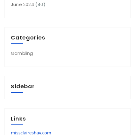
June 2024
(40)
Categories
Gambling
Sidebar
Links
missclaireshay.com