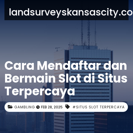
landsurveyskansascity.c
Cara Mendaftar dan
Bermain Slot di Situs
Terpercaya
GAMBLING
FEB 28, 2025
#SITUS SLOT TERPERCAYA