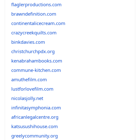
flaglerproductions.com
brawndefinition.com
continentalicecream.com
crazycreekquilts.com
binkdavies.com
christchurchpdx.org
kenabrahambooks.com
commune-kitchen.com
amuthefilm.com
lustforlovefilm.com
nicolasjolly.net
infinitasymphonia.com
africanlegalcentre.org
katsusushihouse.com
greelycommunity.org