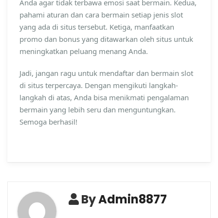
Anda agar tidak terbawa emosi saat bermain. Kedua,
pahami aturan dan cara bermain setiap jenis slot
yang ada di situs tersebut. Ketiga, manfaatkan
promo dan bonus yang ditawarkan oleh situs untuk
meningkatkan peluang menang Anda.
Jadi, jangan ragu untuk mendaftar dan bermain slot
di situs terpercaya. Dengan mengikuti langkah-
langkah di atas, Anda bisa menikmati pengalaman
bermain yang lebih seru dan menguntungkan.
Semoga berhasil!
By
Admin8877