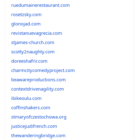
ruedumainerestaurant.com
rosetzsky.com
glonojad.com
revistanuevagrecia.com
stjames-church.com
scotty2naughty.com
doreeshafrir.com
charmcitycomedyproject.com
beawareproductions.com
contextdrivenagility.com
ibikeoulu.com
coffinshakers.com
stmaryofczestochowa.org
justicejudifrench.com
thewanderingbridge.com