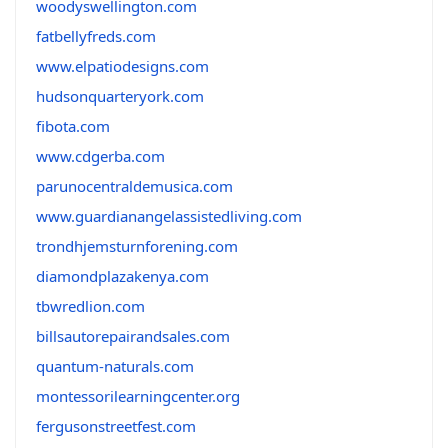
woodyswellington.com
fatbellyfreds.com
www.elpatiodesigns.com
hudsonquarteryork.com
fibota.com
www.cdgerba.com
parunocentraldemusica.com
www.guardianangelassistedliving.com
trondhjemsturnforening.com
diamondplazakenya.com
tbwredlion.com
billsautorepairandsales.com
quantum-naturals.com
montessorilearningcenter.org
fergusonstreetfest.com