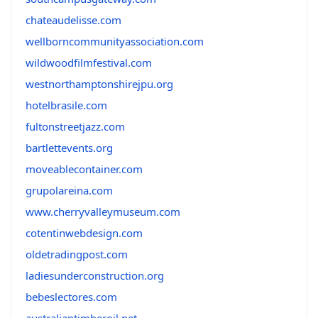
chateaudelisse.com
wellborncommunityassociation.com
wildwoodfilmfestival.com
westnorthamptonshirejpu.org
hotelbrasile.com
fultonstreetjazz.com
bartlettevents.org
moveablecontainer.com
grupolareina.com
www.cherryvalleymuseum.com
cotentinwebdesign.com
oldetradingpost.com
ladiesunderconstruction.org
bebeslectores.com