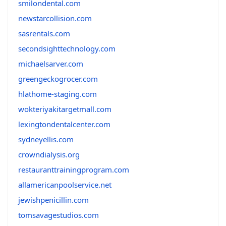
smilondental.com
newstarcollision.com
sasrentals.com
secondsighttechnology.com
michaelsarver.com
greengeckogrocer.com
hlathome-staging.com
wokteriyakitargetmall.com
lexingtondentalcenter.com
sydneyellis.com
crowndialysis.org
restauranttrainingprogram.com
allamericanpoolservice.net
jewishpenicillin.com
tomsavagestudios.com