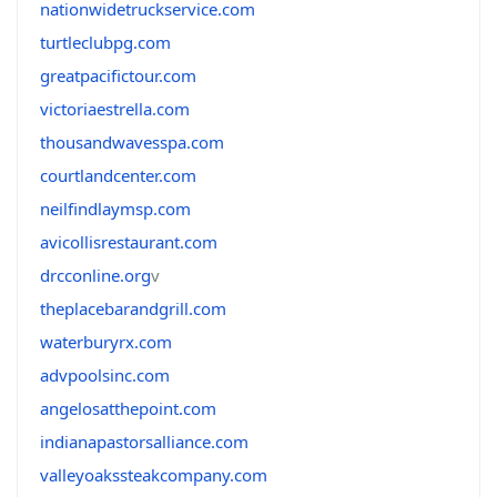
nationwidetruckservice.com
turtleclubpg.com
greatpacifictour.com
victoriaestrella.com
thousandwavesspa.com
courtlandcenter.com
neilfindlaymsp.com
avicollisrestaurant.com
drcconline.org
v
theplacebarandgrill.com
waterburyrx.com
advpoolsinc.com
angelosatthepoint.com
indianapastorsalliance.com
valleyoakssteakcompany.com