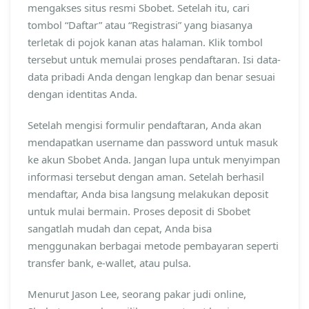
mengakses situs resmi Sbobet. Setelah itu, cari
tombol “Daftar” atau “Registrasi” yang biasanya
terletak di pojok kanan atas halaman. Klik tombol
tersebut untuk memulai proses pendaftaran. Isi data-
data pribadi Anda dengan lengkap dan benar sesuai
dengan identitas Anda.
Setelah mengisi formulir pendaftaran, Anda akan
mendapatkan username dan password untuk masuk
ke akun Sbobet Anda. Jangan lupa untuk menyimpan
informasi tersebut dengan aman. Setelah berhasil
mendaftar, Anda bisa langsung melakukan deposit
untuk mulai bermain. Proses deposit di Sbobet
sangatlah mudah dan cepat, Anda bisa
menggunakan berbagai metode pembayaran seperti
transfer bank, e-wallet, atau pulsa.
Menurut Jason Lee, seorang pakar judi online,