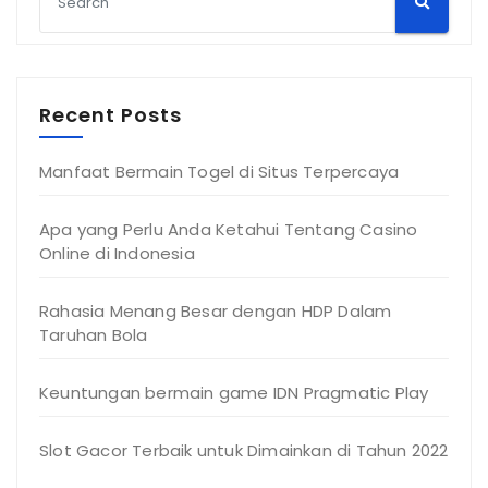
Recent Posts
Manfaat Bermain Togel di Situs Terpercaya
Apa yang Perlu Anda Ketahui Tentang Casino
Online di Indonesia
Rahasia Menang Besar dengan HDP Dalam
Taruhan Bola
Keuntungan bermain game IDN Pragmatic Play
Slot Gacor Terbaik untuk Dimainkan di Tahun 2022