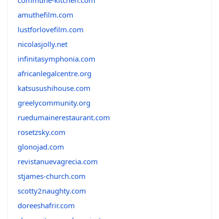
commune-kitchen.com
amuthefilm.com
lustforlovefilm.com
nicolasjolly.net
infinitasymphonia.com
africanlegalcentre.org
katsusushihouse.com
greelycommunity.org
ruedumainerestaurant.com
rosetzsky.com
glonojad.com
revistanuevagrecia.com
stjames-church.com
scotty2naughty.com
doreeshafrir.com