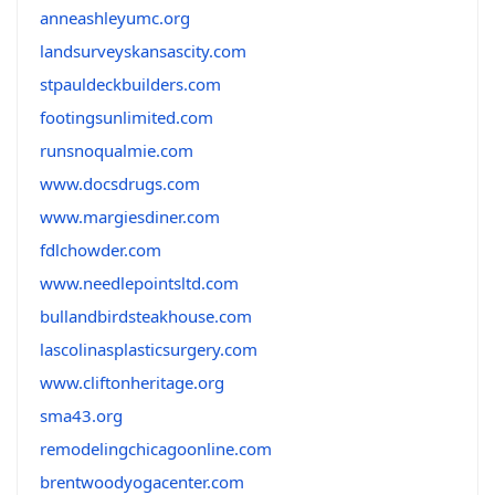
anneashleyumc.org
landsurveyskansascity.com
stpauldeckbuilders.com
footingsunlimited.com
runsnoqualmie.com
www.docsdrugs.com
www.margiesdiner.com
fdlchowder.com
www.needlepointsltd.com
bullandbirdsteakhouse.com
lascolinasplasticsurgery.com
www.cliftonheritage.org
sma43.org
remodelingchicagoonline.com
brentwoodyogacenter.com