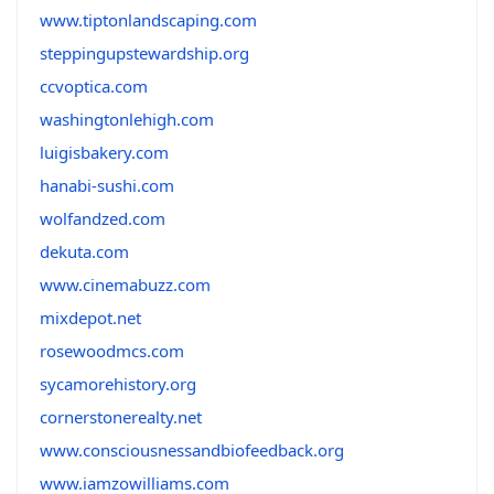
www.tiptonlandscaping.com
steppingupstewardship.org
ccvoptica.com
washingtonlehigh.com
luigisbakery.com
hanabi-sushi.com
wolfandzed.com
dekuta.com
www.cinemabuzz.com
mixdepot.net
rosewoodmcs.com
sycamorehistory.org
cornerstonerealty.net
www.consciousnessandbiofeedback.org
www.iamzowilliams.com