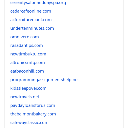
serenitysalonanddayspa.org
cedarcafeonline.com
acfurnituregiant.com
undertenminutes.com
omnivere.com
rasadantips.com
newtimbuktu.com
altronicsmfg.com
eatbaconhill.com
programmingassignmentshelp.net
kidssleepover.com
newtravels.net
paydayloansforus.com
thebelmontbakery.com
safewayclassic.com