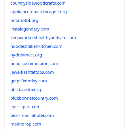
countrysidewoodcrafts.com
appliancerepairchicagoil.org
ontariotbf.org
instalegendary.com
keepworkershealthyandsafe.com
noodlesitaliankitchen.com
nydreamact.org
unagisushimetairie.com
jewelflashtattoos.com
getpcfixtoday.com
bbrtbandra.org
bluebonnetcountry.com
epicclipart.com
pearlmanilahotel.com
maintdrop.com