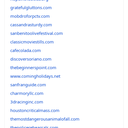
gratefulgluttons.com
mobdroforpctv.com
cassandrasturdy.com
sanbenitoolivefestival.com
classicmoviestills.com
cafecolada.com
discoversoriano.com
thebeginnerspoint.com
www.comingholidays.net
sanfranguide.com
charmoryllc.com
3dracinginc.com
houstoncriticalmass.com
themostdangerousanimalofall.com
thepolicerehearsals.com