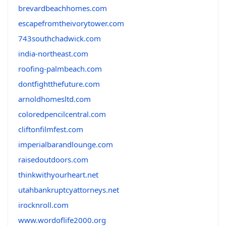
brevardbeachhomes.com
escapefromtheivorytower.com
743southchadwick.com
india-northeast.com
roofing-palmbeach.com
dontfightthefuture.com
arnoldhomesltd.com
coloredpencilcentral.com
cliftonfilmfest.com
imperialbarandlounge.com
raisedoutdoors.com
thinkwithyourheart.net
utahbankruptcyattorneys.net
irocknroll.com
www.wordoflife2000.org