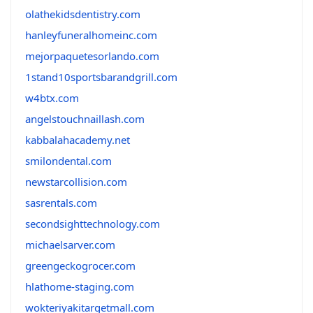
olathekidsdentistry.com
hanleyfuneralhomeinc.com
mejorpaquetesorlando.com
1stand10sportsbarandgrill.com
w4btx.com
angelstouchnaillash.com
kabbalahacademy.net
smilondental.com
newstarcollision.com
sasrentals.com
secondsighttechnology.com
michaelsarver.com
greengeckogrocer.com
hlathome-staging.com
wokteriyakitargetmall.com