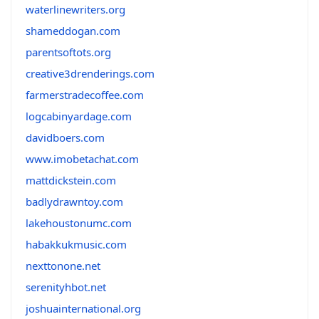
waterlinewriters.org
shameddogan.com
parentsoftots.org
creative3drenderings.com
farmerstradecoffee.com
logcabinyardage.com
davidboers.com
www.imobetachat.com
mattdickstein.com
badlydrawntoy.com
lakehoustonumc.com
habakkukmusic.com
nexttonone.net
serenityhbot.net
joshuainternational.org