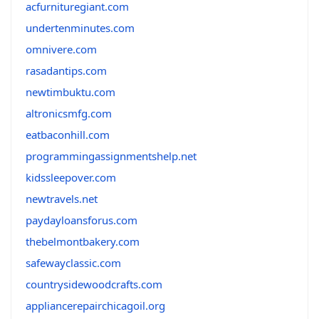
acfurnituregiant.com
undertenminutes.com
omnivere.com
rasadantips.com
newtimbuktu.com
altronicsmfg.com
eatbaconhill.com
programmingassignmentshelp.net
kidssleepover.com
newtravels.net
paydayloansforus.com
thebelmontbakery.com
safewayclassic.com
countrysidewoodcrafts.com
appliancerepairchicagoil.org