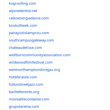
kogroofing.com
alpinedentist.net
radioenergiadance.com
kookotheek.com
panayiotislamprou.com
southcampusgateway.com
chateaudelisse.com
wellborncommunityassociation.com
wildwoodfilmfestival.com
westnorthamptonshirejpu.org
hotelbrasile.com
fultonstreetjazz.com
bartlettevents.org
moveablecontainer.com
grupolareina.com