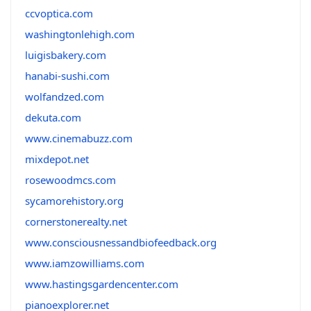
ccvoptica.com
washingtonlehigh.com
luigisbakery.com
hanabi-sushi.com
wolfandzed.com
dekuta.com
www.cinemabuzz.com
mixdepot.net
rosewoodmcs.com
sycamorehistory.org
cornerstonerealty.net
www.consciousnessandbiofeedback.org
www.iamzowilliams.com
www.hastingsgardencenter.com
pianoexplorer.net