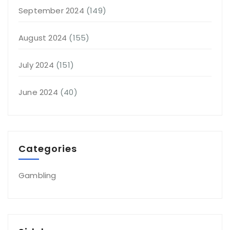
September 2024
(149)
August 2024
(155)
July 2024
(151)
June 2024
(40)
Categories
Gambling