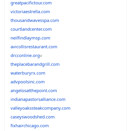
greatpacifictour.com
victoriaestrella.com
thousandwavesspa.com
courtlandcenter.com
neilfindlaymsp.com
avicollisrestaurant.com
drcconline.org
v
theplacebarandgrill.com
waterburyrx.com
advpoolsinc.com
angelosatthepoint.com
indianapastorsalliance.com
valleyoakssteakcompany.com
caseyswoodshed.com
fixhairchicago.com