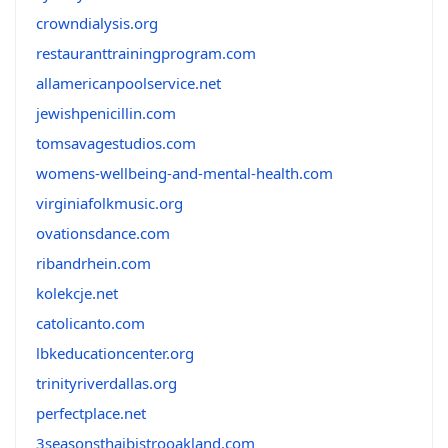
crowndialysis.org
restauranttrainingprogram.com
allamericanpoolservice.net
jewishpenicillin.com
tomsavagestudios.com
womens-wellbeing-and-mental-health.com
virginiafolkmusic.org
ovationsdance.com
ribandrhein.com
kolekcje.net
catolicanto.com
lbkeducationcenter.org
trinityriverdallas.org
perfectplace.net
3seasonsthaibistrooakland.com