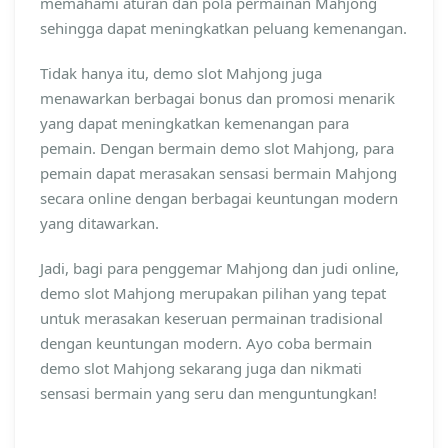
memahami aturan dan pola permainan Mahjong
sehingga dapat meningkatkan peluang kemenangan.
Tidak hanya itu, demo slot Mahjong juga
menawarkan berbagai bonus dan promosi menarik
yang dapat meningkatkan kemenangan para
pemain. Dengan bermain demo slot Mahjong, para
pemain dapat merasakan sensasi bermain Mahjong
secara online dengan berbagai keuntungan modern
yang ditawarkan.
Jadi, bagi para penggemar Mahjong dan judi online,
demo slot Mahjong merupakan pilihan yang tepat
untuk merasakan keseruan permainan tradisional
dengan keuntungan modern. Ayo coba bermain
demo slot Mahjong sekarang juga dan nikmati
sensasi bermain yang seru dan menguntungkan!