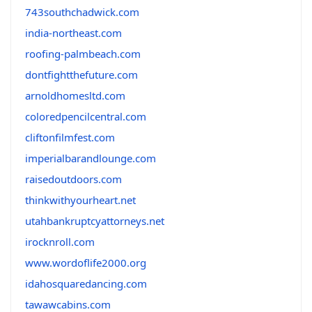
743southchadwick.com
india-northeast.com
roofing-palmbeach.com
dontfightthefuture.com
arnoldhomesltd.com
coloredpencilcentral.com
cliftonfilmfest.com
imperialbarandlounge.com
raisedoutdoors.com
thinkwithyourheart.net
utahbankruptcyattorneys.net
irocknroll.com
www.wordoflife2000.org
idahosquaredancing.com
tawawcabins.com