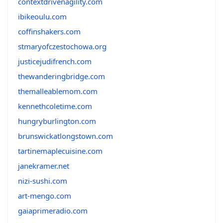
contextdrivenagility.com
ibikeoulu.com
coffinshakers.com
stmaryofczestochowa.org
justicejudifrench.com
thewanderingbridge.com
themalleablemom.com
kennethcoletime.com
hungryburlington.com
brunswickatlongstown.com
tartinemaplecuisine.com
janekramer.net
nizi-sushi.com
art-mengo.com
gaiaprimeradio.com