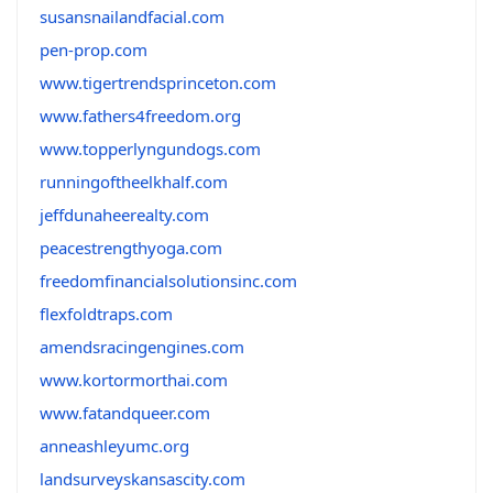
susansnailandfacial.com
pen-prop.com
www.tigertrendsprinceton.com
www.fathers4freedom.org
www.topperlyngundogs.com
runningoftheelkhalf.com
jeffdunaheerealty.com
peacestrengthyoga.com
freedomfinancialsolutionsinc.com
flexfoldtraps.com
amendsracingengines.com
www.kortormorthai.com
www.fatandqueer.com
anneashleyumc.org
landsurveyskansascity.com