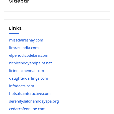
Sidebar
Links
missclaireshay.com
limras-india.com
elperiodicodelara.com
richiesbodyandpaint.net
licindiachennai.com
daughterdarlings.com
infodeets.com
hotsalsainteractive.com
serenitysalonanddayspa.org
cedarcafeonline.com