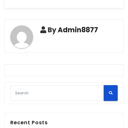
By
Admin8877
Recent Posts