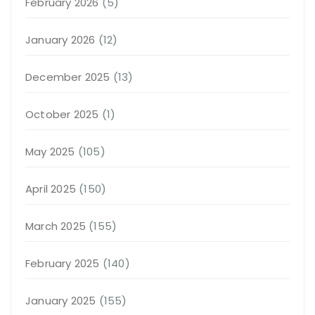
February 2026
(5)
January 2026
(12)
December 2025
(13)
October 2025
(1)
May 2025
(105)
April 2025
(150)
March 2025
(155)
February 2025
(140)
January 2025
(155)