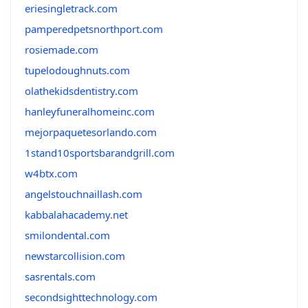
eriesingletrack.com
pamperedpetsnorthport.com
rosiemade.com
tupelodoughnuts.com
olathekidsdentistry.com
hanleyfuneralhomeinc.com
mejorpaquetesorlando.com
1stand10sportsbarandgrill.com
w4btx.com
angelstouchnaillash.com
kabbalahacademy.net
smilondental.com
newstarcollision.com
sasrentals.com
secondsighttechnology.com