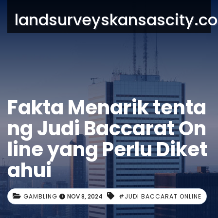
landsurveyskansascity.c
Fakta Menarik tenta
ng Judi Baccarat On
line yang Perlu Diket
ahui
GAMBLING
NOV 8, 2024
#JUDI BACCARAT ONLINE