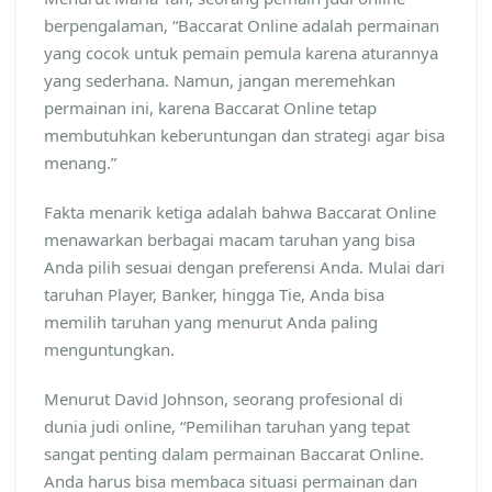
berpengalaman, “Baccarat Online adalah permainan
yang cocok untuk pemain pemula karena aturannya
yang sederhana. Namun, jangan meremehkan
permainan ini, karena Baccarat Online tetap
membutuhkan keberuntungan dan strategi agar bisa
menang.”
Fakta menarik ketiga adalah bahwa Baccarat Online
menawarkan berbagai macam taruhan yang bisa
Anda pilih sesuai dengan preferensi Anda. Mulai dari
taruhan Player, Banker, hingga Tie, Anda bisa
memilih taruhan yang menurut Anda paling
menguntungkan.
Menurut David Johnson, seorang profesional di
dunia judi online, “Pemilihan taruhan yang tepat
sangat penting dalam permainan Baccarat Online.
Anda harus bisa membaca situasi permainan dan