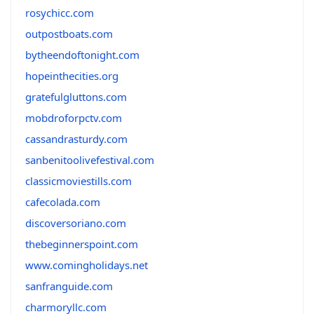
rosychicc.com
outpostboats.com
bytheendoftonight.com
hopeinthecities.org
gratefulgluttons.com
mobdroforpctv.com
cassandrasturdy.com
sanbenitoolivefestival.com
classicmoviestills.com
cafecolada.com
discoversoriano.com
thebeginnerspoint.com
www.comingholidays.net
sanfranguide.com
charmoryllc.com