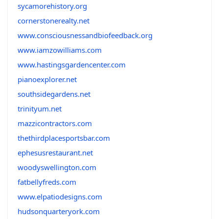
sycamorehistory.org
cornerstonerealty.net
www.consciousnessandbiofeedback.org
www.iamzowilliams.com
www.hastingsgardencenter.com
pianoexplorer.net
southsidegardens.net
trinityum.net
mazzicontractors.com
thethirdplacesportsbar.com
ephesusrestaurant.net
woodyswellington.com
fatbellyfreds.com
www.elpatiodesigns.com
hudsonquarteryork.com