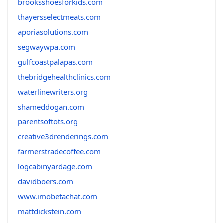
brooksshoesforkids.com
thayersselectmeats.com
aporiasolutions.com
segwaywpa.com
gulfcoastpalapas.com
thebridgehealthclinics.com
waterlinewriters.org
shameddogan.com
parentsoftots.org
creative3drenderings.com
farmerstradecoffee.com
logcabinyardage.com
davidboers.com
www.imobetachat.com
mattdickstein.com