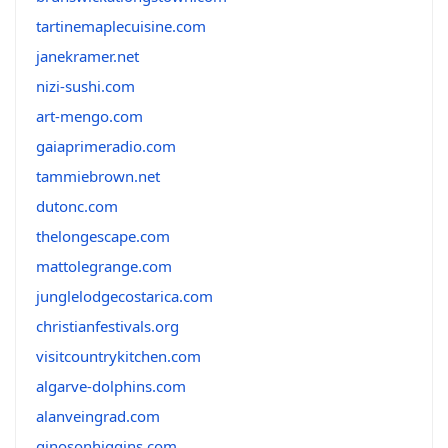
tartinemaplecuisine.com
janekramer.net
nizi-sushi.com
art-mengo.com
gaiaprimeradio.com
tammiebrown.net
dutonc.com
thelongescape.com
mattolegrange.com
junglelodgecostarica.com
christianfestivals.org
visitcountrykitchen.com
algarve-dolphins.com
alanveingrad.com
ginosonhiggins.com