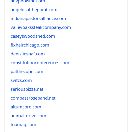
advpoolsinc.com
angelosatthepoint.com
indianapastorsalliance.com
valleyoakssteakcompany.com
caseyswoodshed.com
fixhairchicago.com
denizliesnaf.com
constitutionconferences.com
patthecope.com
svitcs.com
seriouspizza.net
compassroseband.net
altumcore.com
animal-drive.com
tnamag.com