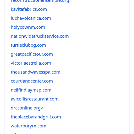
reconstructionensemble.org
kavitafabrics.com
luchavolcanica.com
holycownm.com
nationwidetruckservice.com
turtleclubpg.com
greatpacifictour.com
victoriaestrella.com
thousandwavesspa.com
courtlandcenter.com
neilfindlaymsp.com
avicollisrestaurant.com
drcconline.org
v
theplacebarandgrill.com
waterburyrx.com