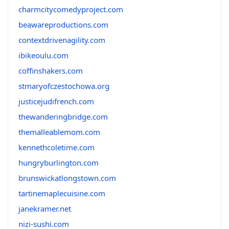
charmcitycomedyproject.com
beawareproductions.com
contextdrivenagility.com
ibikeoulu.com
coffinshakers.com
stmaryofczestochowa.org
justicejudifrench.com
thewanderingbridge.com
themalleablemom.com
kennethcoletime.com
hungryburlington.com
brunswickatlongstown.com
tartinemaplecuisine.com
janekramer.net
nizi-sushi.com