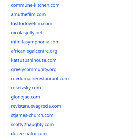
commune-kitchen.com
amuthefilm.com
lustforlovefilm.com
nicolasjolly.net
infinitasymphonia.com
africanlegalcentre.org
katsusushihouse.com
greelycommunity.org
ruedumainerestaurant.com
rosetzsky.com
glonojad.com
revistanuevagrecia.com
stjames-church.com
scotty2naughty.com
doreeshafrir.com