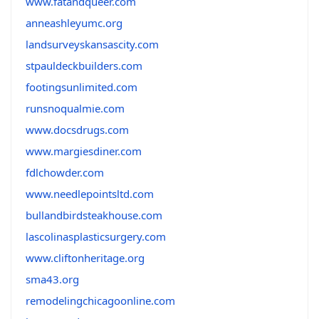
www.fatandqueer.com
anneashleyumc.org
landsurveyskansascity.com
stpauldeckbuilders.com
footingsunlimited.com
runsnoqualmie.com
www.docsdrugs.com
www.margiesdiner.com
fdlchowder.com
www.needlepointsltd.com
bullandbirdsteakhouse.com
lascolinasplasticsurgery.com
www.cliftonheritage.org
sma43.org
remodelingchicagoonline.com