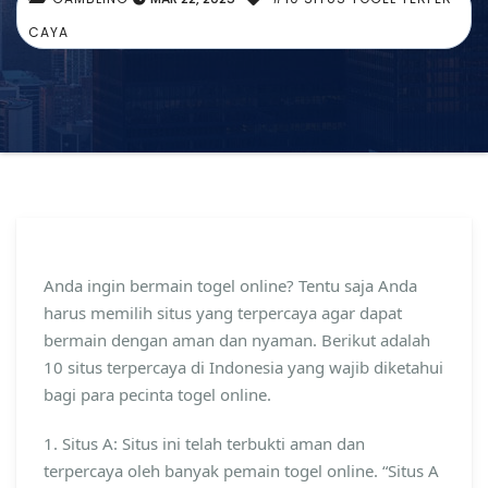
CAYA
Anda ingin bermain togel online? Tentu saja Anda
harus memilih situs yang terpercaya agar dapat
bermain dengan aman dan nyaman. Berikut adalah
10 situs terpercaya di Indonesia yang wajib diketahui
bagi para pecinta togel online.
1. Situs A: Situs ini telah terbukti aman dan
terpercaya oleh banyak pemain togel online. “Situs A