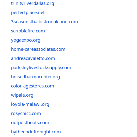
trinityriverdallas.org
perfectplace.net
3seasonsthaibistrooakland.com
scribblefire.com
yogaexpo.org
home-careassociates.com
andreacavaletto.com
parksleylivestocksupply.com
boisedharmacenter.org
color-agestores.com
wipala.org
loyola-malawi.org
rosychicc.com
outpostboats.com
bytheendoftonight.com