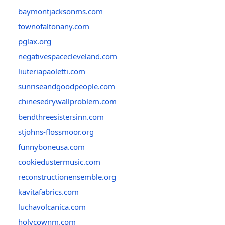
baymontjacksonms.com
townofaltonany.com
pglax.org
negativespacecleveland.com
liuteriapaoletti.com
sunriseandgoodpeople.com
chinesedrywallproblem.com
bendthreesistersinn.com
stjohns-flossmoor.org
funnyboneusa.com
cookiedustermusic.com
reconstructionensemble.org
kavitafabrics.com
luchavolcanica.com
holycownm.com