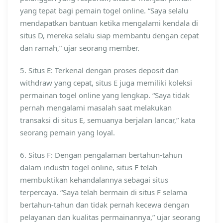
yang tepat bagi pemain togel online. “Saya selalu
mendapatkan bantuan ketika mengalami kendala di
situs D, mereka selalu siap membantu dengan cepat
dan ramah,” ujar seorang member.
5. Situs E: Terkenal dengan proses deposit dan
withdraw yang cepat, situs E juga memiliki koleksi
permainan togel online yang lengkap. “Saya tidak
pernah mengalami masalah saat melakukan
transaksi di situs E, semuanya berjalan lancar,” kata
seorang pemain yang loyal.
6. Situs F: Dengan pengalaman bertahun-tahun
dalam industri togel online, situs F telah
membuktikan kehandalannya sebagai situs
terpercaya. “Saya telah bermain di situs F selama
bertahun-tahun dan tidak pernah kecewa dengan
pelayanan dan kualitas permainannya,” ujar seorang