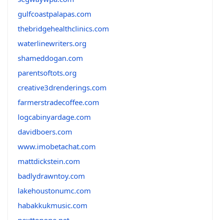
gulfcoastpalapas.com
thebridgehealthclinics.com
waterlinewriters.org
shameddogan.com
parentsoftots.org
creative3drenderings.com
farmerstradecoffee.com
logcabinyardage.com
davidboers.com
www.imobetachat.com
mattdickstein.com
badlydrawntoy.com
lakehoustonumc.com
habakkukmusic.com