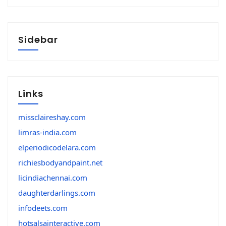
Sidebar
Links
missclaireshay.com
limras-india.com
elperiodicodelara.com
richiesbodyandpaint.net
licindiachennai.com
daughterdarlings.com
infodeets.com
hotsalsainteractive.com