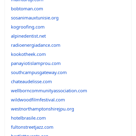
bobtoman.com
sosanimauxtunisie.org
kogroofing.com
alpinedentist.net
radioenergiadance.com
kookotheek.com
panayiotislamprou.com
southcampusgateway.com
chateaudelisse.com
wellborncommunityassociation.com
wildwoodfilmfestival.com
westnorthamptonshirejpu.org
hotelbrasile.com
fultonstreetjazz.com