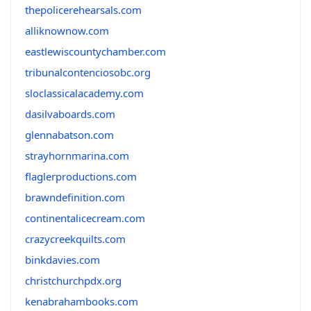
thepolicerehearsals.com
alliknownow.com
eastlewiscountychamber.com
tribunalcontenciosobc.org
sloclassicalacademy.com
dasilvaboards.com
glennabatson.com
strayhornmarina.com
flaglerproductions.com
brawndefinition.com
continentalicecream.com
crazycreekquilts.com
binkdavies.com
christchurchpdx.org
kenabrahambooks.com