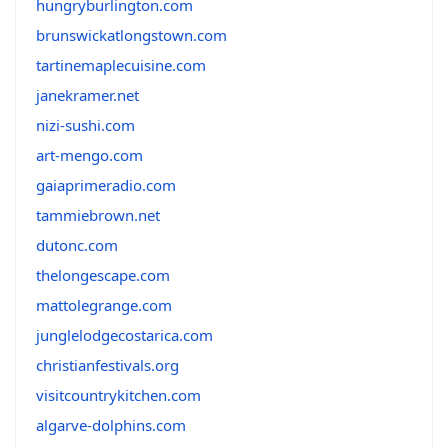
hungryburlington.com
brunswickatlongstown.com
tartinemaplecuisine.com
janekramer.net
nizi-sushi.com
art-mengo.com
gaiaprimeradio.com
tammiebrown.net
dutonc.com
thelongescape.com
mattolegrange.com
junglelodgecostarica.com
christianfestivals.org
visitcountrykitchen.com
algarve-dolphins.com