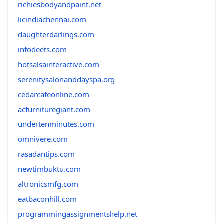
richiesbodyandpaint.net
licindiachennai.com
daughterdarlings.com
infodeets.com
hotsalsainteractive.com
serenitysalonanddayspa.org
cedarcafeonline.com
acfurnituregiant.com
undertenminutes.com
omnivere.com
rasadantips.com
newtimbuktu.com
altronicsmfg.com
eatbaconhill.com
programmingassignmentshelp.net