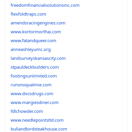
freedomfinancialsolutionsinc.com
flexfoldtraps.com
amendsracingengines.com
www.kortormorthai.com
www.fatandqueer.com
anneashleyumc.org
landsurveyskansascity.com
stpauldeckbuilders.com
footingsunlimited.com
runsnoqualmie.com
www.docsdrugs.com
www.margiesdiner.com
fdlchowder.com
www.needlepointsltd.com
bullandbirdsteakhouse.com