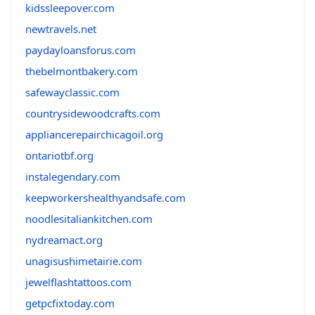
kidssleepover.com
newtravels.net
paydayloansforus.com
thebelmontbakery.com
safewayclassic.com
countrysidewoodcrafts.com
appliancerepairchicagoil.org
ontariotbf.org
instalegendary.com
keepworkershealthyandsafe.com
noodlesitaliankitchen.com
nydreamact.org
unagisushimetairie.com
jewelflashtattoos.com
getpcfixtoday.com