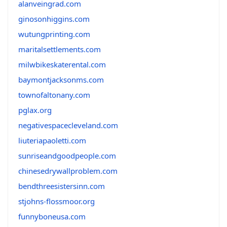
alanveingrad.com
ginosonhiggins.com
wutungprinting.com
maritalsettlements.com
milwbikeskaterental.com
baymontjacksonms.com
townofaltonany.com
pglax.org
negativespacecleveland.com
liuteriapaoletti.com
sunriseandgoodpeople.com
chinesedrywallproblem.com
bendthreesistersinn.com
stjohns-flossmoor.org
funnyboneusa.com