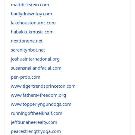
mattdickstein.com
badlydrawntoy.com
lakehoustonumc.com
habakkukmusic.com
nexttonone.net
serenityhbot.net
joshuainternational.org
susansnailandfacial.com
pen-prop.com
www.tigertrendsprinceton.com
www.fathers4freedom.org
www.topperlyngundogs.com
runningoftheelkhalf.com
jeffdunaheerealty.com
peacestrengthyoga.com