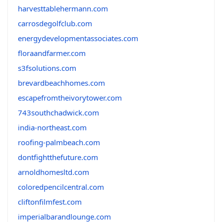
harvesttablehermann.com
carrosdegolfclub.com
energydevelopmentassociates.com
floraandfarmer.com
s3fsolutions.com
brevardbeachhomes.com
escapefromtheivorytower.com
743southchadwick.com
india-northeast.com
roofing-palmbeach.com
dontfightthefuture.com
arnoldhomesltd.com
coloredpencilcentral.com
cliftonfilmfest.com
imperialbarandlounge.com