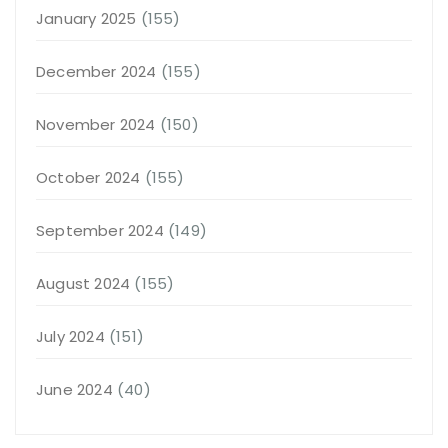
January 2025
(155)
December 2024
(155)
November 2024
(150)
October 2024
(155)
September 2024
(149)
August 2024
(155)
July 2024
(151)
June 2024
(40)