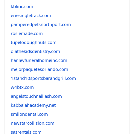
kblinc.com
eriesingletrack.com
pamperedpetsnorthport.com
rosiemade.com
tupelodoughnuts.com
olathekidsdentistry.com
hanleyfuneralhomeinc.com
mejorpaquetesorlando.com
1stand10sportsbarandgrill.com
w4btx.com
angelstouchnaillash.com
kabbalahacademy.net
smilondental.com
newstarcollision.com
sasrentals.com