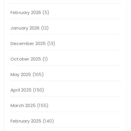
February 2026
(5)
January 2026
(12)
December 2025
(13)
October 2025
(1)
May 2025
(105)
April 2025
(150)
March 2025
(155)
February 2025
(140)