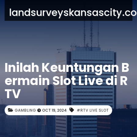
landsurveyskansascity.c
Inilah Keuntungan B
ermain Slot Live di R
TV
GAMBLING
OCT 19, 2024
#RTV LIVE SLOT