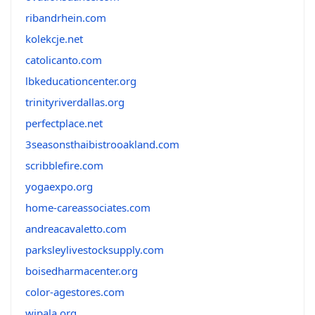
ribandrhein.com
kolekcje.net
catolicanto.com
lbkeducationcenter.org
trinityriverdallas.org
perfectplace.net
3seasonsthaibistrooakland.com
scribblefire.com
yogaexpo.org
home-careassociates.com
andreacavaletto.com
parksleylivestocksupply.com
boisedharmacenter.org
color-agestores.com
wipala.org