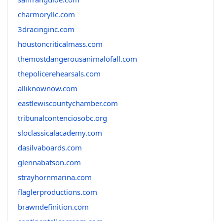
charmoryllc.com
3dracinginc.com
houstoncriticalmass.com
themostdangerousanimalofall.com
thepolicerehearsals.com
alliknownow.com
eastlewiscountychamber.com
tribunalcontenciosobc.org
sloclassicalacademy.com
dasilvaboards.com
glennabatson.com
strayhornmarina.com
flaglerproductions.com
brawndefinition.com