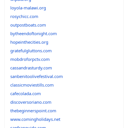
loyola-malawi.org
rosychicc.com
outpostboats.com
bytheendoftonight.com
hopeinthecities.org
gratefulgluttons.com
mobdroforpctv.com
cassandrasturdy.com
sanbenitoolivefestival.com
classicmoviestills.com
cafecolada.com
discoversoriano.com
thebeginnerspoint.com
www.comingholidays.net
sanfranguide.com