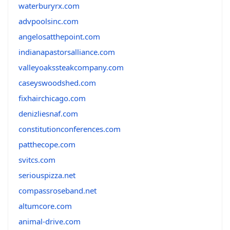
waterburyrx.com
advpoolsinc.com
angelosatthepoint.com
indianapastorsalliance.com
valleyoakssteakcompany.com
caseyswoodshed.com
fixhairchicago.com
denizliesnaf.com
constitutionconferences.com
patthecope.com
svitcs.com
seriouspizza.net
compassroseband.net
altumcore.com
animal-drive.com