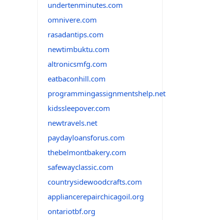
undertenminutes.com
omnivere.com
rasadantips.com
newtimbuktu.com
altronicsmfg.com
eatbaconhill.com
programmingassignmentshelp.net
kidssleepover.com
newtravels.net
paydayloansforus.com
thebelmontbakery.com
safewayclassic.com
countrysidewoodcrafts.com
appliancerepairchicagoil.org
ontariotbf.org