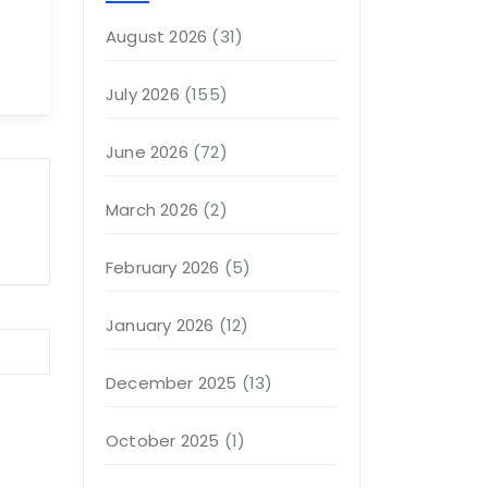
August 2026
(31)
July 2026
(155)
June 2026
(72)
March 2026
(2)
February 2026
(5)
January 2026
(12)
December 2025
(13)
October 2025
(1)