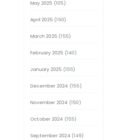
May 2025
(105)
April 2025
(150)
March 2025
(155)
February 2025
(140)
January 2025
(155)
December 2024
(155)
November 2024
(150)
October 2024
(155)
September 2024
(149)