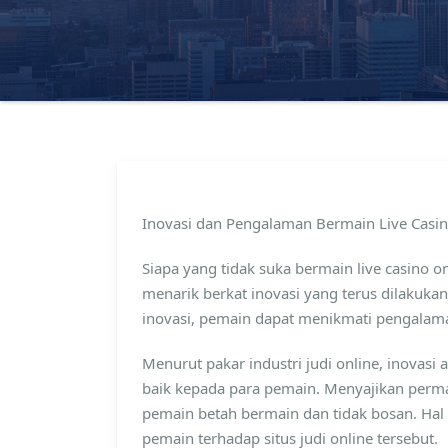
Inovasi dan Pengalaman Bermain Live Casin
Siapa yang tidak suka bermain live casino o
menarik berkat inovasi yang terus dilakukan
inovasi, pemain dapat menikmati pengalam
Menurut pakar industri judi online, inovas
baik kepada para pemain. Menyajikan perma
pemain betah bermain dan tidak bosan. Hal
pemain terhadap situs judi online tersebut.