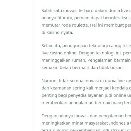
Salah satu inovasi terbaru dalam dunia live 
adanya fitur ini, pemain dapat berinteraks
memutar roda roulette. Hal ini membuat p
di kasino nyata.
Selain itu, penggunaan teknologi canggih sep
live casino online. Dengan teknologi ini, p
meninggalkan rumah. Pengalaman bermain y
semakin betah bermain dan tidak bosan.
Namun, tidak semua inovasi di dunia live ca
dan keamanan sering kali menjadi kendala 
penting bagi penyedia layanan judi online
memberikan pengalaman bermain yang terb
Dengan adanya inovasi dan pengalaman berm
meningkatkan minat masyarakat Indonesia un
terus dukung perkembangan industri judi on