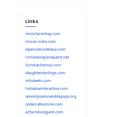
Links
missclaireshay.com
limras-india.com
elperiodicodelara.com
richiesbodyandpaint.net
licindiachennai.com
daughterdarlings.com
infodeets.com
hotsalsainteractive.com
serenitysalonanddayspa.org
cedarcafeonline.com
acfurnituregiant.com