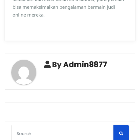
bisa memaksimalkan pengalaman bermain judi
online mereka.
By
Admin8877