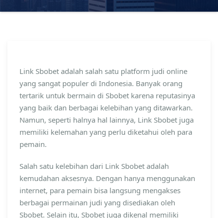
Link Sbobet adalah salah satu platform judi online
yang sangat populer di Indonesia. Banyak orang
tertarik untuk bermain di Sbobet karena reputasinya
yang baik dan berbagai kelebihan yang ditawarkan.
Namun, seperti halnya hal lainnya, Link Sbobet juga
memiliki kelemahan yang perlu diketahui oleh para
pemain.
Salah satu kelebihan dari Link Sbobet adalah
kemudahan aksesnya. Dengan hanya menggunakan
internet, para pemain bisa langsung mengakses
berbagai permainan judi yang disediakan oleh
Sbobet. Selain itu, Sbobet juga dikenal memiliki