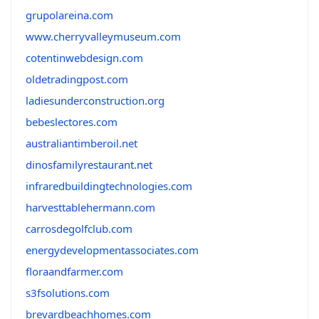
grupolareina.com
www.cherryvalleymuseum.com
cotentinwebdesign.com
oldetradingpost.com
ladiesunderconstruction.org
bebeslectores.com
australiantimberoil.net
dinosfamilyrestaurant.net
infraredbuildingtechnologies.com
harvesttablehermann.com
carrosdegolfclub.com
energydevelopmentassociates.com
floraandfarmer.com
s3fsolutions.com
brevardbeachhomes.com