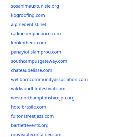
sosanimauxtunisie.org
kogroofing.com
alpinedentist.net
radioenergiadance.com
kookotheek.com
panayiotislamprou.com
southcampusgateway.com
chateaudelisse.com
wellborncommunityassociation.com
wildwoodfilmfestival.com
westnorthamptonshirejpu.org
hotelbrasile.com
fultonstreetjazz.com
bartlettevents.org
moveablecontainer.com