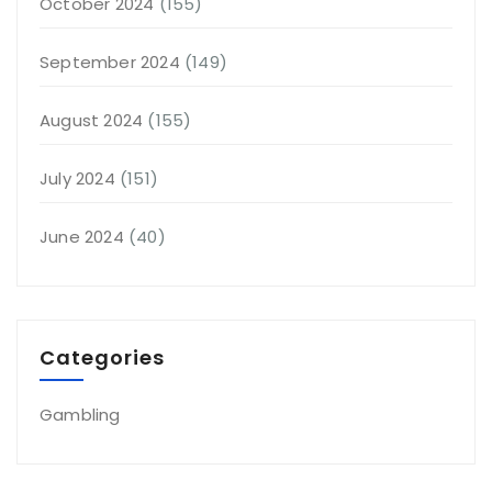
October 2024
(155)
September 2024
(149)
August 2024
(155)
July 2024
(151)
June 2024
(40)
Categories
Gambling