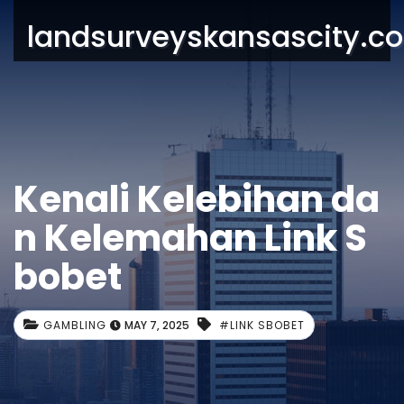
landsurveyskansascity.c
Kenali Kelebihan da
n Kelemahan Link S
bobet
GAMBLING
MAY 7, 2025
#LINK SBOBET