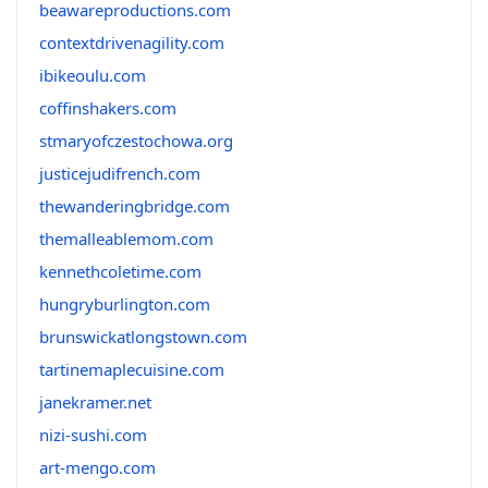
beawareproductions.com
contextdrivenagility.com
ibikeoulu.com
coffinshakers.com
stmaryofczestochowa.org
justicejudifrench.com
thewanderingbridge.com
themalleablemom.com
kennethcoletime.com
hungryburlington.com
brunswickatlongstown.com
tartinemaplecuisine.com
janekramer.net
nizi-sushi.com
art-mengo.com