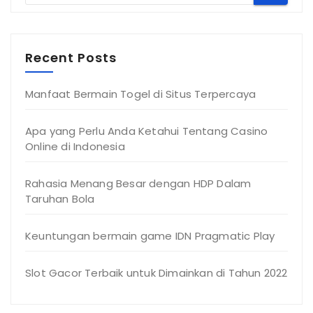
Recent Posts
Manfaat Bermain Togel di Situs Terpercaya
Apa yang Perlu Anda Ketahui Tentang Casino
Online di Indonesia
Rahasia Menang Besar dengan HDP Dalam
Taruhan Bola
Keuntungan bermain game IDN Pragmatic Play
Slot Gacor Terbaik untuk Dimainkan di Tahun 2022