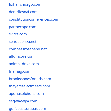
fixhairchicago.com
denizliesnaf.com
constitutionconferences.com
patthecope.com
svitcs.com
seriouspizza.net
compassroseband.net
altumcore.com
animal-drive.com
tnamag.com
brooksshoesforkids.com
thayersselectmeats.com
aporiasolutions.com
segwaywpa.com
gulfcoastpalapas.com