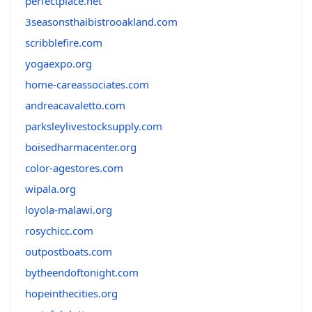
perfectplace.net
3seasonsthaibistrooakland.com
scribblefire.com
yogaexpo.org
home-careassociates.com
andreacavaletto.com
parksleylivestocksupply.com
boisedharmacenter.org
color-agestores.com
wipala.org
loyola-malawi.org
rosychicc.com
outpostboats.com
bytheendoftonight.com
hopeinthecities.org