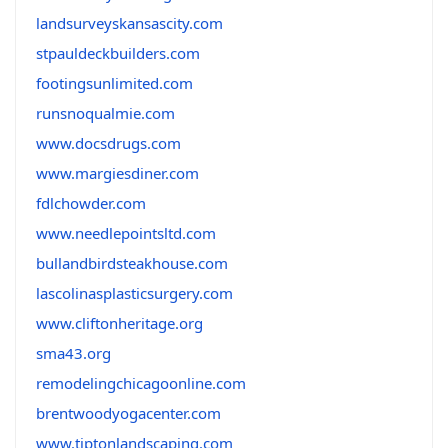
landsurveyskansascity.com
stpauldeckbuilders.com
footingsunlimited.com
runsnoqualmie.com
www.docsdrugs.com
www.margiesdiner.com
fdlchowder.com
www.needlepointsltd.com
bullandbirdsteakhouse.com
lascolinasplasticsurgery.com
www.cliftonheritage.org
sma43.org
remodelingchicagoonline.com
brentwoodyogacenter.com
www.tiptonlandscaping.com