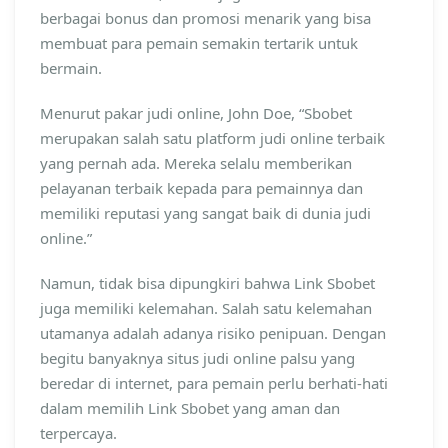
berbagai bonus dan promosi menarik yang bisa
membuat para pemain semakin tertarik untuk
bermain.
Menurut pakar judi online, John Doe, “Sbobet
merupakan salah satu platform judi online terbaik
yang pernah ada. Mereka selalu memberikan
pelayanan terbaik kepada para pemainnya dan
memiliki reputasi yang sangat baik di dunia judi
online.”
Namun, tidak bisa dipungkiri bahwa Link Sbobet
juga memiliki kelemahan. Salah satu kelemahan
utamanya adalah adanya risiko penipuan. Dengan
begitu banyaknya situs judi online palsu yang
beredar di internet, para pemain perlu berhati-hati
dalam memilih Link Sbobet yang aman dan
terpercaya.