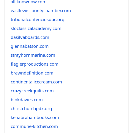
alliknownow.com
eastlewiscountychamber.com
tribunalcontenciosobc.org
sloclassicalacademy.com
dasilvaboards.com
glennabatson.com
strayhornmarina.com
flaglerproductions.com
brawndefinition.com
continentalicecream.com
crazycreekquilts.com
binkdavies.com
christchurchpdx.org
kenabrahambooks.com
commune-kitchen.com