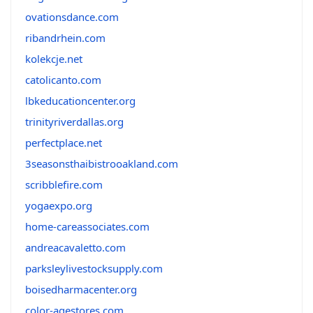
ovationsdance.com
ribandrhein.com
kolekcje.net
catolicanto.com
lbkeducationcenter.org
trinityriverdallas.org
perfectplace.net
3seasonsthaibistrooakland.com
scribblefire.com
yogaexpo.org
home-careassociates.com
andreacavaletto.com
parksleylivestocksupply.com
boisedharmacenter.org
color-agestores.com