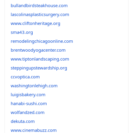
bullandbirdsteakhouse.com
lascolinasplasticsurgery.com
www.cliftonheritage.org
sma43.org
remodelingchicagoonline.com
brentwoodyogacenter.com
www.tiptonlandscaping.com
steppingupstewardship.org
ccvoptica.com
washingtonlehigh.com
luigisbakery.com
hanabi-sushi.com
wolfandzed.com
dekuta.com
www.cinemabuzz.com