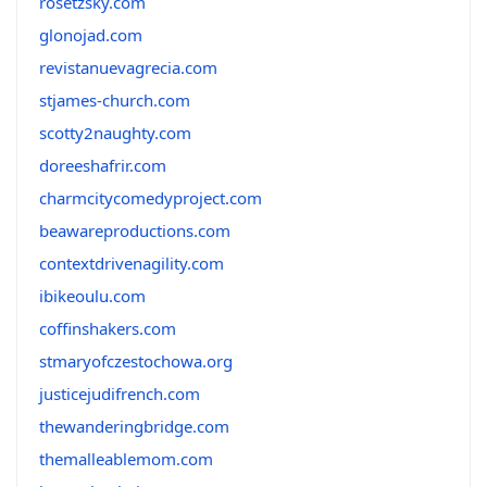
rosetzsky.com
glonojad.com
revistanuevagrecia.com
stjames-church.com
scotty2naughty.com
doreeshafrir.com
charmcitycomedyproject.com
beawareproductions.com
contextdrivenagility.com
ibikeoulu.com
coffinshakers.com
stmaryofczestochowa.org
justicejudifrench.com
thewanderingbridge.com
themalleablemom.com