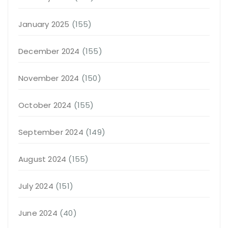
January 2025
(155)
December 2024
(155)
November 2024
(150)
October 2024
(155)
September 2024
(149)
August 2024
(155)
July 2024
(151)
June 2024
(40)