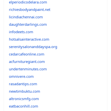
elperiodicodelara.com
richiesbodyandpaint.net
licindiachennai.com
daughterdarlings.com
infodeets.com
hotsalsainteractive.com
serenitysalonanddayspa.org
cedarcafeonline.com
acfurnituregiant.com
undertenminutes.com
omnivere.com
rasadantips.com
newtimbuktu.com
altronicsmfg.com
eatbaconhill.com