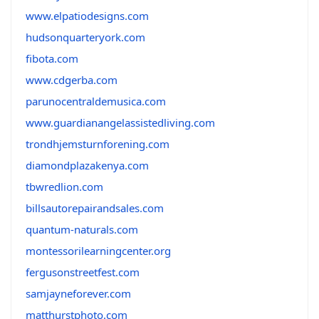
www.elpatiodesigns.com
hudsonquarteryork.com
fibota.com
www.cdgerba.com
parunocentraldemusica.com
www.guardianangelassistedliving.com
trondhjemsturnforening.com
diamondplazakenya.com
tbwredlion.com
billsautorepairandsales.com
quantum-naturals.com
montessorilearningcenter.org
fergusonstreetfest.com
samjayneforever.com
matthurstphoto.com