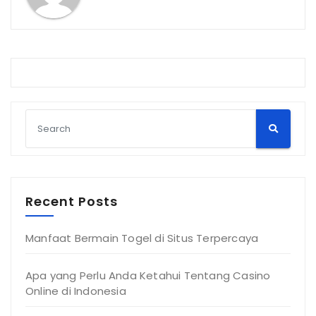
Recent Posts
Manfaat Bermain Togel di Situs Terpercaya
Apa yang Perlu Anda Ketahui Tentang Casino
Online di Indonesia