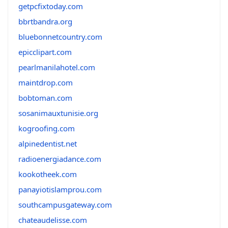
getpcfixtoday.com
bbrtbandra.org
bluebonnetcountry.com
epicclipart.com
pearlmanilahotel.com
maintdrop.com
bobtoman.com
sosanimauxtunisie.org
kogroofing.com
alpinedentist.net
radioenergiadance.com
kookotheek.com
panayiotislamprou.com
southcampusgateway.com
chateaudelisse.com