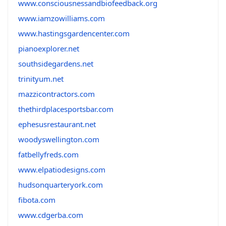
www.consciousnessandbiofeedback.org
www.iamzowilliams.com
www.hastingsgardencenter.com
pianoexplorer.net
southsidegardens.net
trinityum.net
mazzicontractors.com
thethirdplacesportsbar.com
ephesusrestaurant.net
woodyswellington.com
fatbellyfreds.com
www.elpatiodesigns.com
hudsonquarteryork.com
fibota.com
www.cdgerba.com