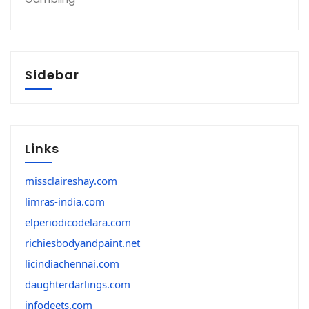
Sidebar
Links
missclaireshay.com
limras-india.com
elperiodicodelara.com
richiesbodyandpaint.net
licindiachennai.com
daughterdarlings.com
infodeets.com