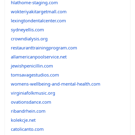
hlathome-staging.com
wokteriyakitargetmall.com
lexingtondentalcenter.com
sydneyellis.com
crowndialysis.org
restauranttrainingprogram.com
allamericanpoolservice.net
jewishpenicillin.com
tomsavagestudios.com
womens-wellbeing-and-mental-health.com
virginiafolkmusic.org
ovationsdance.com
ribandrhein.com
kolekcje.net
catolicanto.com