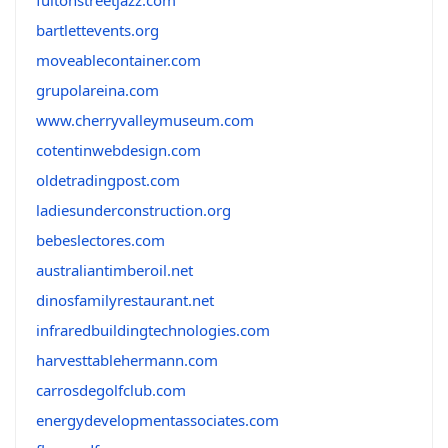
fultonstreetjazz.com
bartlettevents.org
moveablecontainer.com
grupolareina.com
www.cherryvalleymuseum.com
cotentinwebdesign.com
oldetradingpost.com
ladiesunderconstruction.org
bebeslectores.com
australiantimberoil.net
dinosfamilyrestaurant.net
infraredbuildingtechnologies.com
harvesttablehermann.com
carrosdegolfclub.com
energydevelopmentassociates.com