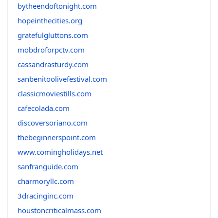
bytheendoftonight.com
hopeinthecities.org
gratefulgluttons.com
mobdroforpctv.com
cassandrasturdy.com
sanbenitoolivefestival.com
classicmoviestills.com
cafecolada.com
discoversoriano.com
thebeginnerspoint.com
www.comingholidays.net
sanfranguide.com
charmoryllc.com
3dracinginc.com
houstoncriticalmass.com