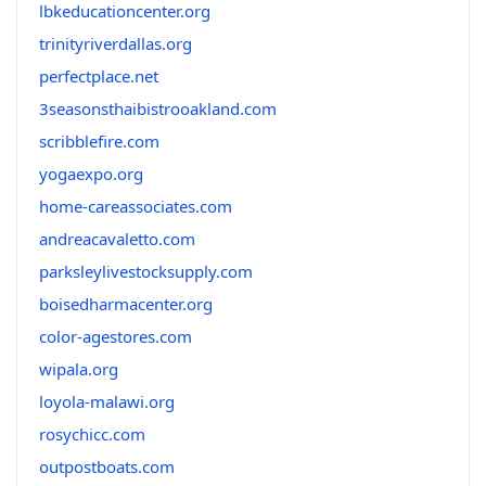
lbkeducationcenter.org
trinityriverdallas.org
perfectplace.net
3seasonsthaibistrooakland.com
scribblefire.com
yogaexpo.org
home-careassociates.com
andreacavaletto.com
parksleylivestocksupply.com
boisedharmacenter.org
color-agestores.com
wipala.org
loyola-malawi.org
rosychicc.com
outpostboats.com