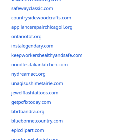
safewayclassic.com
countrysidewoodcrafts.com
appliancerepairchicagoil.org
ontariotbf.org
instalegendary.com
keepworkershealthyandsafe.com
noodlesitaliankitchen.com
nydreamact.org
unagisushimetairie.com
jewelflashtattoos.com
getpcfixtoday.com
bbrtbandra.org
bluebonnetcountry.com
epicclipart.com
pearlmanilahotel.com