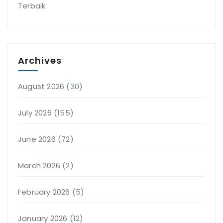
Terbaik
Archives
August 2026
(30)
July 2026
(155)
June 2026
(72)
March 2026
(2)
February 2026
(5)
January 2026
(12)