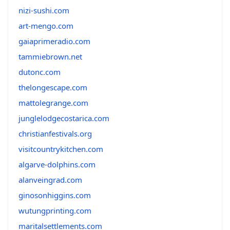
nizi-sushi.com
art-mengo.com
gaiaprimeradio.com
tammiebrown.net
dutonc.com
thelongescape.com
mattolegrange.com
junglelodgecostarica.com
christianfestivals.org
visitcountrykitchen.com
algarve-dolphins.com
alanveingrad.com
ginosonhiggins.com
wutungprinting.com
maritalsettlements.com