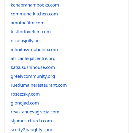
kenabrahambooks.com
commune-kitchen.com
amuthefilm.com
lustforlovefilm.com
nicolasjolly.net
infinitasymphonia.com
africanlegalcentre.org
katsusushihouse.com
greelycommunity.org
ruedumainerestaurant.com
rosetzsky.com
glonojad.com
revistanuevagrecia.com
stjames-church.com
scotty2naughty.com