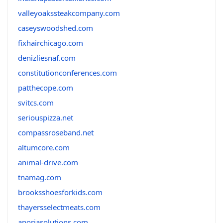
valleyoakssteakcompany.com
caseyswoodshed.com
fixhairchicago.com
denizliesnaf.com
constitutionconferences.com
patthecope.com
svitcs.com
seriouspizza.net
compassroseband.net
altumcore.com
animal-drive.com
tnamag.com
brooksshoesforkids.com
thayersselectmeats.com
aporiasolutions.com