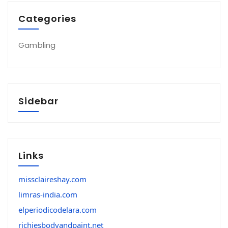
Categories
Gambling
Sidebar
Links
missclaireshay.com
limras-india.com
elperiodicodelara.com
richiesbodyandpaint.net