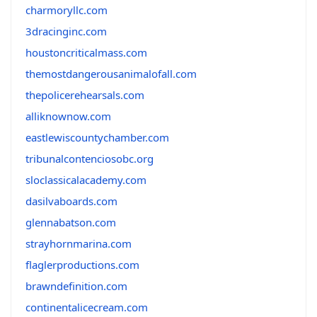
charmoryllc.com
3dracinginc.com
houstoncriticalmass.com
themostdangerousanimalofall.com
thepolicerehearsals.com
alliknownow.com
eastlewiscountychamber.com
tribunalcontenciosobc.org
sloclassicalacademy.com
dasilvaboards.com
glennabatson.com
strayhornmarina.com
flaglerproductions.com
brawndefinition.com
continentalicecream.com