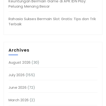
Keuntungan Bermain Game di APK IDN Play:
Peluang Menang Besar
Rahasia Sukses Bermain Slot Gratis: Tips dan Trik
Terbaik
Archives
August 2026
(30)
July 2026
(155)
June 2026
(72)
March 2026
(2)