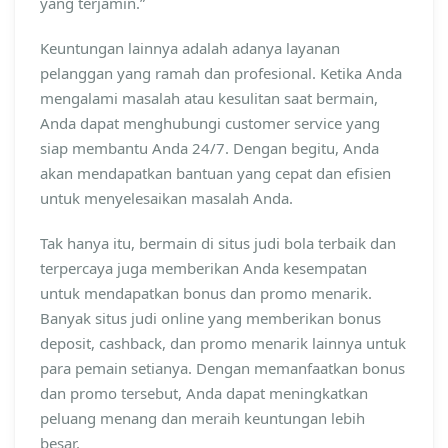
yang terjamin.”
Keuntungan lainnya adalah adanya layanan
pelanggan yang ramah dan profesional. Ketika Anda
mengalami masalah atau kesulitan saat bermain,
Anda dapat menghubungi customer service yang
siap membantu Anda 24/7. Dengan begitu, Anda
akan mendapatkan bantuan yang cepat dan efisien
untuk menyelesaikan masalah Anda.
Tak hanya itu, bermain di situs judi bola terbaik dan
terpercaya juga memberikan Anda kesempatan
untuk mendapatkan bonus dan promo menarik.
Banyak situs judi online yang memberikan bonus
deposit, cashback, dan promo menarik lainnya untuk
para pemain setianya. Dengan memanfaatkan bonus
dan promo tersebut, Anda dapat meningkatkan
peluang menang dan meraih keuntungan lebih
besar.