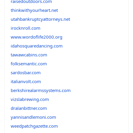
raisedoutdoors.com
thinkwithyourheart.net
utahbankruptcyattorneys.net
irocknroll.com
www.wordoflife2000.org
idahosquaredancing.com
tawawcabins.com
folksemantic.com
sardosbar.com
italianvolt.com
berkshirealarmssystems.com
vizslabrewing.com
dralanbittner.com
yannisandlemoni.com
weedpatchgazette.com