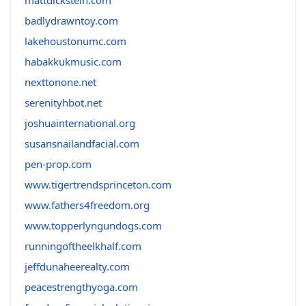
mattdickstein.com
badlydrawntoy.com
lakehoustonumc.com
habakkukmusic.com
nexttonone.net
serenityhbot.net
joshuainternational.org
susansnailandfacial.com
pen-prop.com
www.tigertrendsprinceton.com
www.fathers4freedom.org
www.topperlyngundogs.com
runningoftheelkhalf.com
jeffdunaheerealty.com
peacestrengthyoga.com