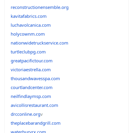
reconstructionensemble.org
kavitafabrics.com
luchavolcanica.com
holycownm.com
nationwidetruckservice.com
turtleclubpg.com
greatpacifictour.com
victoriaestrella.com
thousandwavesspa.com
courtlandcenter.com
neilfindlaymsp.com
avicollisrestaurant.com
drcconline.org
v
theplacebarandgrill.com
waterburyrx.com