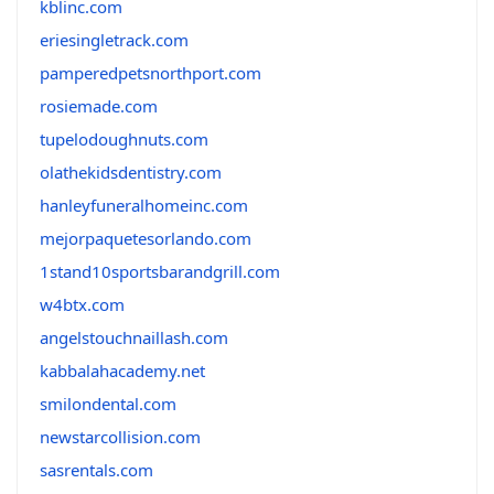
kblinc.com
eriesingletrack.com
pamperedpetsnorthport.com
rosiemade.com
tupelodoughnuts.com
olathekidsdentistry.com
hanleyfuneralhomeinc.com
mejorpaquetesorlando.com
1stand10sportsbarandgrill.com
w4btx.com
angelstouchnaillash.com
kabbalahacademy.net
smilondental.com
newstarcollision.com
sasrentals.com