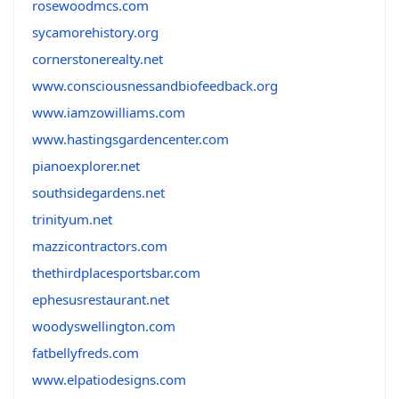
rosewoodmcs.com
sycamorehistory.org
cornerstonerealty.net
www.consciousnessandbiofeedback.org
www.iamzowilliams.com
www.hastingsgardencenter.com
pianoexplorer.net
southsidegardens.net
trinityum.net
mazzicontractors.com
thethirdplacesportsbar.com
ephesusrestaurant.net
woodyswellington.com
fatbellyfreds.com
www.elpatiodesigns.com