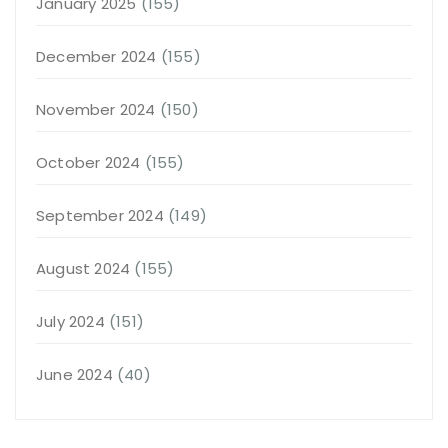
January 2025
(155)
December 2024
(155)
November 2024
(150)
October 2024
(155)
September 2024
(149)
August 2024
(155)
July 2024
(151)
June 2024
(40)