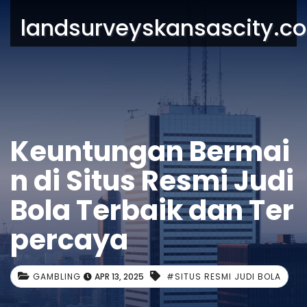
landsurveyskansascity.c
Keuntungan Bermai
n di Situs Resmi Judi
Bola Terbaik dan Ter
percaya
GAMBLING
APR 13, 2025
#SITUS RESMI JUDI BOLA