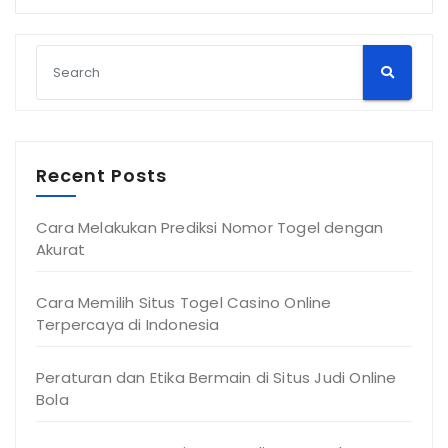
Recent Posts
Cara Melakukan Prediksi Nomor Togel dengan
Akurat
Cara Memilih Situs Togel Casino Online
Terpercaya di Indonesia
Peraturan dan Etika Bermain di Situs Judi Online
Bola