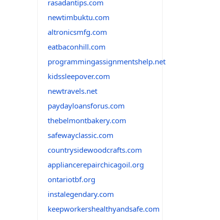
rasadantips.com
newtimbuktu.com
altronicsmfg.com
eatbaconhill.com
programmingassignmentshelp.net
kidssleepover.com
newtravels.net
paydayloansforus.com
thebelmontbakery.com
safewayclassic.com
countrysidewoodcrafts.com
appliancerepairchicagoil.org
ontariotbf.org
instalegendary.com
keepworkershealthyandsafe.com