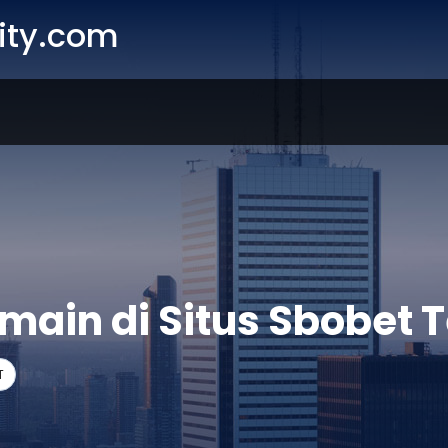
ity.com
ain di Situs Sbobet 
T