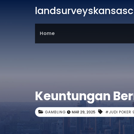
landsurveyskansasc
Home
Keuntungan Berm
GAMBLING
MAR 29, 2025
#JUDI POKER 