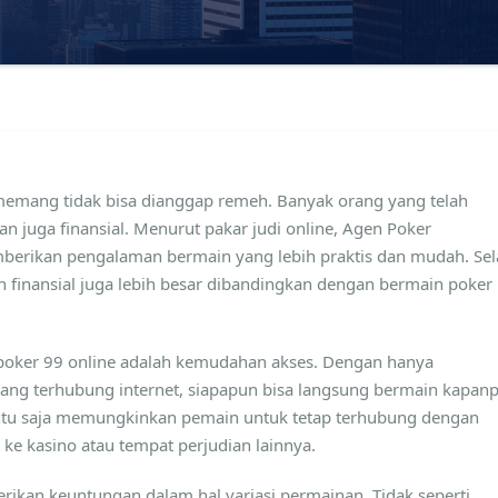
memang tidak bisa dianggap remeh. Banyak orang yang telah
 juga finansial. Menurut pakar judi online, Agen Poker
mberikan pengalaman bermain yang lebih praktis dan mudah. Sel
 finansial juga lebih besar dibandingkan dengan bermain poker
 poker 99 online adalah kemudahan akses. Dengan hanya
ng terhubung internet, siapapun bisa langsung bermain kapan
entu saja memungkinkan pemain untuk tetap terhubung dengan
ke kasino atau tempat perjudian lainnya.
erikan keuntungan dalam hal variasi permainan. Tidak seperti