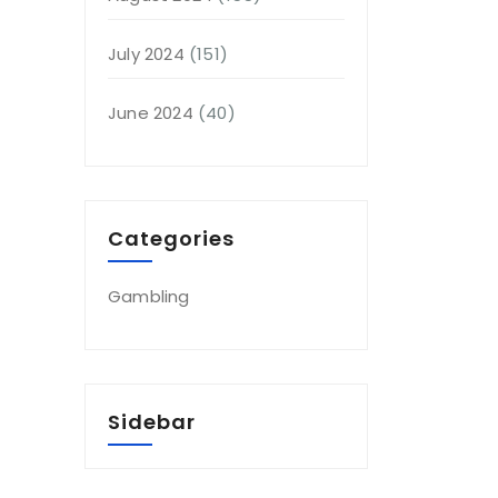
July 2024
(151)
June 2024
(40)
Categories
Gambling
Sidebar