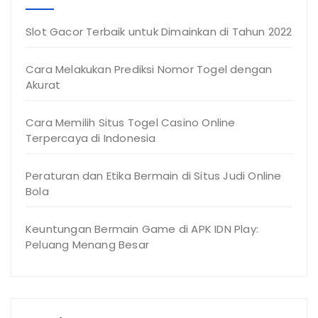
Slot Gacor Terbaik untuk Dimainkan di Tahun 2022
Cara Melakukan Prediksi Nomor Togel dengan
Akurat
Cara Memilih Situs Togel Casino Online
Terpercaya di Indonesia
Peraturan dan Etika Bermain di Situs Judi Online
Bola
Keuntungan Bermain Game di APK IDN Play:
Peluang Menang Besar