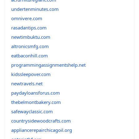
undertenminutes.com
omnivere.com
rasadantips.com
newtimbuktu.com
altronicsmfg.com
eatbaconhill.com
programmingassignmentshelp.net
kidssleepover.com
newtravels.net
paydayloansforus.com
thebelmontbakery.com
safewayclassic.com
countrysidewoodcrafts.com
appliancerepairchicagoil.org