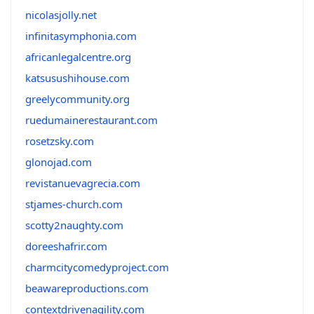
nicolasjolly.net
infinitasymphonia.com
africanlegalcentre.org
katsusushihouse.com
greelycommunity.org
ruedumainerestaurant.com
rosetzsky.com
glonojad.com
revistanuevagrecia.com
stjames-church.com
scotty2naughty.com
doreeshafrir.com
charmcitycomedyproject.com
beawareproductions.com
contextdrivenagility.com