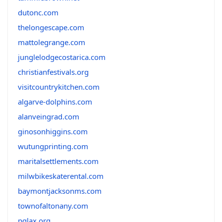
dutonc.com
thelongescape.com
mattolegrange.com
junglelodgecostarica.com
christianfestivals.org
visitcountrykitchen.com
algarve-dolphins.com
alanveingrad.com
ginosonhiggins.com
wutungprinting.com
maritalsettlements.com
milwbikeskaterental.com
baymontjacksonms.com
townofaltonany.com
pglax.org