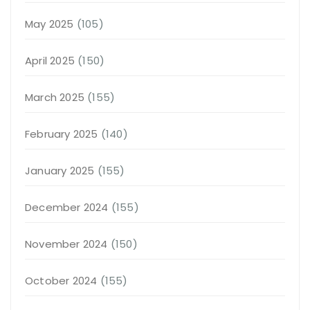
May 2025
(105)
April 2025
(150)
March 2025
(155)
February 2025
(140)
January 2025
(155)
December 2024
(155)
November 2024
(150)
October 2024
(155)