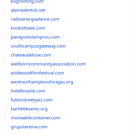
kogroofing.com
alpinedentist.net
radioenergiadance.com
kookotheek.com
panayiotislamprou.com
southcampusgateway.com
chateaudelisse.com
wellborncommunityassociation.com
wildwoodfilmfestival.com
westnorthamptonshirejpu.org
hotelbrasile.com
fultonstreetjazz.com
bartlettevents.org
moveablecontainer.com
grupolareina.com