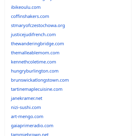
ibikeoulu.com
coffinshakers.com
stmaryofczestochowa.org
justicejudifrench.com
thewanderingbridge.com
themalleablemom.com
kennethcoletime.com
hungryburlington.com
brunswickatlongstown.com
tartinemaplecuisine.com
janekramer.net
nizi-sushi.com
art-mengo.com
gaiaprimeradio.com
tammiebrown.net