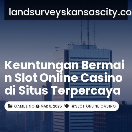
landsurveyskansascity.c
Keuntungan Bermai
n Slot Online Casino
di Situs Terpercaya
GAMBLING
MAR 6, 2025
#SLOT ONLINE CASINO