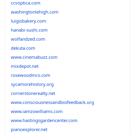
ccvoptica.com
washingtonlehigh.com
luigisbakery.com
hanabi-sushi.com
wolfandzed.com
dekuta.com
www.cinemabuzz.com
mixdepot.net
rosewoodmcs.com
sycamorehistory.org
cornerstonerealty.net
www.consciousnessandbiofeedback.org
www.iamzowilliams.com
www.hastingsgardencenter.com
pianoexplorer.net