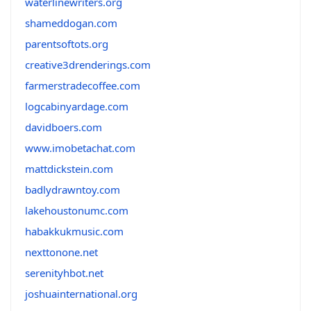
waterlinewriters.org
shameddogan.com
parentsoftots.org
creative3drenderings.com
farmerstradecoffee.com
logcabinyardage.com
davidboers.com
www.imobetachat.com
mattdickstein.com
badlydrawntoy.com
lakehoustonumc.com
habakkukmusic.com
nexttonone.net
serenityhbot.net
joshuainternational.org