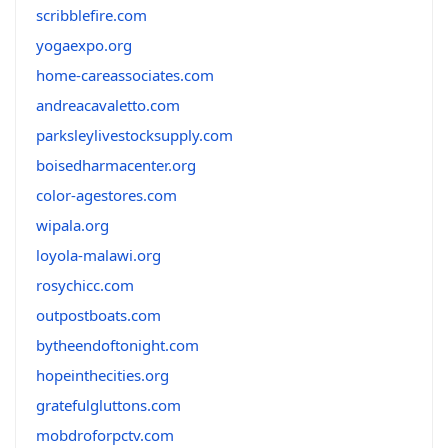
scribblefire.com
yogaexpo.org
home-careassociates.com
andreacavaletto.com
parksleylivestocksupply.com
boisedharmacenter.org
color-agestores.com
wipala.org
loyola-malawi.org
rosychicc.com
outpostboats.com
bytheendoftonight.com
hopeinthecities.org
gratefulgluttons.com
mobdroforpctv.com