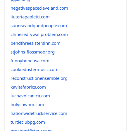
negativespacecleveland.com
liuteriapaoletti.com
sunriseandgoodpeople.com
chinesedrywallproblem.com
bendthreesistersinn.com
stjohns-flossmoor.org
funnyboneusa.com
cookiedustermusic.com
reconstructionensemble.org
kavitafabrics.com
luchavolcanica.com
holycownm.com
nationwidetruckservice.com
turtleclubpg.com
greatpacifictour.com