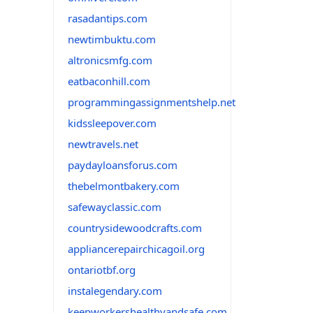
rasadantips.com
newtimbuktu.com
altronicsmfg.com
eatbaconhill.com
programmingassignmentshelp.net
kidssleepover.com
newtravels.net
paydayloansforus.com
thebelmontbakery.com
safewayclassic.com
countrysidewoodcrafts.com
appliancerepairchicagoil.org
ontariotbf.org
instalegendary.com
keepworkershealthyandsafe.com