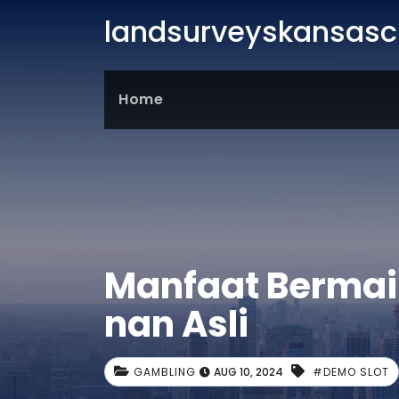
landsurveyskansasc
Home
Manfaat Bermai
nan Asli
GAMBLING
AUG 10, 2024
#DEMO SLOT