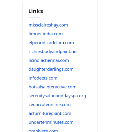
Links
missclaireshay.com
limras-india.com
elperiodicodelara.com
richiesbodyandpaint.net
licindiachennai.com
daughterdarlings.com
infodeets.com
hotsalsainteractive.com
serenitysalonanddayspa.org
cedarcafeonline.com
acfurnituregiant.com
undertenminutes.com
omnivere.com