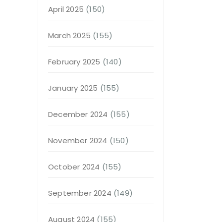
April 2025
(150)
March 2025
(155)
February 2025
(140)
January 2025
(155)
December 2024
(155)
November 2024
(150)
October 2024
(155)
September 2024
(149)
August 2024
(155)