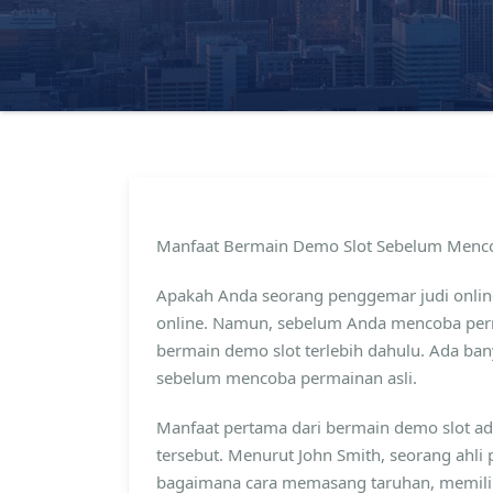
Manfaat Bermain Demo Slot Sebelum Menco
Apakah Anda seorang penggemar judi online?
online. Namun, sebelum Anda mencoba perm
bermain demo slot terlebih dahulu. Ada ba
sebelum mencoba permainan asli.
Manfaat pertama dari bermain demo slot a
tersebut. Menurut John Smith, seorang ahli 
bagaimana cara memasang taruhan, memili