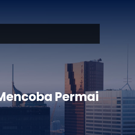
 Mencoba Permai