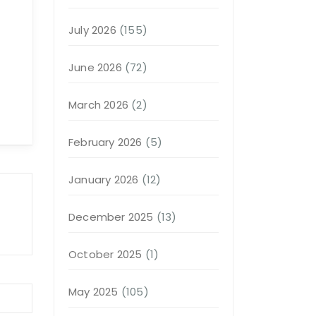
July 2026
(155)
June 2026
(72)
March 2026
(2)
February 2026
(5)
January 2026
(12)
December 2025
(13)
October 2025
(1)
May 2025
(105)