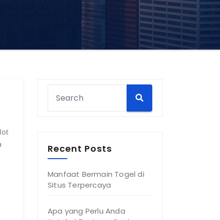
lot
a
Recent Posts
Manfaat Bermain Togel di
Situs Terpercaya
Apa yang Perlu Anda