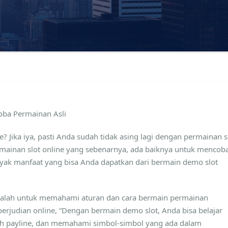
ba Permainan Asli
 Jika iya, pasti Anda sudah tidak asing lagi dengan permainan s
ainan slot online yang sebenarnya, ada baiknya untuk mencob
nyak manfaat yang bisa Anda dapatkan dari bermain demo slot
dalah untuk memahami aturan dan cara bermain permainan
perjudian online, “Dengan bermain demo slot, Anda bisa belajar
h payline, dan memahami simbol-simbol yang ada dalam