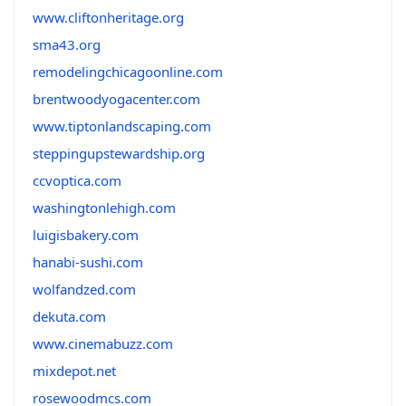
www.cliftonheritage.org
sma43.org
remodelingchicagoonline.com
brentwoodyogacenter.com
www.tiptonlandscaping.com
steppingupstewardship.org
ccvoptica.com
washingtonlehigh.com
luigisbakery.com
hanabi-sushi.com
wolfandzed.com
dekuta.com
www.cinemabuzz.com
mixdepot.net
rosewoodmcs.com