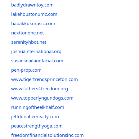
badlydrawntoy.com
lakehoustonumc.com
habakkukmusic.com
nexttonone.net
serenityhbot.net
joshuainternational.org
susansnailandfacial.com
pen-prop.com
www.tigertrendsprinceton.com
www.fathers4freedom.org
www.topperlyngundogs.com
runningoftheelkhalf.com
jeffdunaheerealty.com
peacestrengthyoga.com
freedomfinancialsolutionsinc.com