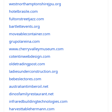
westnorthamptonshirejpu.org
hotelbrasile.com
fultonstreetjazz.com
bartlettevents.org
moveablecontainer.com
grupolareina.com
www.cherryvalleymuseum.com
cotentinwebdesign.com
oldetradingpost.com
ladiesunderconstruction.org
bebeslectores.com
australiantimberoil.net
dinosfamilyrestaurant.net
infraredbuildingtechnologies.com
harvesttablehermann.com