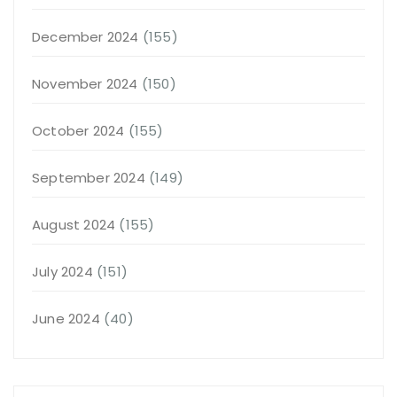
December 2024
(155)
November 2024
(150)
October 2024
(155)
September 2024
(149)
August 2024
(155)
July 2024
(151)
June 2024
(40)