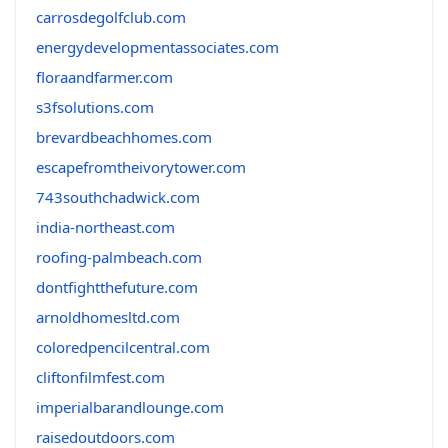
carrosdegolfclub.com
energydevelopmentassociates.com
floraandfarmer.com
s3fsolutions.com
brevardbeachhomes.com
escapefromtheivorytower.com
743southchadwick.com
india-northeast.com
roofing-palmbeach.com
dontfightthefuture.com
arnoldhomesltd.com
coloredpencilcentral.com
cliftonfilmfest.com
imperialbarandlounge.com
raisedoutdoors.com