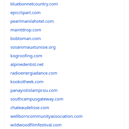
bluebonnetcountry.com
epicclipart.com
pearlmanilahotel.com
maintdrop.com
bobtoman.com
sosanimauxtunisie.org
kogroofing.com
alpinedentist.net
radioenergiadance.com
kookotheek.com
panayiotislamprou.com
southcampusgateway.com
chateaudelisse.com
wellborncommunityassociation.com
wildwoodfilmfestival.com