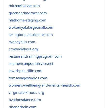
michaelsarver.com
greengeckogrocer.com
hlathome-staging.com
wokteriyakitargetmall.com
lexingtondentalcenter.com
sydneyellis.com
crowndialysis.org
restauranttrainingprogram.com
allamericanpoolservice.net
jewishpenicillin.com
tomsavagestudios.com
womens-wellbeing-and-mental-health.com
virginiafolkmusic.org
ovationsdance.com
ribandrhein.com