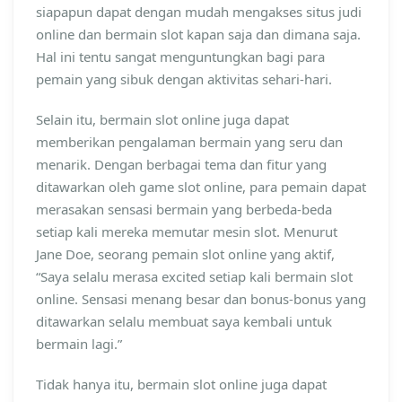
siapapun dapat dengan mudah mengakses situs judi
online dan bermain slot kapan saja dan dimana saja.
Hal ini tentu sangat menguntungkan bagi para
pemain yang sibuk dengan aktivitas sehari-hari.
Selain itu, bermain slot online juga dapat
memberikan pengalaman bermain yang seru dan
menarik. Dengan berbagai tema dan fitur yang
ditawarkan oleh game slot online, para pemain dapat
merasakan sensasi bermain yang berbeda-beda
setiap kali mereka memutar mesin slot. Menurut
Jane Doe, seorang pemain slot online yang aktif,
“Saya selalu merasa excited setiap kali bermain slot
online. Sensasi menang besar dan bonus-bonus yang
ditawarkan selalu membuat saya kembali untuk
bermain lagi.”
Tidak hanya itu, bermain slot online juga dapat