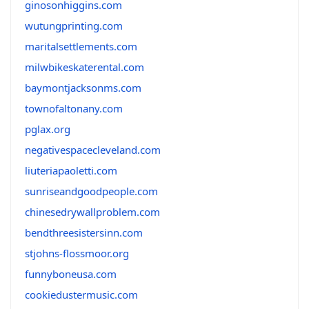
ginosonhiggins.com
wutungprinting.com
maritalsettlements.com
milwbikeskaterental.com
baymontjacksonms.com
townofaltonany.com
pglax.org
negativespacecleveland.com
liuteriapaoletti.com
sunriseandgoodpeople.com
chinesedrywallproblem.com
bendthreesistersinn.com
stjohns-flossmoor.org
funnyboneusa.com
cookiedustermusic.com