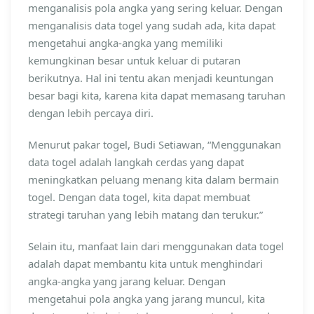
menganalisis pola angka yang sering keluar. Dengan
menganalisis data togel yang sudah ada, kita dapat
mengetahui angka-angka yang memiliki
kemungkinan besar untuk keluar di putaran
berikutnya. Hal ini tentu akan menjadi keuntungan
besar bagi kita, karena kita dapat memasang taruhan
dengan lebih percaya diri.
Menurut pakar togel, Budi Setiawan, “Menggunakan
data togel adalah langkah cerdas yang dapat
meningkatkan peluang menang kita dalam bermain
togel. Dengan data togel, kita dapat membuat
strategi taruhan yang lebih matang dan terukur.”
Selain itu, manfaat lain dari menggunakan data togel
adalah dapat membantu kita untuk menghindari
angka-angka yang jarang keluar. Dengan
mengetahui pola angka yang jarang muncul, kita