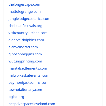
thelongescape.com
mattolegrange.com
junglelodgecostarica.com
christianfestivals.org
visitcountrykitchen.com
algarve-dolphins.com
alanveingrad.com
ginosonhiggins.com
wutungprinting.com
maritalsettlements.com
milwbikeskaterental.com
baymontjacksonms.com
townofaltonany.com
pglax.org
negativespacecleveland.com