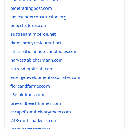
oldetradingpost.com
ladiesunderconstruction.org
bebeslectores.com
australiantimberoil.net
dinosfamilyrestaurant.net
infraredbuildingtechnologies.com
harvesttablehermann.com
carrosdegolfclub.com
energydevelopmentassociates.com
floraandfarmer.com
s3fsolutions.com
brevardbeachhomes.com
escapefromtheivorytower.com
743southchadwick.com