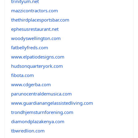
trinityum.net
mazzicontractors.com
thethirdplacesportsbar.com
ephesusrestaurant.net
woodyswellington.com
fatbellyfreds.com
www.elpatiodesigns.com
hudsonquarteryork.com
fibota.com
www.cdgerba.com
parunocentraldemusica.com
www.guardianangelassistedliving.com
trondhjemsturnforening.com
diamondplazakenya.com
tbwredlion.com