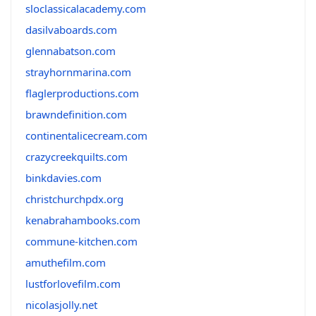
sloclassicalacademy.com
dasilvaboards.com
glennabatson.com
strayhornmarina.com
flaglerproductions.com
brawndefinition.com
continentalicecream.com
crazycreekquilts.com
binkdavies.com
christchurchpdx.org
kenabrahambooks.com
commune-kitchen.com
amuthefilm.com
lustforlovefilm.com
nicolasjolly.net