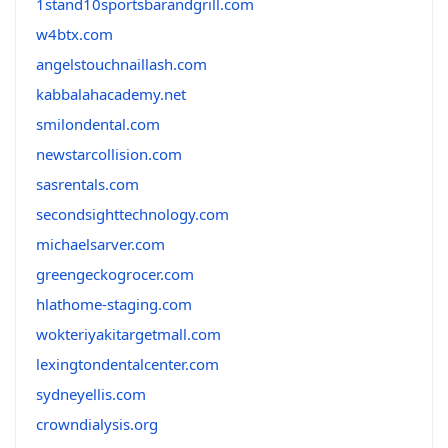
1stand10sportsbarandgrill.com
w4btx.com
angelstouchnaillash.com
kabbalahacademy.net
smilondental.com
newstarcollision.com
sasrentals.com
secondsighttechnology.com
michaelsarver.com
greengeckogrocer.com
hlathome-staging.com
wokteriyakitargetmall.com
lexingtondentalcenter.com
sydneyellis.com
crowndialysis.org