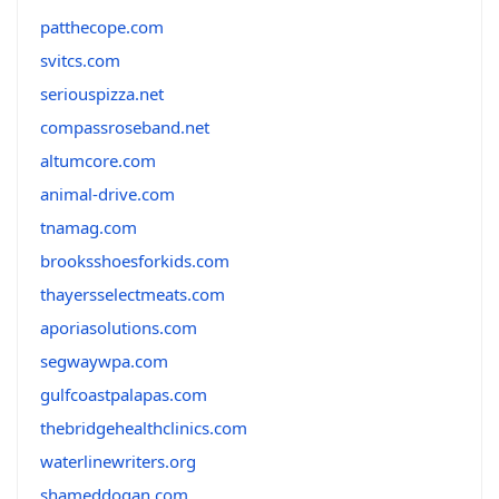
patthecope.com
svitcs.com
seriouspizza.net
compassroseband.net
altumcore.com
animal-drive.com
tnamag.com
brooksshoesforkids.com
thayersselectmeats.com
aporiasolutions.com
segwaywpa.com
gulfcoastpalapas.com
thebridgehealthclinics.com
waterlinewriters.org
shameddogan.com