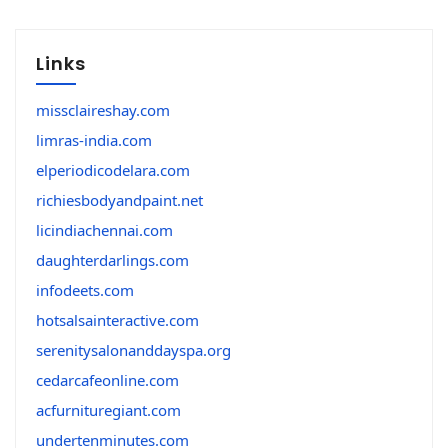
Links
missclaireshay.com
limras-india.com
elperiodicodelara.com
richiesbodyandpaint.net
licindiachennai.com
daughterdarlings.com
infodeets.com
hotsalsainteractive.com
serenitysalonanddayspa.org
cedarcafeonline.com
acfurnituregiant.com
undertenminutes.com