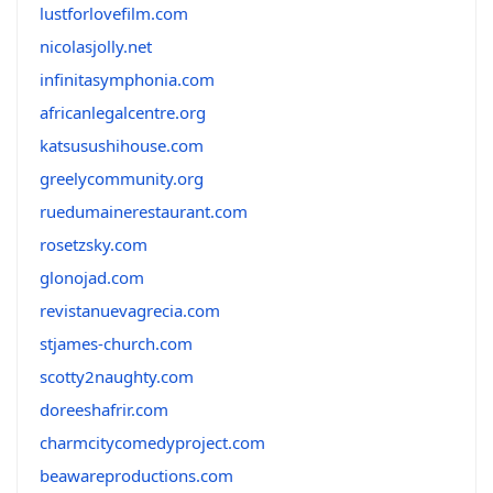
lustforlovefilm.com
nicolasjolly.net
infinitasymphonia.com
africanlegalcentre.org
katsusushihouse.com
greelycommunity.org
ruedumainerestaurant.com
rosetzsky.com
glonojad.com
revistanuevagrecia.com
stjames-church.com
scotty2naughty.com
doreeshafrir.com
charmcitycomedyproject.com
beawareproductions.com