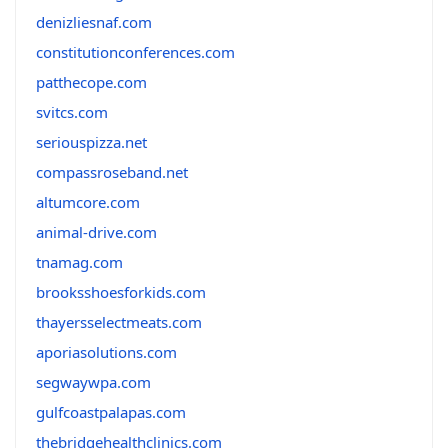
denizliesnaf.com
constitutionconferences.com
patthecope.com
svitcs.com
seriouspizza.net
compassroseband.net
altumcore.com
animal-drive.com
tnamag.com
brooksshoesforkids.com
thayersselectmeats.com
aporiasolutions.com
segwaywpa.com
gulfcoastpalapas.com
thebridgehealthclinics.com