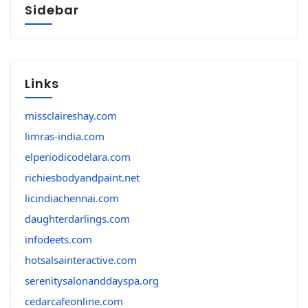
Sidebar
Links
missclaireshay.com
limras-india.com
elperiodicodelara.com
richiesbodyandpaint.net
licindiachennai.com
daughterdarlings.com
infodeets.com
hotsalsainteractive.com
serenitysalonanddayspa.org
cedarcafeonline.com