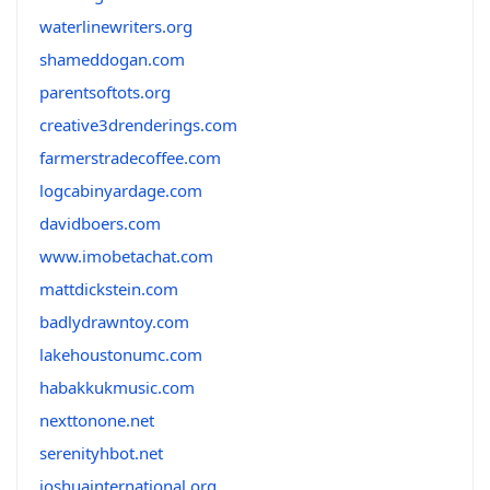
waterlinewriters.org
shameddogan.com
parentsoftots.org
creative3drenderings.com
farmerstradecoffee.com
logcabinyardage.com
davidboers.com
www.imobetachat.com
mattdickstein.com
badlydrawntoy.com
lakehoustonumc.com
habakkukmusic.com
nexttonone.net
serenityhbot.net
joshuainternational.org