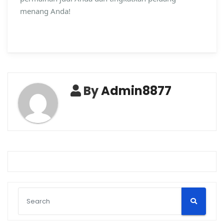
menang Anda!
By
Admin8877