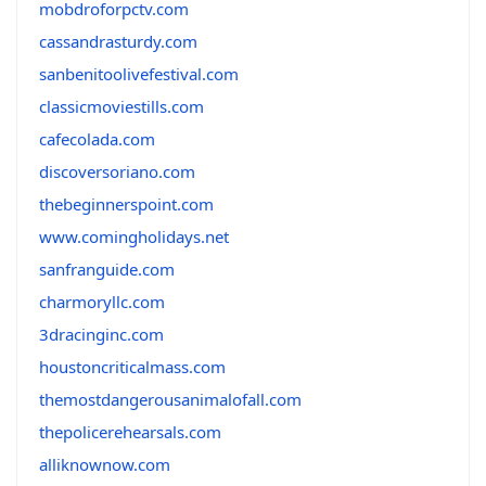
mobdroforpctv.com
cassandrasturdy.com
sanbenitoolivefestival.com
classicmoviestills.com
cafecolada.com
discoversoriano.com
thebeginnerspoint.com
www.comingholidays.net
sanfranguide.com
charmoryllc.com
3dracinginc.com
houstoncriticalmass.com
themostdangerousanimalofall.com
thepolicerehearsals.com
alliknownow.com