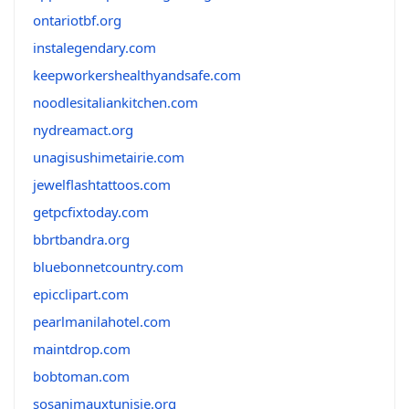
ontariotbf.org
instalegendary.com
keepworkershealthyandsafe.com
noodlesitaliankitchen.com
nydreamact.org
unagisushimetairie.com
jewelflashtattoos.com
getpcfixtoday.com
bbrtbandra.org
bluebonnetcountry.com
epicclipart.com
pearlmanilahotel.com
maintdrop.com
bobtoman.com
sosanimauxtunisie.org