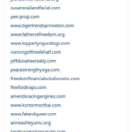
susansnailandfacial.com
pen-prop.com
www.tigertrendsprinceton.com
www.fathers4freedom.org
www.topperlyngundogs.com
runningoftheelkhalf.com
jeffdunaheerealty.com
peacestrengthyoga.com
freedomfinancialsolutionsinc.com
flexfoldtraps.com
amendsracingengines.com
www.kortormorthai.com
www.fatandqueer.com
anneashleyumc.org
landsurveyskansascity.com