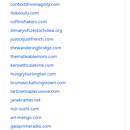
contextdrivenagility.com
ibikeoulu.com
coffinshakers.com
stmaryofczestochowa.org
justicejudifrench.com
thewanderingbridge.com
themalleablemom.com
kennethcoletime.com
hungryburlington.com
brunswickatlongstown.com
tartinemaplecuisine.com
janekramer.net
nizi-sushi.com
art-mengo.com
gaiaprimeradio.com