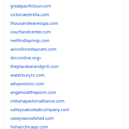
greatpacifictour.com
victoriaestrella.com
thousandwavesspa.com
courtlandcenter.com
neilfindlaymsp.com
avicollisrestaurant.com
drcconline.org
v
theplacebarandgrill.com
waterburyrx.com
advpoolsinc.com
angelosatthepoint.com
indianapastorsalliance.com
valleyoakssteakcompany.com
caseyswoodshed.com
fixhairchicago.com