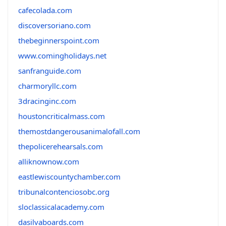
cafecolada.com
discoversoriano.com
thebeginnerspoint.com
www.comingholidays.net
sanfranguide.com
charmoryllc.com
3dracinginc.com
houstoncriticalmass.com
themostdangerousanimalofall.com
thepolicerehearsals.com
alliknownow.com
eastlewiscountychamber.com
tribunalcontenciosobc.org
sloclassicalacademy.com
dasilvaboards.com