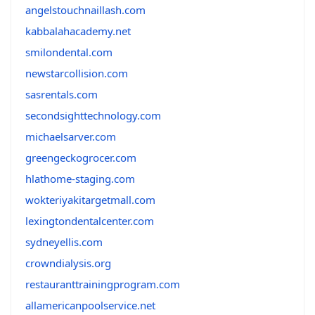
angelstouchnaillash.com
kabbalahacademy.net
smilondental.com
newstarcollision.com
sasrentals.com
secondsighttechnology.com
michaelsarver.com
greengeckogrocer.com
hlathome-staging.com
wokteriyakitargetmall.com
lexingtondentalcenter.com
sydneyellis.com
crowndialysis.org
restauranttrainingprogram.com
allamericanpoolservice.net