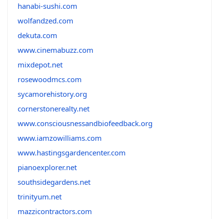
hanabi-sushi.com
wolfandzed.com
dekuta.com
www.cinemabuzz.com
mixdepot.net
rosewoodmcs.com
sycamorehistory.org
cornerstonerealty.net
www.consciousnessandbiofeedback.org
www.iamzowilliams.com
www.hastingsgardencenter.com
pianoexplorer.net
southsidegardens.net
trinityum.net
mazzicontractors.com