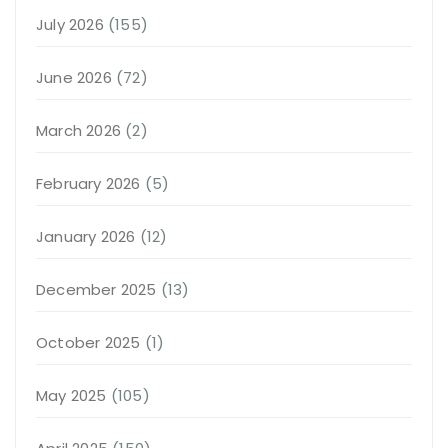
July 2026
(155)
June 2026
(72)
March 2026
(2)
February 2026
(5)
January 2026
(12)
December 2025
(13)
October 2025
(1)
May 2025
(105)