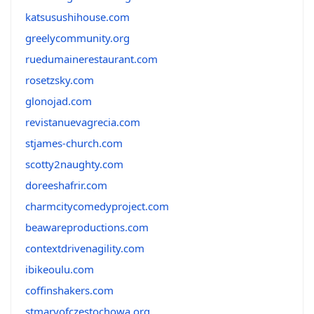
katsusushihouse.com
greelycommunity.org
ruedumainerestaurant.com
rosetzsky.com
glonojad.com
revistanuevagrecia.com
stjames-church.com
scotty2naughty.com
doreeshafrir.com
charmcitycomedyproject.com
beawareproductions.com
contextdrivenagility.com
ibikeoulu.com
coffinshakers.com
stmaryofczestochowa.org