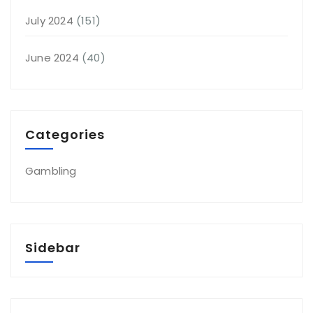
July 2024
(151)
June 2024
(40)
Categories
Gambling
Sidebar