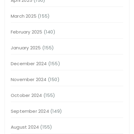
April 2025
(150)
March 2025
(155)
February 2025
(140)
January 2025
(155)
December 2024
(155)
November 2024
(150)
October 2024
(155)
September 2024
(149)
August 2024
(155)