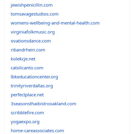
jewishpenicillin.com
tomsavagestudios.com
womens-wellbeing-and-mental-health.com
virginiafolkmusic.org
ovationsdance.com
ribandrhein.com
kolekcje.net
catolicanto.com
lbkeducationcenter.org
trinityriverdallas.org
perfectplace.net
3seasonsthaibistrooakland.com
scribblefire.com
yogaexpo.org
home-careassociates.com