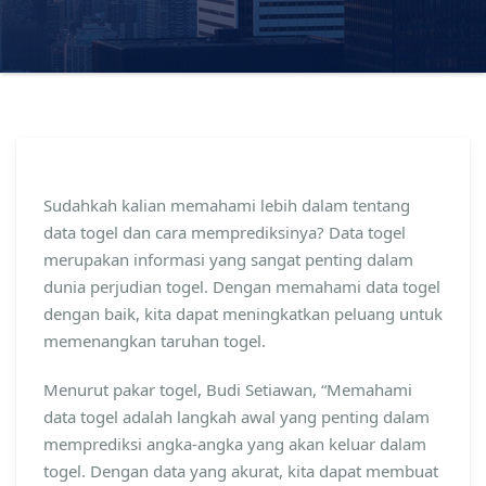
Sudahkah kalian memahami lebih dalam tentang
data togel dan cara memprediksinya? Data togel
merupakan informasi yang sangat penting dalam
dunia perjudian togel. Dengan memahami data togel
dengan baik, kita dapat meningkatkan peluang untuk
memenangkan taruhan togel.
Menurut pakar togel, Budi Setiawan, “Memahami
data togel adalah langkah awal yang penting dalam
memprediksi angka-angka yang akan keluar dalam
togel. Dengan data yang akurat, kita dapat membuat