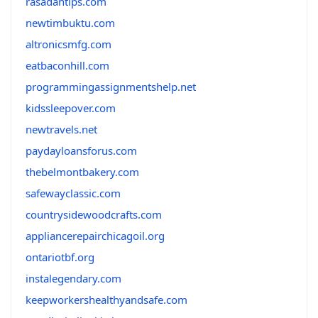
rasadantips.com
newtimbuktu.com
altronicsmfg.com
eatbaconhill.com
programmingassignmentshelp.net
kidssleepover.com
newtravels.net
paydayloansforus.com
thebelmontbakery.com
safewayclassic.com
countrysidewoodcrafts.com
appliancerepairchicagoil.org
ontariotbf.org
instalegendary.com
keepworkershealthyandsafe.com