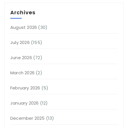
Archives
August 2026
(30)
July 2026
(155)
June 2026
(72)
March 2026
(2)
February 2026
(5)
January 2026
(12)
December 2025
(13)