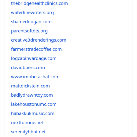
thebridgehealthclinics.com
waterlinewriters.org
shameddogan.com
parentsoftots.org
creative3drenderings.com
farmerstradecoffee.com
logcabinyardage.com
davidboers.com
www.imobetachat.com
mattdickstein.com
badlydrawntoy.com
lakehoustonumc.com
habakkukmusic.com
nexttonone.net
serenityhbot.net