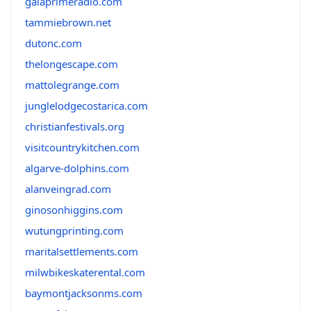
gaiaprimeradio.com
tammiebrown.net
dutonc.com
thelongescape.com
mattolegrange.com
junglelodgecostarica.com
christianfestivals.org
visitcountrykitchen.com
algarve-dolphins.com
alanveingrad.com
ginosonhiggins.com
wutungprinting.com
maritalsettlements.com
milwbikeskaterental.com
baymontjacksonms.com