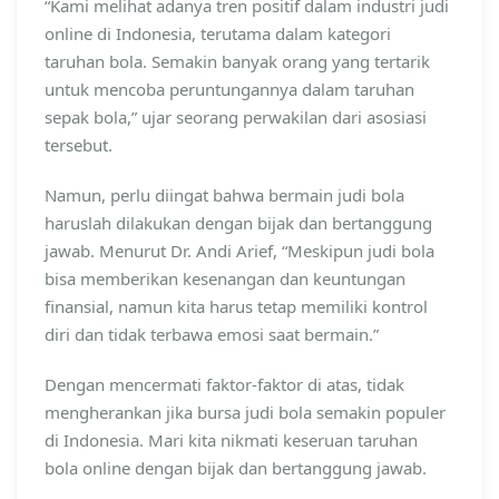
“Kami melihat adanya tren positif dalam industri judi
online di Indonesia, terutama dalam kategori
taruhan bola. Semakin banyak orang yang tertarik
untuk mencoba peruntungannya dalam taruhan
sepak bola,” ujar seorang perwakilan dari asosiasi
tersebut.
Namun, perlu diingat bahwa bermain judi bola
haruslah dilakukan dengan bijak dan bertanggung
jawab. Menurut Dr. Andi Arief, “Meskipun judi bola
bisa memberikan kesenangan dan keuntungan
finansial, namun kita harus tetap memiliki kontrol
diri dan tidak terbawa emosi saat bermain.”
Dengan mencermati faktor-faktor di atas, tidak
mengherankan jika bursa judi bola semakin populer
di Indonesia. Mari kita nikmati keseruan taruhan
bola online dengan bijak dan bertanggung jawab.