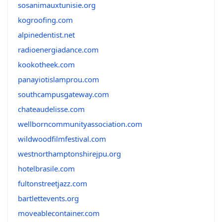
sosanimauxtunisie.org
kogroofing.com
alpinedentist.net
radioenergiadance.com
kookotheek.com
panayiotislamprou.com
southcampusgateway.com
chateaudelisse.com
wellborncommunityassociation.com
wildwoodfilmfestival.com
westnorthamptonshirejpu.org
hotelbrasile.com
fultonstreetjazz.com
bartlettevents.org
moveablecontainer.com