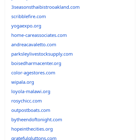
3seasonsthaibistrooakland.com
scribblefire.com
yogaexpo.org
home-careassociates.com
andreacavaletto.com
parksleylivestocksupply.com
boisedharmacenter.org
color-agestores.com
wipala.org
loyola-malawi.org
rosychicc.com
outpostboats.com
bytheendoftonight.com
hopeinthecities.org
gratefulgluttons.com