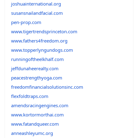
joshuainternational.org
susansnailandfacial.com
pen-prop.com
www.tigertrendsprinceton.com
www.fathers4freedom.org
www.topperlyngundogs.com
runningoftheelkhalf.com
jeffdunaheerealty.com
peacestrengthyoga.com
freedomfinancialsolutionsinc.com
flexfoldtraps.com
amendsracingengines.com
www.kortormorthai.com
www.fatandqueer.com
anneashleyumc.org