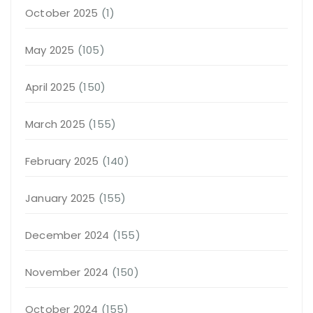
October 2025
(1)
May 2025
(105)
April 2025
(150)
March 2025
(155)
February 2025
(140)
January 2025
(155)
December 2024
(155)
November 2024
(150)
October 2024
(155)