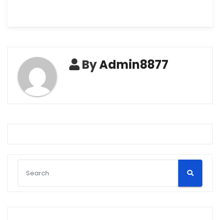
By
Admin8877