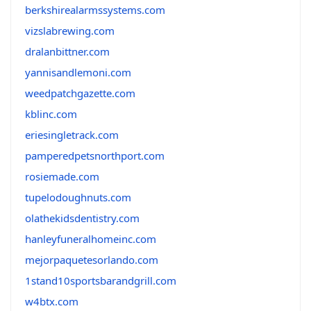
berkshirealarmssystems.com
vizslabrewing.com
dralanbittner.com
yannisandlemoni.com
weedpatchgazette.com
kblinc.com
eriesingletrack.com
pamperedpetsnorthport.com
rosiemade.com
tupelodoughnuts.com
olathekidsdentistry.com
hanleyfuneralhomeinc.com
mejorpaquetesorlando.com
1stand10sportsbarandgrill.com
w4btx.com