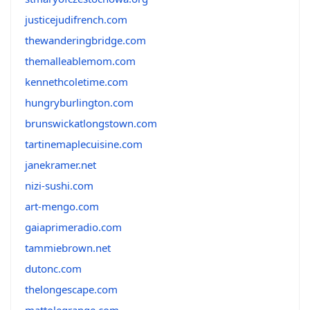
justicejudifrench.com
thewanderingbridge.com
themalleablemom.com
kennethcoletime.com
hungryburlington.com
brunswickatlongstown.com
tartinemaplecuisine.com
janekramer.net
nizi-sushi.com
art-mengo.com
gaiaprimeradio.com
tammiebrown.net
dutonc.com
thelongescape.com