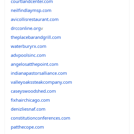
courtlandcenter.com
neilfindlaymsp.com
avicollisrestaurant.com
drcconline.org
v
theplacebarandgrill.com
waterburyrx.com
advpoolsinc.com
angelosatthepoint.com
indianapastorsalliance.com
valleyoakssteakcompany.com
caseyswoodshed.com
fixhairchicago.com
denizliesnaf.com
constitutionconferences.com
patthecope.com