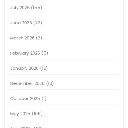
July 2026
(155)
June 2026
(72)
March 2026
(2)
February 2026
(5)
January 2026
(12)
December 2025
(13)
October 2025
(1)
May 2025
(105)