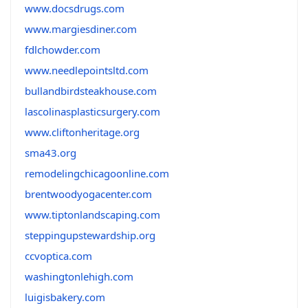
www.docsdrugs.com
www.margiesdiner.com
fdlchowder.com
www.needlepointsltd.com
bullandbirdsteakhouse.com
lascolinasplasticsurgery.com
www.cliftonheritage.org
sma43.org
remodelingchicagoonline.com
brentwoodyogacenter.com
www.tiptonlandscaping.com
steppingupstewardship.org
ccvoptica.com
washingtonlehigh.com
luigisbakery.com