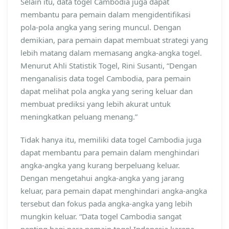
Selain itu, data togel Cambodia juga dapat
membantu para pemain dalam mengidentifikasi
pola-pola angka yang sering muncul. Dengan
demikian, para pemain dapat membuat strategi yang
lebih matang dalam memasang angka-angka togel.
Menurut Ahli Statistik Togel, Rini Susanti, “Dengan
menganalisis data togel Cambodia, para pemain
dapat melihat pola angka yang sering keluar dan
membuat prediksi yang lebih akurat untuk
meningkatkan peluang menang.”
Tidak hanya itu, memiliki data togel Cambodia juga
dapat membantu para pemain dalam menghindari
angka-angka yang kurang berpeluang keluar.
Dengan mengetahui angka-angka yang jarang
keluar, para pemain dapat menghindari angka-angka
tersebut dan fokus pada angka-angka yang lebih
mungkin keluar. “Data togel Cambodia sangat