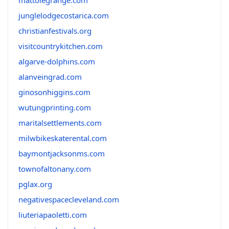
mattolegrange.com
junglelodgecostarica.com
christianfestivals.org
visitcountrykitchen.com
algarve-dolphins.com
alanveingrad.com
ginosonhiggins.com
wutungprinting.com
maritalsettlements.com
milwbikeskaterental.com
baymontjacksonms.com
townofaltonany.com
pglax.org
negativespacecleveland.com
liuteriapaoletti.com