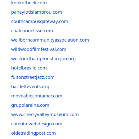
kookotheek.com
panayiotislamprou.com
southcampusgateway.com
chateaudelisse.com
wellborncommunityassociation.com
wildwoodfilmfestival.com
westnorthamptonshirejpu.org
hotelbrasile.com
fultonstreetjazz.com
bartlettevents.org
moveablecontainer.com
grupolareina.com
www.cherryvalleymuseum.com
cotentinwebdesign.com
oldetradingpost.com