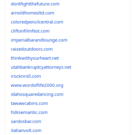
dontfightthefuture.com
arnoldhomesltd.com
coloredpencilcentral.com
cliftonfilmfest.com
imperialbarandlounge.com
raisedoutdoors.com
thinkwithyourheart.net
utahbankruptcyattorneys.net
irocknroll.com
www.wordoflife2000.org
idahosquaredancing.com
tawawcabins.com
folksemantic.com
sardosbar.com
italianvolt.com