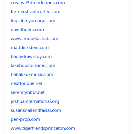
creative3drenderings.com
farmerstradecoffee.com
logcabinyardage.com
davidboers.com
www.imobetachat.com
mattdickstein.com
badlydrawntoy.com
lakehoustonumc.com
habakkukmusic.com
nexttonone.net
serenityhbot.net
joshuainternational.org
susansnailandfacial.com
pen-prop.com
www.tigertrendsprinceton.com