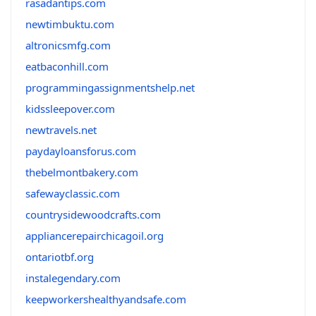
rasadantips.com
newtimbuktu.com
altronicsmfg.com
eatbaconhill.com
programmingassignmentshelp.net
kidssleepover.com
newtravels.net
paydayloansforus.com
thebelmontbakery.com
safewayclassic.com
countrysidewoodcrafts.com
appliancerepairchicagoil.org
ontariotbf.org
instalegendary.com
keepworkershealthyandsafe.com