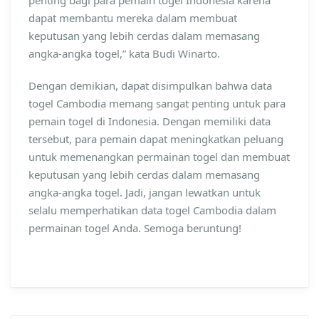
penting bagi para pemain togel Indonesia karena
dapat membantu mereka dalam membuat
keputusan yang lebih cerdas dalam memasang
angka-angka togel,” kata Budi Winarto.
Dengan demikian, dapat disimpulkan bahwa data
togel Cambodia memang sangat penting untuk para
pemain togel di Indonesia. Dengan memiliki data
tersebut, para pemain dapat meningkatkan peluang
untuk memenangkan permainan togel dan membuat
keputusan yang lebih cerdas dalam memasang
angka-angka togel. Jadi, jangan lewatkan untuk
selalu memperhatikan data togel Cambodia dalam
permainan togel Anda. Semoga beruntung!