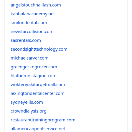
angelstouchnaillash.com
kabbalahacademy.net
smilondental.com
newstarcollision.com
sasrentals.com
secondsighttechnology.com
michaelsarver.com
greengeckogrocer.com
hlathome-staging.com
wokteriyakitargetmall.com
lexingtondentalcenter.com
sydneyellis.com
crowndialysis.org
restauranttrainingprogram.com
allamericanpoolservice.net