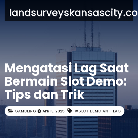
landsurveyskansascity.c
Mengatasi Lag Saat
Bermain Slot Demo:
Tips dan Trik
GAMBLING
APR 18, 2025
#SLOT DEMO ANTI LAG