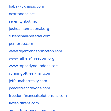
habakkukmusic.com
nexttonone.net
serenityhbot.net
joshuainternational.org
susansnailandfacial.com
pen-prop.com
www.tigertrendsprinceton.com
www.fathers4freedom.org
www.topperlyngundogs.com
runningoftheelkhalf.com
jeffdunaheerealty.com
peacestrengthyoga.com
freedomfinancialsolutionsinc.com
flexfoldtraps.com
amendsracingengines.com