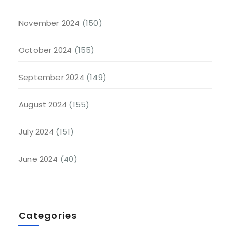
November 2024
(150)
October 2024
(155)
September 2024
(149)
August 2024
(155)
July 2024
(151)
June 2024
(40)
Categories