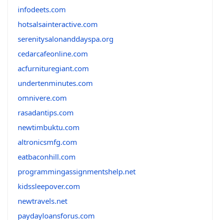
infodeets.com
hotsalsainteractive.com
serenitysalonanddayspa.org
cedarcafeonline.com
acfurnituregiant.com
undertenminutes.com
omnivere.com
rasadantips.com
newtimbuktu.com
altronicsmfg.com
eatbaconhill.com
programmingassignmentshelp.net
kidssleepover.com
newtravels.net
paydayloansforus.com