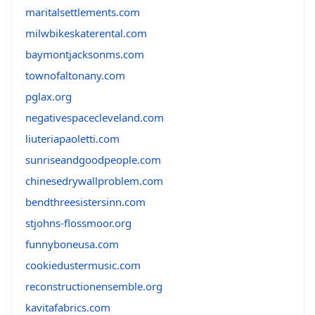
maritalsettlements.com
milwbikeskaterental.com
baymontjacksonms.com
townofaltonany.com
pglax.org
negativespacecleveland.com
liuteriapaoletti.com
sunriseandgoodpeople.com
chinesedrywallproblem.com
bendthreesistersinn.com
stjohns-flossmoor.org
funnyboneusa.com
cookiedustermusic.com
reconstructionensemble.org
kavitafabrics.com