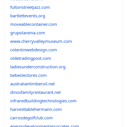
fultonstreetjazz.com
bartlettevents.org
moveablecontainer.com
grupolareina.com
www.cherryvalleymuseum.com
cotentinwebdesign.com
oldetradingpost.com
ladiesunderconstruction.org
bebeslectores.com
australiantimberoil.net
dinosfamilyrestaurant.net
infraredbuildingtechnologies.com
harvesttablehermann.com
carrosdegolfclub.com
energydevelopmentassociates.com