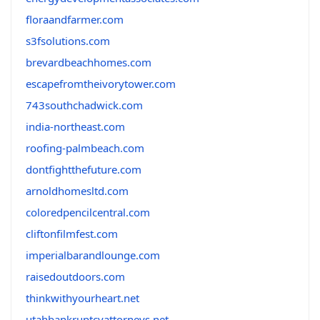
floraandfarmer.com
s3fsolutions.com
brevardbeachhomes.com
escapefromtheivorytower.com
743southchadwick.com
india-northeast.com
roofing-palmbeach.com
dontfightthefuture.com
arnoldhomesltd.com
coloredpencilcentral.com
cliftonfilmfest.com
imperialbarandlounge.com
raisedoutdoors.com
thinkwithyourheart.net
utahbankruptcyattorneys.net