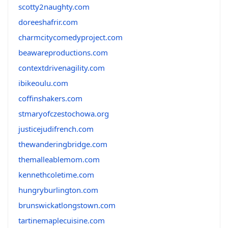
scotty2naughty.com
doreeshafrir.com
charmcitycomedyproject.com
beawareproductions.com
contextdrivenagility.com
ibikeoulu.com
coffinshakers.com
stmaryofczestochowa.org
justicejudifrench.com
thewanderingbridge.com
themalleablemom.com
kennethcoletime.com
hungryburlington.com
brunswickatlongstown.com
tartinemaplecuisine.com