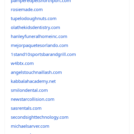
pamperedpetsnorthport.com
rosiemade.com
tupelodoughnuts.com
olathekidsdentistry.com
hanleyfuneralhomeinc.com
mejorpaquetesorlando.com
1stand10sportsbarandgrill.com
w4btx.com
angelstouchnaillash.com
kabbalahacademy.net
smilondental.com
newstarcollision.com
sasrentals.com
secondsighttechnology.com
michaelsarver.com