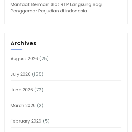
Manfaat Bermain Slot RTP Langsung Bagi
Penggemar Perjudian di Indonesia
Archives
August 2026
(25)
July 2026
(155)
June 2026
(72)
March 2026
(2)
February 2026
(5)