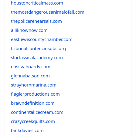
houstoncriticalmass.com
themostdangerousanimalofall.com
thepolicerehearsals.com
alliknownow.com
eastlewiscountychamber.com
tribunalcontenciosobc.org
sloclassicalacademy.com
dasilvaboards.com
glennabatson.com
strayhornmarina.com
flaglerproductions.com
brawndefinition.com
continentalicecream.com
crazycreekquilts.com
binkdavies.com