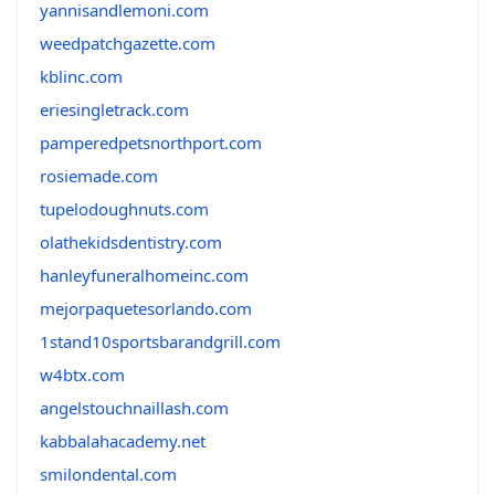
yannisandlemoni.com
weedpatchgazette.com
kblinc.com
eriesingletrack.com
pamperedpetsnorthport.com
rosiemade.com
tupelodoughnuts.com
olathekidsdentistry.com
hanleyfuneralhomeinc.com
mejorpaquetesorlando.com
1stand10sportsbarandgrill.com
w4btx.com
angelstouchnaillash.com
kabbalahacademy.net
smilondental.com