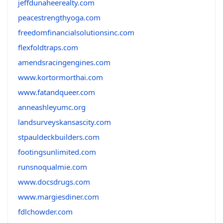
jeffdunaheerealty.com
peacestrengthyoga.com
freedomfinancialsolutionsinc.com
flexfoldtraps.com
amendsracingengines.com
www.kortormorthai.com
www.fatandqueer.com
anneashleyumc.org
landsurveyskansascity.com
stpauldeckbuilders.com
footingsunlimited.com
runsnoqualmie.com
www.docsdrugs.com
www.margiesdiner.com
fdlchowder.com