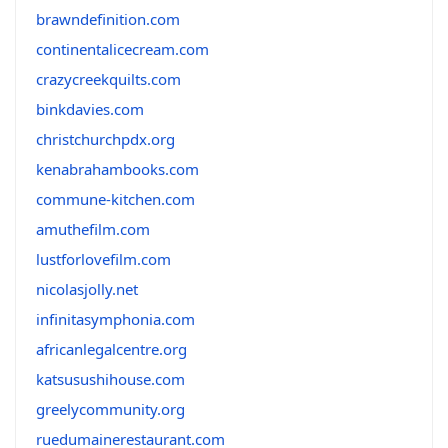
brawndefinition.com
continentalicecream.com
crazycreekquilts.com
binkdavies.com
christchurchpdx.org
kenabrahambooks.com
commune-kitchen.com
amuthefilm.com
lustforlovefilm.com
nicolasjolly.net
infinitasymphonia.com
africanlegalcentre.org
katsusushihouse.com
greelycommunity.org
ruedumainerestaurant.com