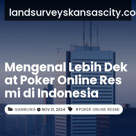
landsurveyskansascity.c
Mengenal Lebih Dek
at Poker Online Res
mi di Indonesia
GAMBLING
NOV 21, 2024
#POKER ONLINE RESMI