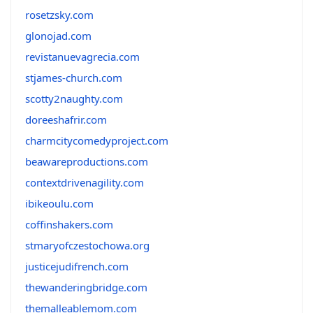
rosetzsky.com
glonojad.com
revistanuevagrecia.com
stjames-church.com
scotty2naughty.com
doreeshafrir.com
charmcitycomedyproject.com
beawareproductions.com
contextdrivenagility.com
ibikeoulu.com
coffinshakers.com
stmaryofczestochowa.org
justicejudifrench.com
thewanderingbridge.com
themalleablemom.com