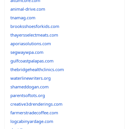
altumcore.com
animal-drive.com
tnamag.com
brooksshoesforkids.com
thayersselectmeats.com
aporiasolutions.com
segwaywpa.com
gulfcoastpalapas.com
thebridgehealthclinics.com
waterlinewriters.org
shameddogan.com
parentsoftots.org
creative3drenderings.com
farmerstradecoffee.com
logcabinyardage.com