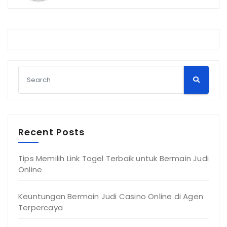
Recent Posts
Tips Memilih Link Togel Terbaik untuk Bermain Judi
Online
Keuntungan Bermain Judi Casino Online di Agen
Terpercaya