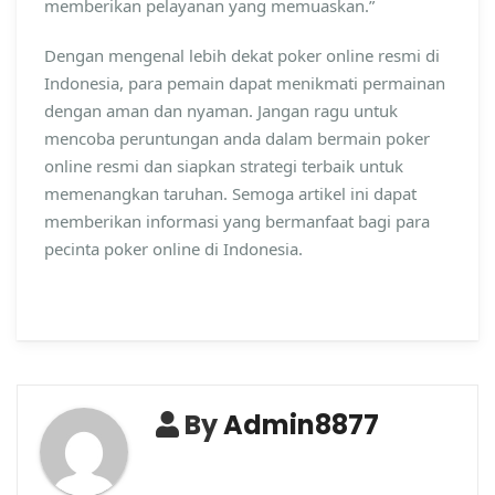
memberikan pelayanan yang memuaskan.”
Dengan mengenal lebih dekat poker online resmi di
Indonesia, para pemain dapat menikmati permainan
dengan aman dan nyaman. Jangan ragu untuk
mencoba peruntungan anda dalam bermain poker
online resmi dan siapkan strategi terbaik untuk
memenangkan taruhan. Semoga artikel ini dapat
memberikan informasi yang bermanfaat bagi para
pecinta poker online di Indonesia.
By
Admin8877