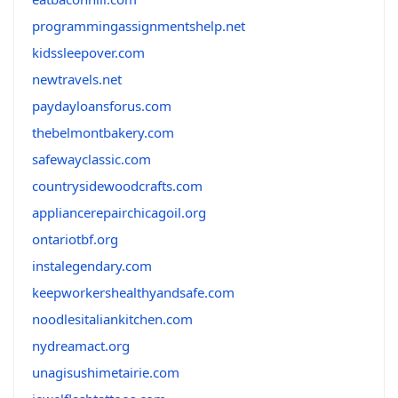
programmingassignmentshelp.net
kidssleepover.com
newtravels.net
paydayloansforus.com
thebelmontbakery.com
safewayclassic.com
countrysidewoodcrafts.com
appliancerepairchicagoil.org
ontariotbf.org
instalegendary.com
keepworkershealthyandsafe.com
noodlesitaliankitchen.com
nydreamact.org
unagisushimetairie.com