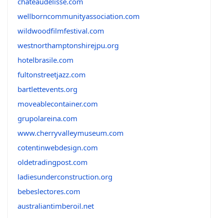
chateaudelisse.com
wellborncommunityassociation.com
wildwoodfilmfestival.com
westnorthamptonshirejpu.org
hotelbrasile.com
fultonstreetjazz.com
bartlettevents.org
moveablecontainer.com
grupolareina.com
www.cherryvalleymuseum.com
cotentinwebdesign.com
oldetradingpost.com
ladiesunderconstruction.org
bebeslectores.com
australiantimberoil.net