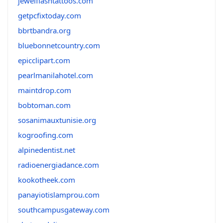
jewelflashtattoos.com
getpcfixtoday.com
bbrtbandra.org
bluebonnetcountry.com
epicclipart.com
pearlmanilahotel.com
maintdrop.com
bobtoman.com
sosanimauxtunisie.org
kogroofing.com
alpinedentist.net
radioenergiadance.com
kookotheek.com
panayiotislamprou.com
southcampusgateway.com