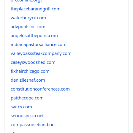
theplacebarandgrill.com
waterburyrx.com
advpoolsinc.com
angelosatthepoint.com
indianapastorsalliance.com
valleyoakssteakcompany.com
caseyswoodshed.com
fixhairchicago.com
denizliesnaf.com
constitutionconferences.com
patthecope.com
svitcs.com
seriouspizza.net
compassroseband.net