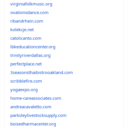
virginiafolkmusic.org
ovationsdance.com
ribandrhein.com
kolekcje.net
catolicanto.com
lbkeducationcenter.org
trinityriverdallas.org
perfectplace.net
3seasonsthaibistrooakland.com
scribblefire.com
yogaexpo.org
home-careassociates.com
andreacavaletto.com
parksleylivestocksupply.com
boisedharmacenter.org