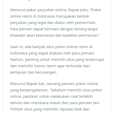
Menurut pakar perjudian online, Bapak Joko, “Poker
online resmi di Indonesia merupakan bentuk
perjudian yang legal dan diatur oleh pemerintah.
Para pemain dapat bermain dengan tenang tanpa
khawatir akan keamanan dan keadilan permainan.”
Saat ini, ada banyak situs poker online resmi di
Indonesia yang dapat diakses oleh para pemain.
Namun, penting untuk memilih situs yang terpercaya
dan memiliki lisensi resmi agar terhindar dari
penipuan dan kecurangan.
Menurut Bapak Adi, seorang pemain poker online
yang berpengalaman, “Sebelum memilih situs poker
online, pastikan untuk melakukan riset terlebih
dahulu dan membaca ulasan dari para pemain lain.
Pilihlah situs yang memiliki reputasi baik dan