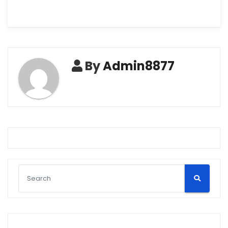
By
Admin8877