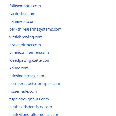
folksemantic.com
sardosbar.com
italianvolt.com
berkshirealarmssystems.com
vizslabrewing.com
dralanbittner.com
yannisandlemoni.com
weedpatchgazette.com
kblinc.com
eriesingletrack.com
pamperedpetsnorthport.com
rosiemade.com
tupelodoughnuts.com
olathekidsdentistry.com
hanleyfuneralhomeinc.com