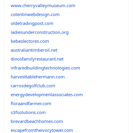
www.cherryvalleymuseum.com
cotentinwebdesign.com
oldetradingpost.com
ladiesunderconstruction.org
bebeslectores.com
australiantimberoil.net
dinosfamilyrestaurant.net
infraredbuildingtechnologies.com
harvesttablehermann.com
carrosdegolfclub.com
energydevelopmentassociates.com
floraandfarmer.com
s3fsolutions.com
brevardbeachhomes.com
escapefromtheivorytower.com