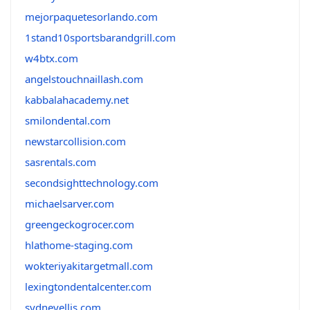
mejorpaquetesorlando.com
1stand10sportsbarandgrill.com
w4btx.com
angelstouchnaillash.com
kabbalahacademy.net
smilondental.com
newstarcollision.com
sasrentals.com
secondsighttechnology.com
michaelsarver.com
greengeckogrocer.com
hlathome-staging.com
wokteriyakitargetmall.com
lexingtondentalcenter.com
sydneyellis.com