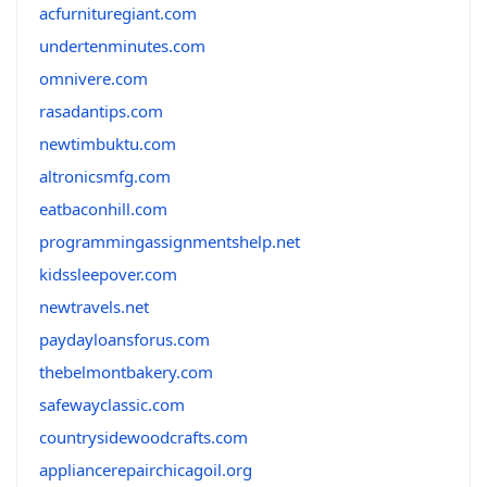
acfurnituregiant.com
undertenminutes.com
omnivere.com
rasadantips.com
newtimbuktu.com
altronicsmfg.com
eatbaconhill.com
programmingassignmentshelp.net
kidssleepover.com
newtravels.net
paydayloansforus.com
thebelmontbakery.com
safewayclassic.com
countrysidewoodcrafts.com
appliancerepairchicagoil.org