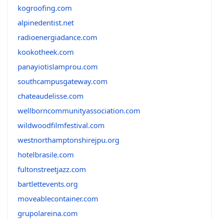
kogroofing.com
alpinedentist.net
radioenergiadance.com
kookotheek.com
panayiotislamprou.com
southcampusgateway.com
chateaudelisse.com
wellborncommunityassociation.com
wildwoodfilmfestival.com
westnorthamptonshirejpu.org
hotelbrasile.com
fultonstreetjazz.com
bartlettevents.org
moveablecontainer.com
grupolareina.com