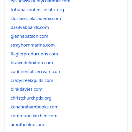
eastlewiscountychamber.com
tribunalcontenciosobc.org
sloclassicalacademy.com
dasilvaboards.com
glennabatson.com
strayhornmarina.com
flaglerproductions.com
brawndefinition.com
continentalicecream.com
crazycreekquilts.com
binkdavies.com
christchurchpdx.org
kenabrahambooks.com
commune-kitchen.com
amuthefilm.com