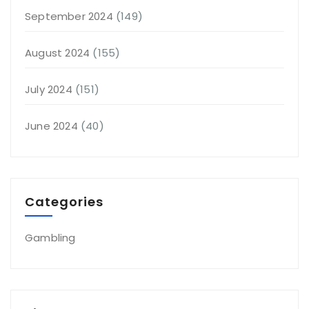
September 2024
(149)
August 2024
(155)
July 2024
(151)
June 2024
(40)
Categories
Gambling