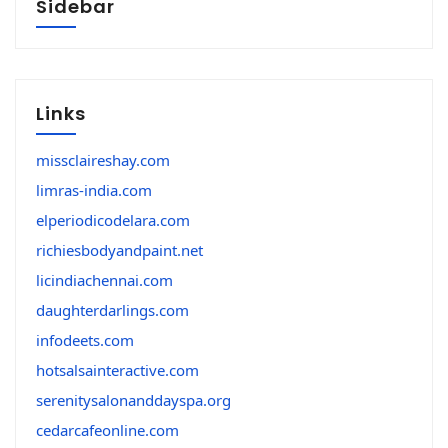
Sidebar
Links
missclaireshay.com
limras-india.com
elperiodicodelara.com
richiesbodyandpaint.net
licindiachennai.com
daughterdarlings.com
infodeets.com
hotsalsainteractive.com
serenitysalonanddayspa.org
cedarcafeonline.com