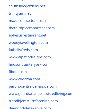
southsidegardens.net
trinityum.net
mazzicontractors.com
thethirdplacesportsbar.com
ephesusrestaurant.net
woodyswellington.com
fatbellyfreds.com
www.elpatiodesigns.com
hudsonquarteryork.com
fibota.com
www.cdgerba.com
parunocentraldemusica.com
www.guardianangelassistedliving.com
trondhjemsturnforening.com
diamondplazakenya.com