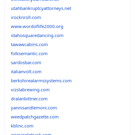
utahbankruptcyattorneys.net
irocknroll.com
www.wordoflife2000.org
idahosquaredancing.com
tawawcabins.com
folksemantic.com
sardosbar.com
italianvolt.com
berkshirealarmssystems.com
vizslabrewing.com
dralanbittner.com
yannisandlemoni.com
weedpatchgazette.com
kblinc.com
eriesingletrack.com