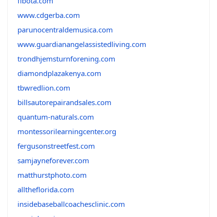
fibota.com
www.cdgerba.com
parunocentraldemusica.com
www.guardianangelassistedliving.com
trondhjemsturnforening.com
diamondplazakenya.com
tbwredlion.com
billsautorepairandsales.com
quantum-naturals.com
montessorilearningcenter.org
fergusonstreetfest.com
samjayneforever.com
matthurstphoto.com
alltheflorida.com
insidebaseballcoachesclinic.com