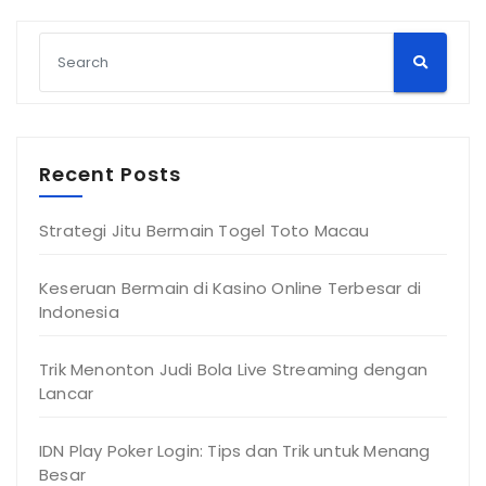
Recent Posts
Strategi Jitu Bermain Togel Toto Macau
Keseruan Bermain di Kasino Online Terbesar di
Indonesia
Trik Menonton Judi Bola Live Streaming dengan
Lancar
IDN Play Poker Login: Tips dan Trik untuk Menang
Besar