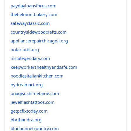
paydayloansforus.com
thebelmontbakery.com
safewayclassic.com
countrysidewoodcrafts.com
appliancerepairchicagoil.org
ontariotbf.org
instalegendary.com
keepworkershealthyandsafe.com
noodlesitaliankitchen.com
nydreamact.org
unagisushimetairie.com
jewelflashtattoos.com
getpcfixtoday.com
bbrtbandra.org
bluebonnetcountry.com