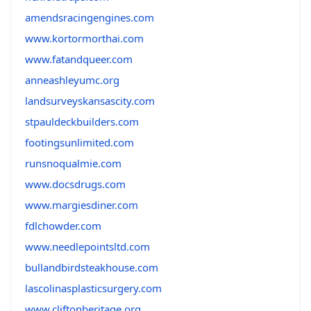
amendsracingengines.com
www.kortormorthai.com
www.fatandqueer.com
anneashleyumc.org
landsurveyskansascity.com
stpauldeckbuilders.com
footingsunlimited.com
runsnoqualmie.com
www.docsdrugs.com
www.margiesdiner.com
fdlchowder.com
www.needlepointsltd.com
bullandbirdsteakhouse.com
lascolinasplasticsurgery.com
www.cliftonheritage.org