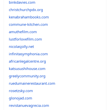
binkdavies.com
christchurchpdx.org
kenabrahambooks.com
commune-kitchen.com
amuthefilm.com
lustforlovefilm.com
nicolasjolly.net
infinitasymphonia.com
africanlegalcentre.org
katsusushihouse.com
greelycommunity.org
ruedumainerestaurant.com
rosetzsky.com
glonojad.com
revistanuevagrecia.com