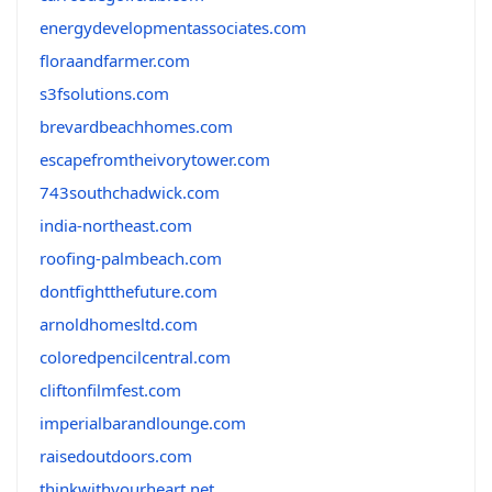
energydevelopmentassociates.com
floraandfarmer.com
s3fsolutions.com
brevardbeachhomes.com
escapefromtheivorytower.com
743southchadwick.com
india-northeast.com
roofing-palmbeach.com
dontfightthefuture.com
arnoldhomesltd.com
coloredpencilcentral.com
cliftonfilmfest.com
imperialbarandlounge.com
raisedoutdoors.com
thinkwithyourheart.net