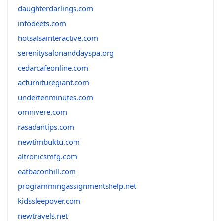
daughterdarlings.com
infodeets.com
hotsalsainteractive.com
serenitysalonanddayspa.org
cedarcafeonline.com
acfurnituregiant.com
undertenminutes.com
omnivere.com
rasadantips.com
newtimbuktu.com
altronicsmfg.com
eatbaconhill.com
programmingassignmentshelp.net
kidssleepover.com
newtravels.net