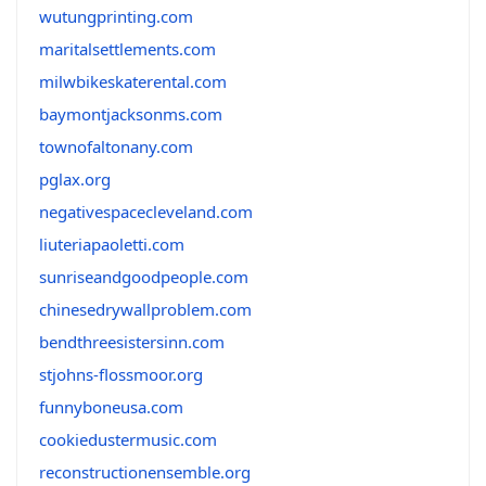
wutungprinting.com
maritalsettlements.com
milwbikeskaterental.com
baymontjacksonms.com
townofaltonany.com
pglax.org
negativespacecleveland.com
liuteriapaoletti.com
sunriseandgoodpeople.com
chinesedrywallproblem.com
bendthreesistersinn.com
stjohns-flossmoor.org
funnyboneusa.com
cookiedustermusic.com
reconstructionensemble.org