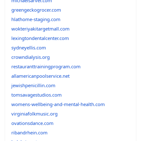
michaelsarver.com
greengeckogrocer.com
hlathome-staging.com
wokteriyakitargetmall.com
lexingtondentalcenter.com
sydneyellis.com
crowndialysis.org
restauranttrainingprogram.com
allamericanpoolservice.net
jewishpenicillin.com
tomsavagestudios.com
womens-wellbeing-and-mental-health.com
virginiafolkmusic.org
ovationsdance.com
ribandrhein.com