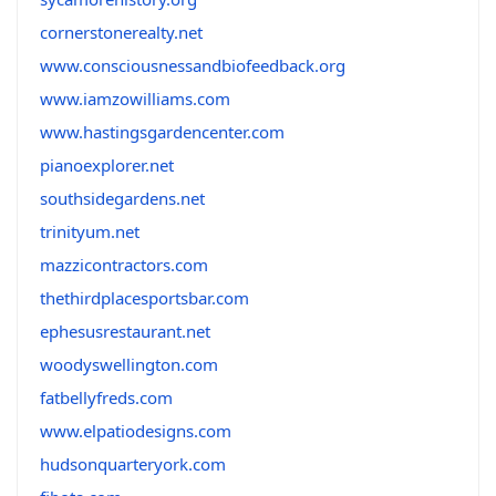
cornerstonerealty.net
www.consciousnessandbiofeedback.org
www.iamzowilliams.com
www.hastingsgardencenter.com
pianoexplorer.net
southsidegardens.net
trinityum.net
mazzicontractors.com
thethirdplacesportsbar.com
ephesusrestaurant.net
woodyswellington.com
fatbellyfreds.com
www.elpatiodesigns.com
hudsonquarteryork.com