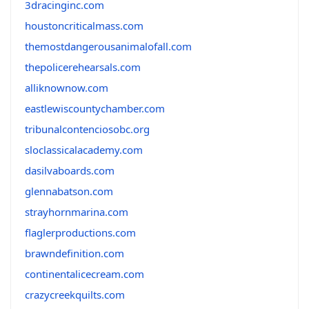
3dracinginc.com
houstoncriticalmass.com
themostdangerousanimalofall.com
thepolicerehearsals.com
alliknownow.com
eastlewiscountychamber.com
tribunalcontenciosobc.org
sloclassicalacademy.com
dasilvaboards.com
glennabatson.com
strayhornmarina.com
flaglerproductions.com
brawndefinition.com
continentalicecream.com
crazycreekquilts.com