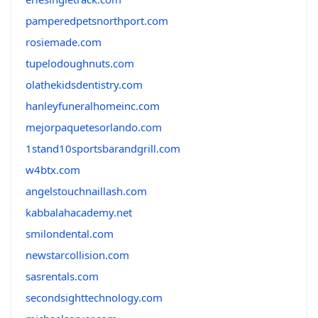
pamperedpetsnorthport.com
rosiemade.com
tupelodoughnuts.com
olathekidsdentistry.com
hanleyfuneralhomeinc.com
mejorpaquetesorlando.com
1stand10sportsbarandgrill.com
w4btx.com
angelstouchnaillash.com
kabbalahacademy.net
smilondental.com
newstarcollision.com
sasrentals.com
secondsighttechnology.com