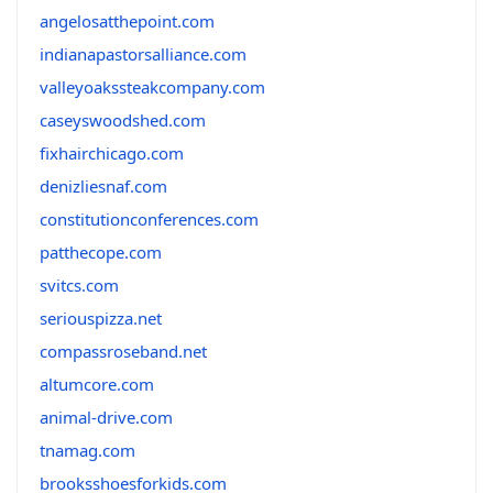
angelosatthepoint.com
indianapastorsalliance.com
valleyoakssteakcompany.com
caseyswoodshed.com
fixhairchicago.com
denizliesnaf.com
constitutionconferences.com
patthecope.com
svitcs.com
seriouspizza.net
compassroseband.net
altumcore.com
animal-drive.com
tnamag.com
brooksshoesforkids.com