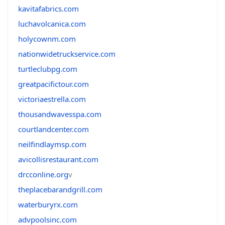
kavitafabrics.com
luchavolcanica.com
holycownm.com
nationwidetruckservice.com
turtleclubpg.com
greatpacifictour.com
victoriaestrella.com
thousandwavesspa.com
courtlandcenter.com
neilfindlaymsp.com
avicollisrestaurant.com
drcconline.org
v
theplacebarandgrill.com
waterburyrx.com
advpoolsinc.com