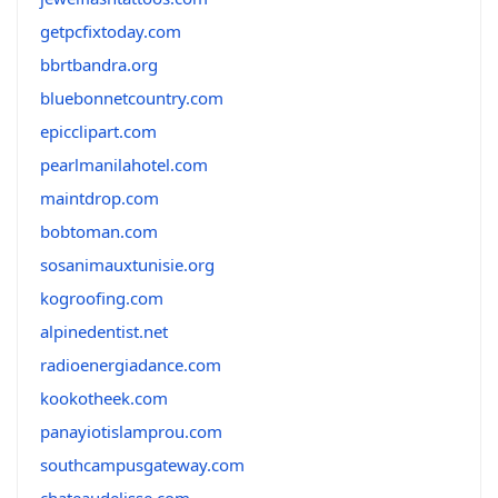
getpcfixtoday.com
bbrtbandra.org
bluebonnetcountry.com
epicclipart.com
pearlmanilahotel.com
maintdrop.com
bobtoman.com
sosanimauxtunisie.org
kogroofing.com
alpinedentist.net
radioenergiadance.com
kookotheek.com
panayiotislamprou.com
southcampusgateway.com