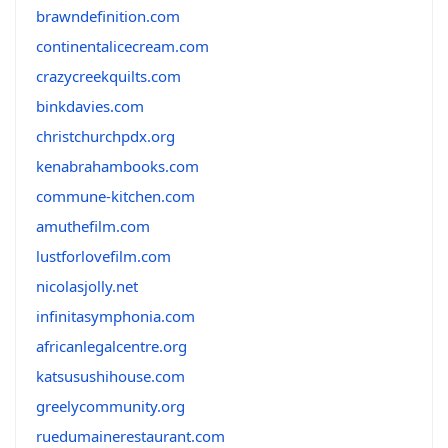
brawndefinition.com
continentalicecream.com
crazycreekquilts.com
binkdavies.com
christchurchpdx.org
kenabrahambooks.com
commune-kitchen.com
amuthefilm.com
lustforlovefilm.com
nicolasjolly.net
infinitasymphonia.com
africanlegalcentre.org
katsusushihouse.com
greelycommunity.org
ruedumainerestaurant.com