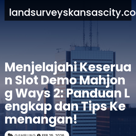
landsurveyskansascity.c
Menjelajahi Keserua
n Slot Demo Mahjon
g Ways 2: Panduan L
engkap dan Tips Ke
menangan!
GAMBLING
FEB 25, 2026