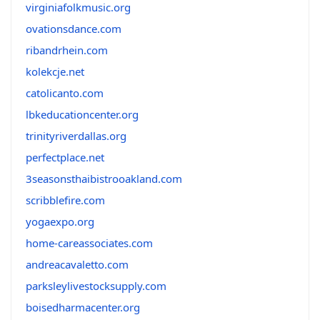
virginiafolkmusic.org
ovationsdance.com
ribandrhein.com
kolekcje.net
catolicanto.com
lbkeducationcenter.org
trinityriverdallas.org
perfectplace.net
3seasonsthaibistrooakland.com
scribblefire.com
yogaexpo.org
home-careassociates.com
andreacavaletto.com
parksleylivestocksupply.com
boisedharmacenter.org