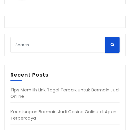
Recent Posts
Tips Memilih Link Togel Terbaik untuk Bermain Judi
Online
Keuntungan Bermain Judi Casino Online di Agen
Terpercaya