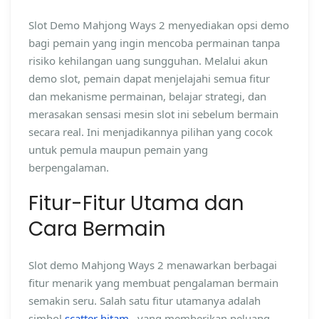
Slot Demo Mahjong Ways 2 menyediakan opsi demo
bagi pemain yang ingin mencoba permainan tanpa
risiko kehilangan uang sungguhan. Melalui akun
demo slot, pemain dapat menjelajahi semua fitur
dan mekanisme permainan, belajar strategi, dan
merasakan sensasi mesin slot ini sebelum bermain
secara real. Ini menjadikannya pilihan yang cocok
untuk pemula maupun pemain yang
berpengalaman.
Fitur-Fitur Utama dan
Cara Bermain
Slot demo Mahjong Ways 2 menawarkan berbagai
fitur menarik yang membuat pengalaman bermain
semakin seru. Salah satu fitur utamanya adalah
simbol
scatter hitam
, yang memberikan peluang