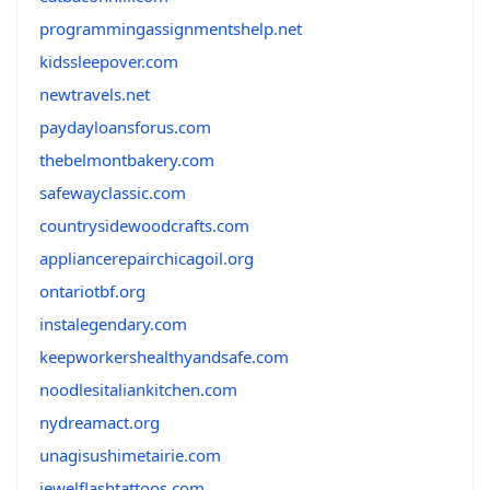
programmingassignmentshelp.net
kidssleepover.com
newtravels.net
paydayloansforus.com
thebelmontbakery.com
safewayclassic.com
countrysidewoodcrafts.com
appliancerepairchicagoil.org
ontariotbf.org
instalegendary.com
keepworkershealthyandsafe.com
noodlesitaliankitchen.com
nydreamact.org
unagisushimetairie.com
jewelflashtattoos.com