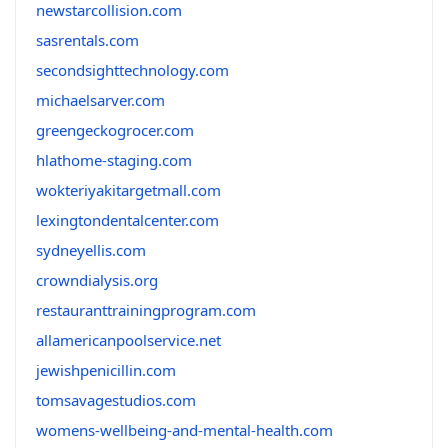
newstarcollision.com
sasrentals.com
secondsighttechnology.com
michaelsarver.com
greengeckogrocer.com
hlathome-staging.com
wokteriyakitargetmall.com
lexingtondentalcenter.com
sydneyellis.com
crowndialysis.org
restauranttrainingprogram.com
allamericanpoolservice.net
jewishpenicillin.com
tomsavagestudios.com
womens-wellbeing-and-mental-health.com