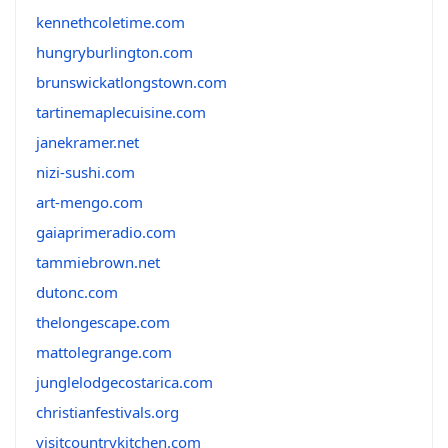
kennethcoletime.com
hungryburlington.com
brunswickatlongstown.com
tartinemaplecuisine.com
janekramer.net
nizi-sushi.com
art-mengo.com
gaiaprimeradio.com
tammiebrown.net
dutonc.com
thelongescape.com
mattolegrange.com
junglelodgecostarica.com
christianfestivals.org
visitcountrykitchen.com