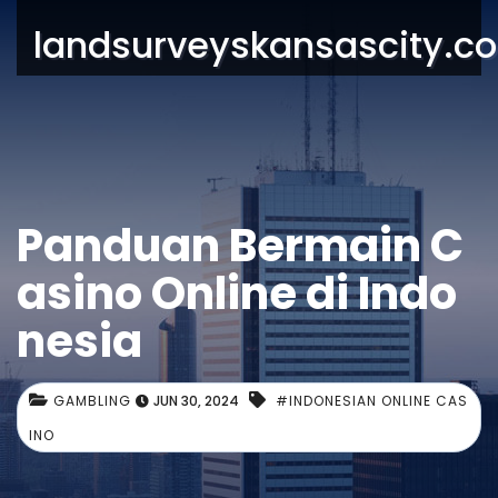
landsurveyskansascity.c
Panduan Bermain C
asino Online di Indo
nesia
GAMBLING
JUN 30, 2024
#INDONESIAN ONLINE CAS
INO