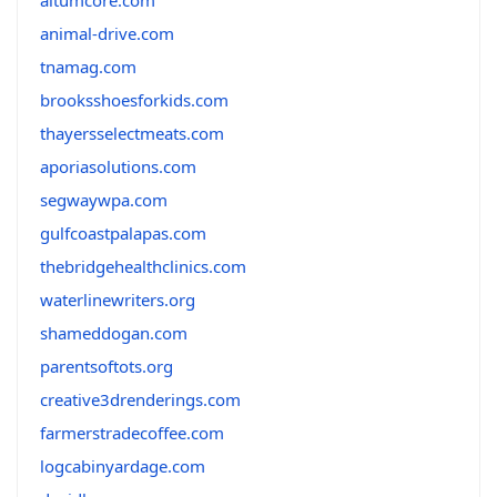
altumcore.com
animal-drive.com
tnamag.com
brooksshoesforkids.com
thayersselectmeats.com
aporiasolutions.com
segwaywpa.com
gulfcoastpalapas.com
thebridgehealthclinics.com
waterlinewriters.org
shameddogan.com
parentsoftots.org
creative3drenderings.com
farmerstradecoffee.com
logcabinyardage.com