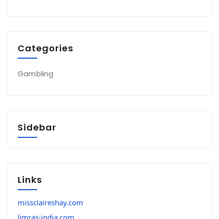
Categories
Gambling
Sidebar
Links
missclaireshay.com
limras-india.com