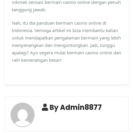
nikmati sensasi bermain casino online dengan penuh
tanggung jawab.
Nah, itu dia panduan bermain casino online di
Indonesia. Semoga artikel ini bisa membantu kalian
untuk mendapatkan pengalaman bermain yang lebih
menyenangkan dan menguntungkan. Jadi, tunggu
apalagi? Ayo segera mulai bermain casino online dan
raih kemenangan besar!
By
Admin8877