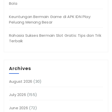
Bola
Keuntungan Bermain Game di APK IDN Play:
Peluang Menang Besar
Rahasia Sukses Bermain Slot Gratis: Tips dan Trik
Terbaik
Archives
August 2026
(30)
July 2026
(155)
June 2026
(72)