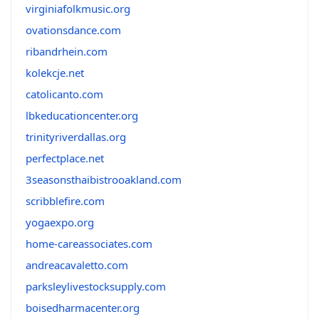
virginiafolkmusic.org
ovationsdance.com
ribandrhein.com
kolekcje.net
catolicanto.com
lbkeducationcenter.org
trinityriverdallas.org
perfectplace.net
3seasonsthaibistrooakland.com
scribblefire.com
yogaexpo.org
home-careassociates.com
andreacavaletto.com
parksleylivestocksupply.com
boisedharmacenter.org