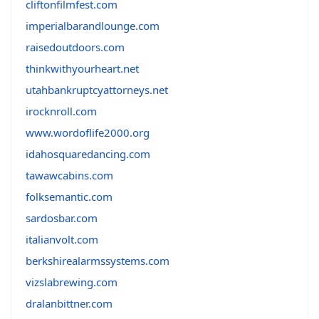
cliftonfilmfest.com
imperialbarandlounge.com
raisedoutdoors.com
thinkwithyourheart.net
utahbankruptcyattorneys.net
irocknroll.com
www.wordoflife2000.org
idahosquaredancing.com
tawawcabins.com
folksemantic.com
sardosbar.com
italianvolt.com
berkshirealarmssystems.com
vizslabrewing.com
dralanbittner.com