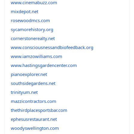
www.cinemabuzz.com
mixdepot.net
rosewoodmcs.com
sycamorehistory.org
cornerstonerealty.net
www.consciousnessandbiofeedback.org
www.iamzowilliams.com
www.hastingsgardencenter.com
pianoexplorer.net
southsidegardens.net
trinityum.net
mazzicontractors.com
thethirdplacesportsbar.com
ephesusrestaurant.net
woodyswellington.com