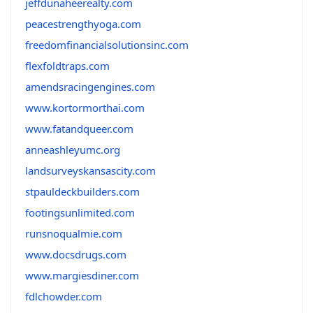
jeffdunaheerealty.com
peacestrengthyoga.com
freedomfinancialsolutionsinc.com
flexfoldtraps.com
amendsracingengines.com
www.kortormorthai.com
www.fatandqueer.com
anneashleyumc.org
landsurveyskansascity.com
stpauldeckbuilders.com
footingsunlimited.com
runsnoqualmie.com
www.docsdrugs.com
www.margiesdiner.com
fdlchowder.com