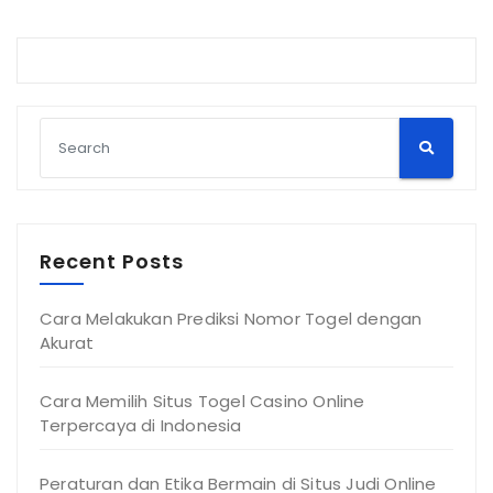
Recent Posts
Cara Melakukan Prediksi Nomor Togel dengan
Akurat
Cara Memilih Situs Togel Casino Online
Terpercaya di Indonesia
Peraturan dan Etika Bermain di Situs Judi Online