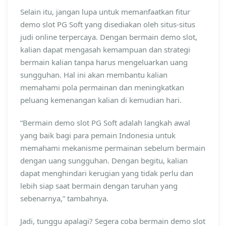
Selain itu, jangan lupa untuk memanfaatkan fitur
demo slot PG Soft yang disediakan oleh situs-situs
judi online terpercaya. Dengan bermain demo slot,
kalian dapat mengasah kemampuan dan strategi
bermain kalian tanpa harus mengeluarkan uang
sungguhan. Hal ini akan membantu kalian
memahami pola permainan dan meningkatkan
peluang kemenangan kalian di kemudian hari.
“Bermain demo slot PG Soft adalah langkah awal
yang baik bagi para pemain Indonesia untuk
memahami mekanisme permainan sebelum bermain
dengan uang sungguhan. Dengan begitu, kalian
dapat menghindari kerugian yang tidak perlu dan
lebih siap saat bermain dengan taruhan yang
sebenarnya,” tambahnya.
Jadi, tunggu apalagi? Segera coba bermain demo slot