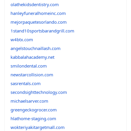
olathekidsdentistry.com
hanleyfuneralhomeinc.com
mejorpaquetesorlando.com
1stand10sportsbarandgrill.com
w4btx.com
angelstouchnaillash.com
kabbalahacademy.net
smilondental.com
newstarcollision.com
sasrentals.com
secondsighttechnology.com
michaelsarver.com
greengeckogrocer.com
hlathome-staging.com
wokteriyakitargetmall.com