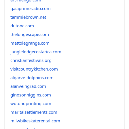
gaiaprimeradio.com
tammiebrown.net
dutonc.com
thelongescape.com
mattolegrange.com
junglelodgecostarica.com
christianfestivals.org
visitcountrykitchen.com
algarve-dolphins.com
alanveingrad.com
ginosonhiggins.com
wutungprinting.com
maritalsettlements.com
milwbikeskaterental.com