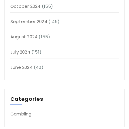
October 2024
(155)
September 2024
(149)
August 2024
(155)
July 2024
(151)
June 2024
(40)
Categories
Gambling