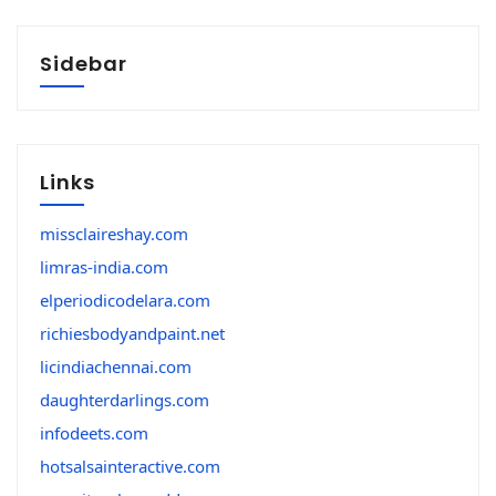
Sidebar
Links
missclaireshay.com
limras-india.com
elperiodicodelara.com
richiesbodyandpaint.net
licindiachennai.com
daughterdarlings.com
infodeets.com
hotsalsainteractive.com