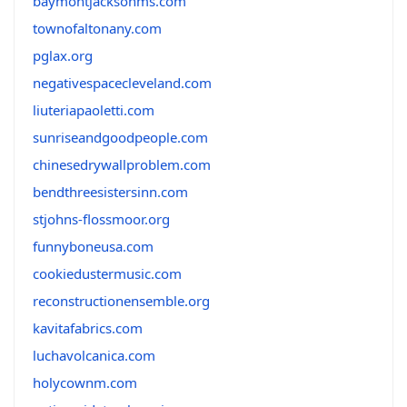
baymontjacksonms.com
townofaltonany.com
pglax.org
negativespacecleveland.com
liuteriapaoletti.com
sunriseandgoodpeople.com
chinesedrywallproblem.com
bendthreesistersinn.com
stjohns-flossmoor.org
funnyboneusa.com
cookiedustermusic.com
reconstructionensemble.org
kavitafabrics.com
luchavolcanica.com
holycownm.com