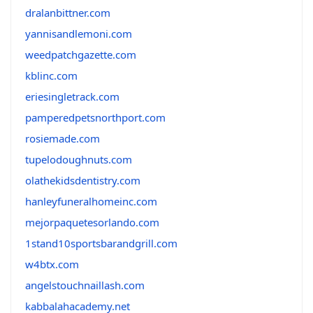
dralanbittner.com
yannisandlemoni.com
weedpatchgazette.com
kblinc.com
eriesingletrack.com
pamperedpetsnorthport.com
rosiemade.com
tupelodoughnuts.com
olathekidsdentistry.com
hanleyfuneralhomeinc.com
mejorpaquetesorlando.com
1stand10sportsbarandgrill.com
w4btx.com
angelstouchnaillash.com
kabbalahacademy.net