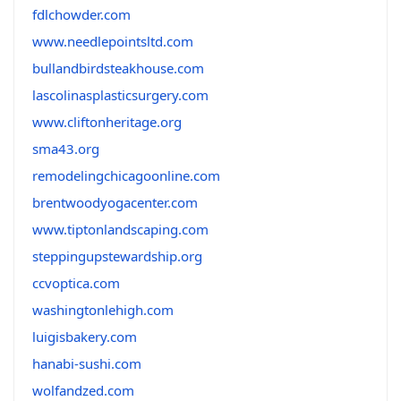
fdlchowder.com
www.needlepointsltd.com
bullandbirdsteakhouse.com
lascolinasplasticsurgery.com
www.cliftonheritage.org
sma43.org
remodelingchicagoonline.com
brentwoodyogacenter.com
www.tiptonlandscaping.com
steppingupstewardship.org
ccvoptica.com
washingtonlehigh.com
luigisbakery.com
hanabi-sushi.com
wolfandzed.com