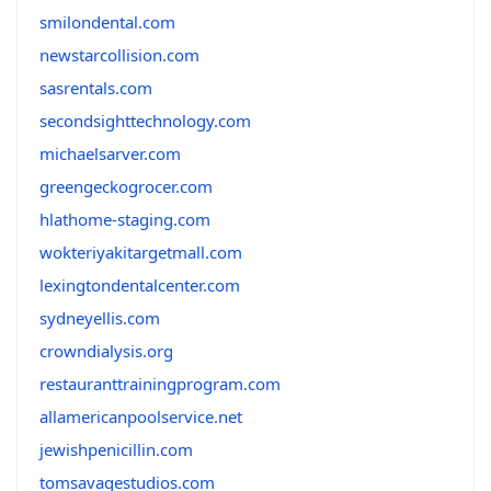
smilondental.com
newstarcollision.com
sasrentals.com
secondsighttechnology.com
michaelsarver.com
greengeckogrocer.com
hlathome-staging.com
wokteriyakitargetmall.com
lexingtondentalcenter.com
sydneyellis.com
crowndialysis.org
restauranttrainingprogram.com
allamericanpoolservice.net
jewishpenicillin.com
tomsavagestudios.com