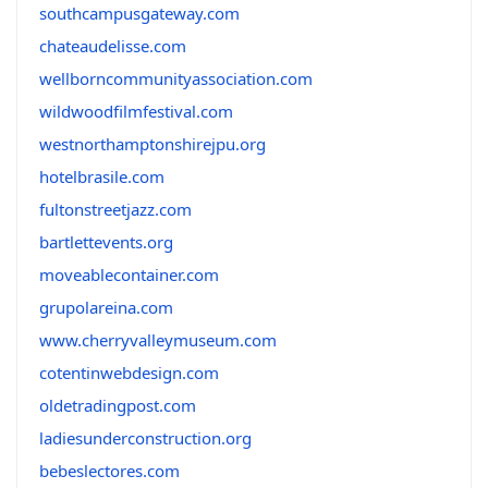
southcampusgateway.com
chateaudelisse.com
wellborncommunityassociation.com
wildwoodfilmfestival.com
westnorthamptonshirejpu.org
hotelbrasile.com
fultonstreetjazz.com
bartlettevents.org
moveablecontainer.com
grupolareina.com
www.cherryvalleymuseum.com
cotentinwebdesign.com
oldetradingpost.com
ladiesunderconstruction.org
bebeslectores.com