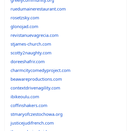
greelycommunity.org
ruedumainerestaurant.com
rosetzsky.com
glonojad.com
revistanuevagrecia.com
stjames-church.com
scotty2naughty.com
doreeshafrir.com
charmcitycomedyproject.com
beawareproductions.com
contextdrivenagility.com
ibikeoulu.com
coffinshakers.com
stmaryofczestochowa.org
justicejudifrench.com