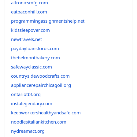
altronicsmfg.com
eatbaconhill.com
programmingassignmentshelp.net
kidssleepover.com
newtravels.net
paydayloansforus.com
thebelmontbakery.com
safewayclassic.com
countrysidewoodcrafts.com
appliancerepairchicagoil.org
ontariotbf.org
instalegendary.com
keepworkershealthyandsafe.com
noodlesitaliankitchen.com
nydreamact.org