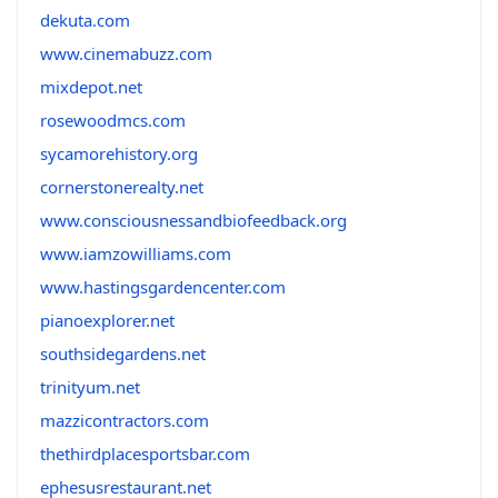
dekuta.com
www.cinemabuzz.com
mixdepot.net
rosewoodmcs.com
sycamorehistory.org
cornerstonerealty.net
www.consciousnessandbiofeedback.org
www.iamzowilliams.com
www.hastingsgardencenter.com
pianoexplorer.net
southsidegardens.net
trinityum.net
mazzicontractors.com
thethirdplacesportsbar.com
ephesusrestaurant.net