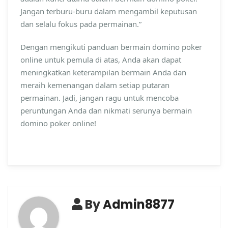
Jangan terburu-buru dalam mengambil keputusan
dan selalu fokus pada permainan.”
Dengan mengikuti panduan bermain domino poker
online untuk pemula di atas, Anda akan dapat
meningkatkan keterampilan bermain Anda dan
meraih kemenangan dalam setiap putaran
permainan. Jadi, jangan ragu untuk mencoba
peruntungan Anda dan nikmati serunya bermain
domino poker online!
By
Admin8877