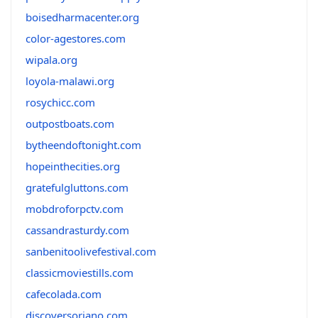
boisedharmacenter.org
color-agestores.com
wipala.org
loyola-malawi.org
rosychicc.com
outpostboats.com
bytheendoftonight.com
hopeinthecities.org
gratefulgluttons.com
mobdroforpctv.com
cassandrasturdy.com
sanbenitoolivefestival.com
classicmoviestills.com
cafecolada.com
discoversoriano.com