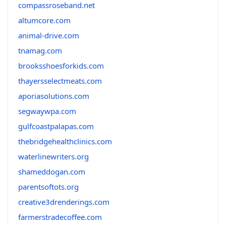
compassroseband.net
altumcore.com
animal-drive.com
tnamag.com
brooksshoesforkids.com
thayersselectmeats.com
aporiasolutions.com
segwaywpa.com
gulfcoastpalapas.com
thebridgehealthclinics.com
waterlinewriters.org
shameddogan.com
parentsoftots.org
creative3drenderings.com
farmerstradecoffee.com