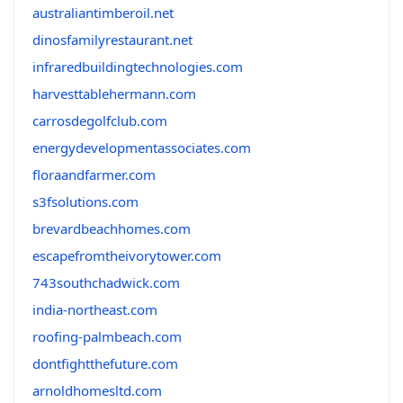
australiantimberoil.net
dinosfamilyrestaurant.net
infraredbuildingtechnologies.com
harvesttablehermann.com
carrosdegolfclub.com
energydevelopmentassociates.com
floraandfarmer.com
s3fsolutions.com
brevardbeachhomes.com
escapefromtheivorytower.com
743southchadwick.com
india-northeast.com
roofing-palmbeach.com
dontfightthefuture.com
arnoldhomesltd.com