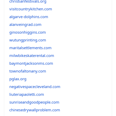
christianfestivals.org
visitcountrykitchen.com
algarve-dolphins.com
alanveingrad.com
ginosonhiggins.com
wutungprinting.com
maritalsettlements.com
milwbikeskaterental.com
baymontjacksonms.com
townofaltonany.com
pglax.org
negativespacecleveland.com
liuteriapaoletti.com
sunriseandgoodpeople.com
chinesedrywallproblem.com