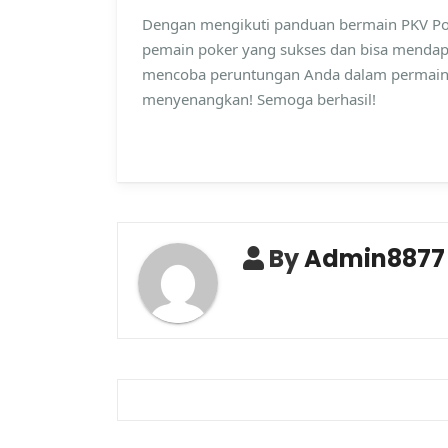
Dengan mengikuti panduan bermain PKV Poke
pemain poker yang sukses dan bisa mendapa
mencoba peruntungan Anda dalam permaina
menyenangkan! Semoga berhasil!
By
Admin8877