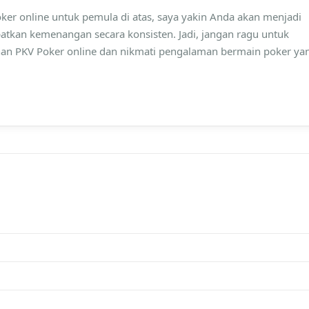
r online untuk pemula di atas, saya yakin Anda akan menjadi
tkan kemenangan secara konsisten. Jadi, jangan ragu untuk
n PKV Poker online dan nikmati pengalaman bermain poker ya