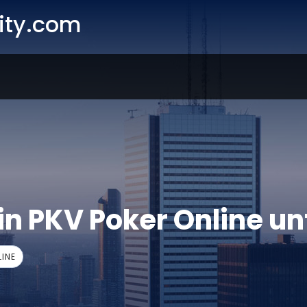
ity.com
n PKV Poker Online u
LINE