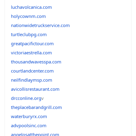
luchavolcanica.com
holycownm.com
nationwidetruckservice.com
turtleclubpg.com
greatpacifictour.com
victoriaestrella.com
thousandwavesspa.com
courtlandcenter.com
neilfindlaymsp.com
avicollisrestaurant.com
drcconline.org
v
theplacebarandgrill.com
waterburyrx.com
advpoolsinc.com
angelosatthepoint.com