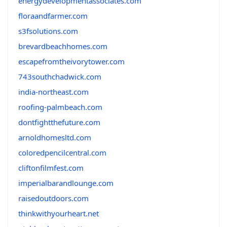
energydevelopmentassociates.com
floraandfarmer.com
s3fsolutions.com
brevardbeachhomes.com
escapefromtheivorytower.com
743southchadwick.com
india-northeast.com
roofing-palmbeach.com
dontfightthefuture.com
arnoldhomesltd.com
coloredpencilcentral.com
cliftonfilmfest.com
imperialbarandlounge.com
raisedoutdoors.com
thinkwithyourheart.net