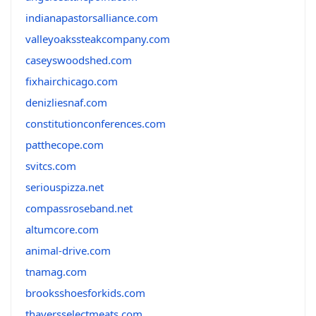
indianapastorsalliance.com
valleyoakssteakcompany.com
caseyswoodshed.com
fixhairchicago.com
denizliesnaf.com
constitutionconferences.com
patthecope.com
svitcs.com
seriouspizza.net
compassroseband.net
altumcore.com
animal-drive.com
tnamag.com
brooksshoesforkids.com
thayersselectmeats.com