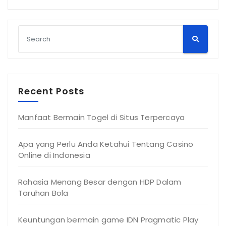
Recent Posts
Manfaat Bermain Togel di Situs Terpercaya
Apa yang Perlu Anda Ketahui Tentang Casino
Online di Indonesia
Rahasia Menang Besar dengan HDP Dalam
Taruhan Bola
Keuntungan bermain game IDN Pragmatic Play