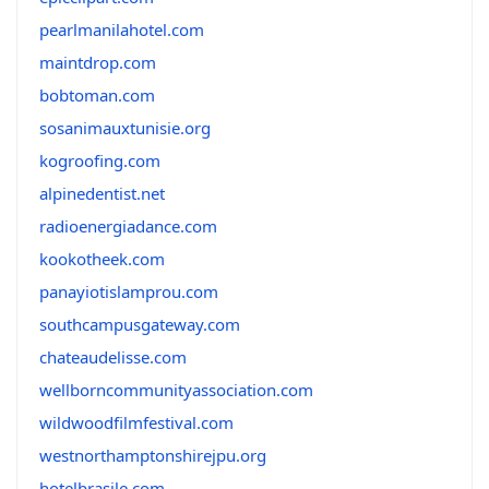
pearlmanilahotel.com
maintdrop.com
bobtoman.com
sosanimauxtunisie.org
kogroofing.com
alpinedentist.net
radioenergiadance.com
kookotheek.com
panayiotislamprou.com
southcampusgateway.com
chateaudelisse.com
wellborncommunityassociation.com
wildwoodfilmfestival.com
westnorthamptonshirejpu.org
hotelbrasile.com