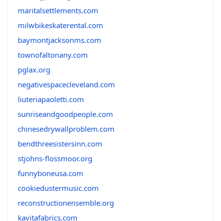
maritalsettlements.com
milwbikeskaterental.com
baymontjacksonms.com
townofaltonany.com
pglax.org
negativespacecleveland.com
liuteriapaoletti.com
sunriseandgoodpeople.com
chinesedrywallproblem.com
bendthreesistersinn.com
stjohns-flossmoor.org
funnyboneusa.com
cookiedustermusic.com
reconstructionensemble.org
kavitafabrics.com