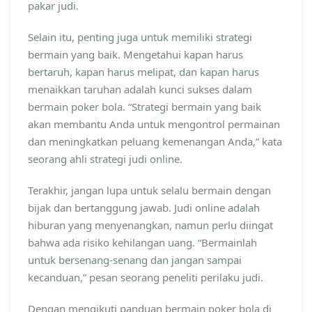
pakar judi.
Selain itu, penting juga untuk memiliki strategi
bermain yang baik. Mengetahui kapan harus
bertaruh, kapan harus melipat, dan kapan harus
menaikkan taruhan adalah kunci sukses dalam
bermain poker bola. “Strategi bermain yang baik
akan membantu Anda untuk mengontrol permainan
dan meningkatkan peluang kemenangan Anda,” kata
seorang ahli strategi judi online.
Terakhir, jangan lupa untuk selalu bermain dengan
bijak dan bertanggung jawab. Judi online adalah
hiburan yang menyenangkan, namun perlu diingat
bahwa ada risiko kehilangan uang. “Bermainlah
untuk bersenang-senang dan jangan sampai
kecanduan,” pesan seorang peneliti perilaku judi.
Dengan mengikuti panduan bermain poker bola di