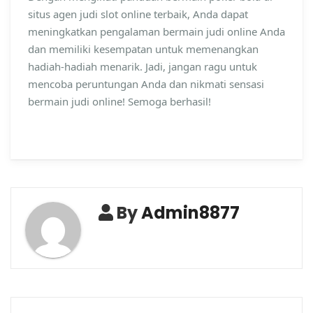
situs agen judi slot online terbaik, Anda dapat
meningkatkan pengalaman bermain judi online Anda
dan memiliki kesempatan untuk memenangkan
hadiah-hadiah menarik. Jadi, jangan ragu untuk
mencoba peruntungan Anda dan nikmati sensasi
bermain judi online! Semoga berhasil!
By
Admin8877