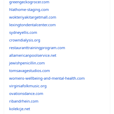
greengeckogrocer.com
hlathome-staging.com
wokteriyakitargetmall.com
lexingtondentalcenter.com
sydneyellis.com
crowndialysis.org
restauranttrainingprogram.com
allamericanpoolservice.net
jewishpenicillin.com
tomsavagestudios.com
womens-wellbeing-and-mental-health.com
virginiafolkmusic.org
ovationsdance.com
ribandrhein.com
kolekcje.net