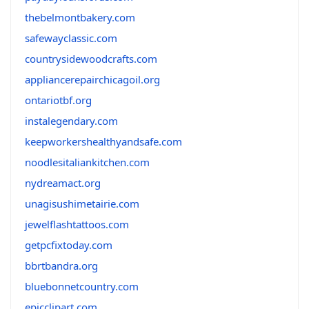
thebelmontbakery.com
safewayclassic.com
countrysidewoodcrafts.com
appliancerepairchicagoil.org
ontariotbf.org
instalegendary.com
keepworkershealthyandsafe.com
noodlesitaliankitchen.com
nydreamact.org
unagisushimetairie.com
jewelflashtattoos.com
getpcfixtoday.com
bbrtbandra.org
bluebonnetcountry.com
epicclipart.com