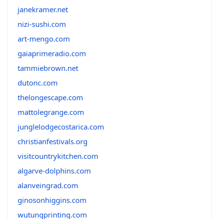
janekramer.net
nizi-sushi.com
art-mengo.com
gaiaprimeradio.com
tammiebrown.net
dutonc.com
thelongescape.com
mattolegrange.com
junglelodgecostarica.com
christianfestivals.org
visitcountrykitchen.com
algarve-dolphins.com
alanveingrad.com
ginosonhiggins.com
wutungprinting.com