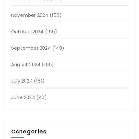
November 2024
(150)
October 2024
(155)
September 2024
(149)
August 2024
(155)
July 2024
(151)
June 2024
(40)
Categories