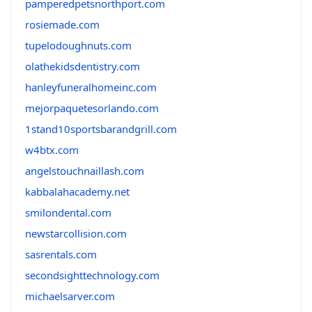
pamperedpetsnorthport.com
rosiemade.com
tupelodoughnuts.com
olathekidsdentistry.com
hanleyfuneralhomeinc.com
mejorpaquetesorlando.com
1stand10sportsbarandgrill.com
w4btx.com
angelstouchnaillash.com
kabbalahacademy.net
smilondental.com
newstarcollision.com
sasrentals.com
secondsighttechnology.com
michaelsarver.com