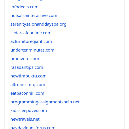
infodeets.com
hotsalsainteractive.com
serenitysalonanddayspa.org
cedarcafeonline.com
acfurnituregiant.com
undertenminutes.com
omnivere.com
rasadantips.com
newtimbuktu.com
altronicsmfg.com
eatbaconhill.com
programmingassignmentshelp.net
kidssleepover.com
newtravels.net
paydayloansforus.com