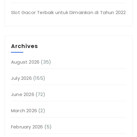
Slot Gacor Terbaik untuk Dimainkan di Tahun 2022
Archives
August 2026
(35)
July 2026
(155)
June 2026
(72)
March 2026
(2)
February 2026
(5)