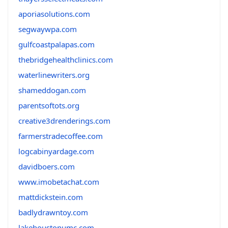
aporiasolutions.com
segwaywpa.com
gulfcoastpalapas.com
thebridgehealthclinics.com
waterlinewriters.org
shameddogan.com
parentsoftots.org
creative3drenderings.com
farmerstradecoffee.com
logcabinyardage.com
davidboers.com
www.imobetachat.com
mattdickstein.com
badlydrawntoy.com
lakehoustonumc.com