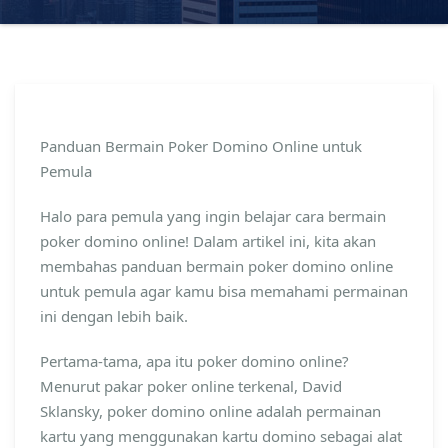
Panduan Bermain Poker Domino Online untuk
Pemula
Halo para pemula yang ingin belajar cara bermain
poker domino online! Dalam artikel ini, kita akan
membahas panduan bermain poker domino online
untuk pemula agar kamu bisa memahami permainan
ini dengan lebih baik.
Pertama-tama, apa itu poker domino online?
Menurut pakar poker online terkenal, David
Sklansky, poker domino online adalah permainan
kartu yang menggunakan kartu domino sebagai alat