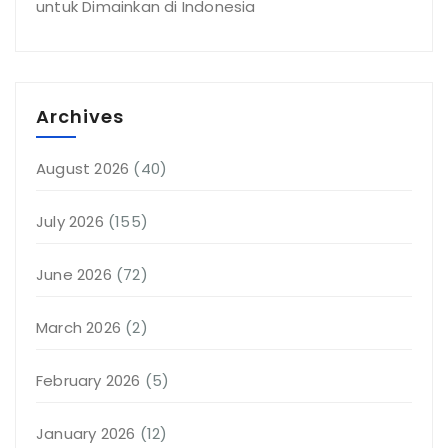
untuk Dimainkan di Indonesia
Archives
August 2026
(40)
July 2026
(155)
June 2026
(72)
March 2026
(2)
February 2026
(5)
January 2026
(12)