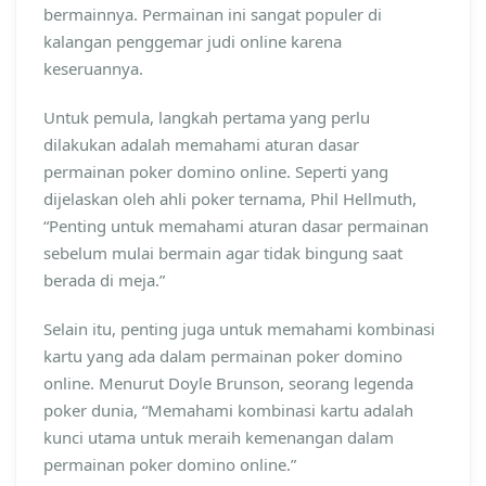
bermainnya. Permainan ini sangat populer di
kalangan penggemar judi online karena
keseruannya.
Untuk pemula, langkah pertama yang perlu
dilakukan adalah memahami aturan dasar
permainan poker domino online. Seperti yang
dijelaskan oleh ahli poker ternama, Phil Hellmuth,
“Penting untuk memahami aturan dasar permainan
sebelum mulai bermain agar tidak bingung saat
berada di meja.”
Selain itu, penting juga untuk memahami kombinasi
kartu yang ada dalam permainan poker domino
online. Menurut Doyle Brunson, seorang legenda
poker dunia, “Memahami kombinasi kartu adalah
kunci utama untuk meraih kemenangan dalam
permainan poker domino online.”