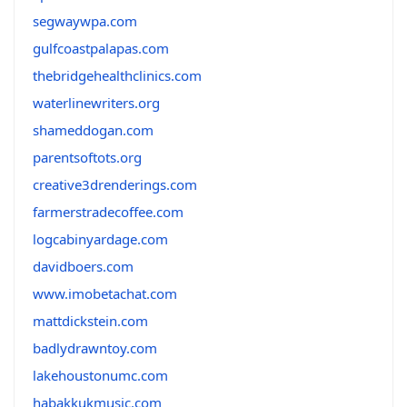
segwaywpa.com
gulfcoastpalapas.com
thebridgehealthclinics.com
waterlinewriters.org
shameddogan.com
parentsoftots.org
creative3drenderings.com
farmerstradecoffee.com
logcabinyardage.com
davidboers.com
www.imobetachat.com
mattdickstein.com
badlydrawntoy.com
lakehoustonumc.com
habakkukmusic.com