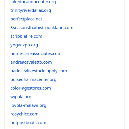
lbkeducationcenter.org
trinityriverdallas.org
perfectplace.net
3seasonsthaibistrooakland.com
scribblefire.com
yogaexpo.org
home-careassociates.com
andreacavaletto.com
parksleylivestocksupply.com
boisedharmacenter.org
color-agestores.com
wipala.org
loyola-malawi.org
rosychicc.com
outpostboats.com