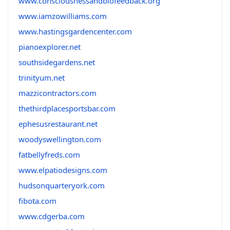
www.consciousnessandbiofeedback.org
www.iamzowilliams.com
www.hastingsgardencenter.com
pianoexplorer.net
southsidegardens.net
trinityum.net
mazzicontractors.com
thethirdplacesportsbar.com
ephesusrestaurant.net
woodyswellington.com
fatbellyfreds.com
www.elpatiodesigns.com
hudsonquarteryork.com
fibota.com
www.cdgerba.com