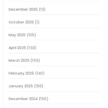
December 2025
(13)
October 2025
(1)
May 2025
(105)
April 2025
(150)
March 2025
(155)
February 2025
(140)
January 2025
(155)
December 2024
(155)