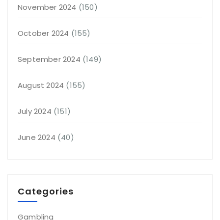
November 2024
(150)
October 2024
(155)
September 2024
(149)
August 2024
(155)
July 2024
(151)
June 2024
(40)
Categories
Gambling