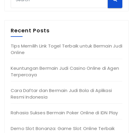
Recent Posts
Tips Memilih Link Togel Terbaik untuk Bermain Judi
Online
Keuntungan Bermain Judi Casino Online di Agen
Terpercaya
Cara Daftar dan Bermain Judi Bola di Aplikasi
Resmi Indonesia
Rahasia Sukses Bermain Poker Online di IDN Play
Demo Slot Bonanza: Game Slot Online Terbaik