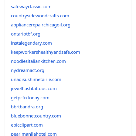
safewayclassic.com
countrysidewoodcrafts.com
appliancerepairchicagoil.org
ontariotbf.org
instalegendary.com
keepworkershealthyandsafe.com
noodlesitaliankitchen.com
nydreamact.org
unagisushimetairie.com
jewelflashtattoos.com
getpcfixtoday.com
bbrtbandra.org
bluebonnetcountry.com
epicclipart.com
pearlmanilahotel.com