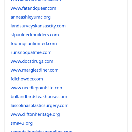
www.fatandqueer.com
anneashleyumc.org
landsurveyskansascity.com
stpauldeckbuilders.com
footingsunlimited.com
runsnoqualmie.com
www.docsdrugs.com
www.margiesdiner.com
fdlchowder.com
www.needlepointsltd.com
bullandbirdsteakhouse.com
lascolinasplasticsurgery.com
www.cliftonheritage.org
sma43.org
remodelingchicagoonline.com