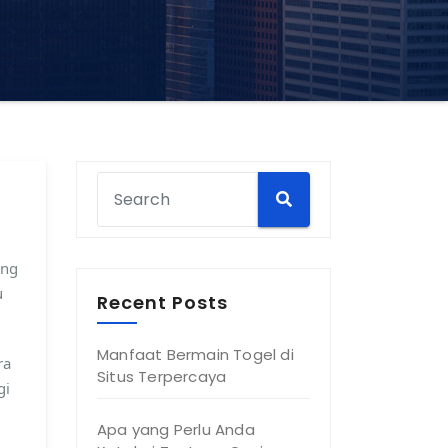
ang
u
Recent Posts
Manfaat Bermain Togel di
ra
Situs Terpercaya
gi
Apa yang Perlu Anda