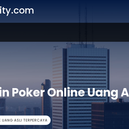
ity.com
 Poker Online Uang A
E UANG ASLI TERPERCAYA