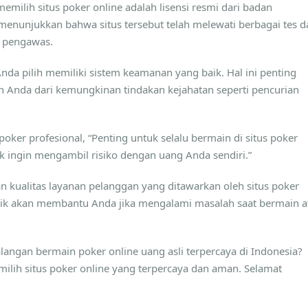
memilih situs poker online adalah lisensi resmi dari badan
 menunjukkan bahwa situs tersebut telah melewati berbagai tes d
n pengawas.
 Anda pilih memiliki sistem keamanan yang baik. Hal ini penting
n Anda dari kemungkinan tindakan kejahatan seperti pencurian
ker profesional, “Penting untuk selalu bermain di situs poker
k ingin mengambil risiko dengan uang Anda sendiri.”
an kualitas layanan pelanggan yang ditawarkan oleh situs poker
aik akan membantu Anda jika mengalami masalah saat bermain a
langan bermain poker online uang asli terpercaya di Indonesia?
milih situs poker online yang terpercaya dan aman. Selamat