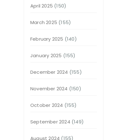
April 2025
(150)
March 2025
(155)
February 2025
(140)
January 2025
(155)
December 2024
(155)
November 2024
(150)
October 2024
(155)
September 2024
(149)
August 2024
(155)