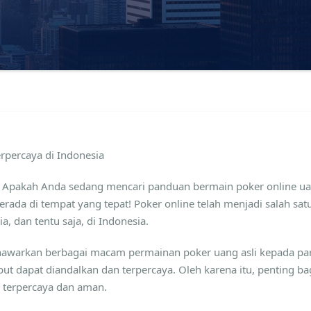
rpercaya di Indonesia
ia! Apakah Anda sedang mencari panduan bermain poker online u
 berada di tempat yang tepat! Poker online telah menjadi salah sat
, dan tentu saja, di Indonesia.
menawarkan berbagai macam permainan poker uang asli kepada pa
ut dapat diandalkan dan terpercaya. Oleh karena itu, penting ba
g terpercaya dan aman.