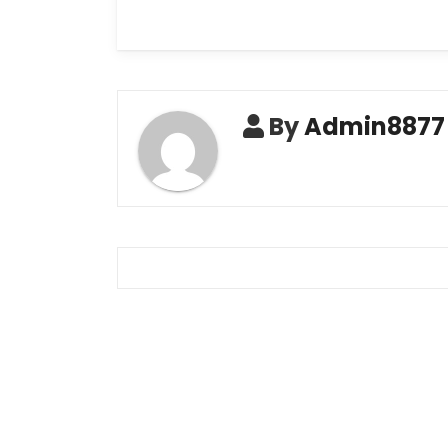
By
Admin8877