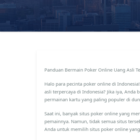
Panduan Bermain Poker Online Uang Asli Te
Halo para pecinta poker online di Indones
asli terpercaya di Indonesia? Jika iya, Anda
permainan kartu yang paling populer di dunia
Saat ini, banyak situs poker online yang 
pemainnya. Namun, tidak semua situs terseb
Anda untuk memilih situs poker online yan