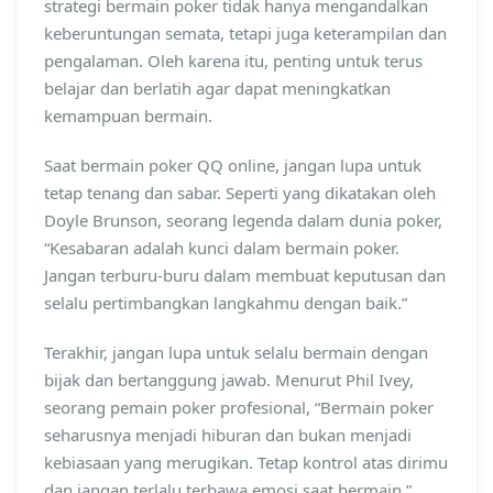
strategi bermain poker tidak hanya mengandalkan
keberuntungan semata, tetapi juga keterampilan dan
pengalaman. Oleh karena itu, penting untuk terus
belajar dan berlatih agar dapat meningkatkan
kemampuan bermain.
Saat bermain poker QQ online, jangan lupa untuk
tetap tenang dan sabar. Seperti yang dikatakan oleh
Doyle Brunson, seorang legenda dalam dunia poker,
“Kesabaran adalah kunci dalam bermain poker.
Jangan terburu-buru dalam membuat keputusan dan
selalu pertimbangkan langkahmu dengan baik.”
Terakhir, jangan lupa untuk selalu bermain dengan
bijak dan bertanggung jawab. Menurut Phil Ivey,
seorang pemain poker profesional, “Bermain poker
seharusnya menjadi hiburan dan bukan menjadi
kebiasaan yang merugikan. Tetap kontrol atas dirimu
dan jangan terlalu terbawa emosi saat bermain.”