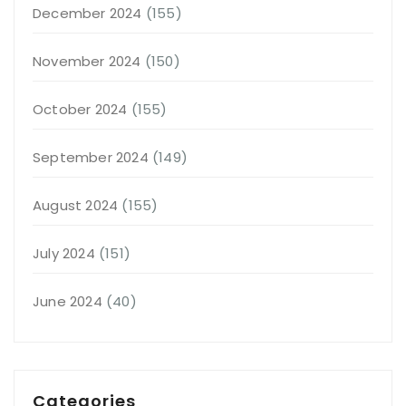
December 2024
(155)
November 2024
(150)
October 2024
(155)
September 2024
(149)
August 2024
(155)
July 2024
(151)
June 2024
(40)
Categories