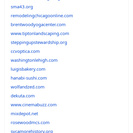
sma43.org
remodelingchicagoonline.com
brentwoodyogacenter.com
www.tiptonlandscaping.com
steppingupstewardship.org
ccvoptica.com
washingtonlehigh.com
luigisbakery.com
hanabi-sushi.com
wolfandzed.com
dekuta.com
www.cinemabuzz.com
mixdepot.net
rosewoodmcs.com
sycamorehistory.org