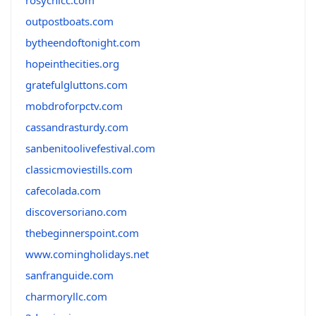
rosychicc.com
outpostboats.com
bytheendoftonight.com
hopeinthecities.org
gratefulgluttons.com
mobdroforpctv.com
cassandrasturdy.com
sanbenitoolivefestival.com
classicmoviestills.com
cafecolada.com
discoversoriano.com
thebeginnerspoint.com
www.comingholidays.net
sanfranguide.com
charmoryllc.com