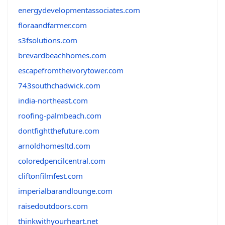
energydevelopmentassociates.com
floraandfarmer.com
s3fsolutions.com
brevardbeachhomes.com
escapefromtheivorytower.com
743southchadwick.com
india-northeast.com
roofing-palmbeach.com
dontfightthefuture.com
arnoldhomesltd.com
coloredpencilcentral.com
cliftonfilmfest.com
imperialbarandlounge.com
raisedoutdoors.com
thinkwithyourheart.net