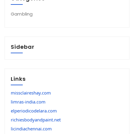
Gambling
Sidebar
Links
missclaireshay.com
limras-india.com
elperiodicodelara.com
richiesbodyandpaint.net
licindiachennai.com