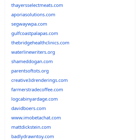
thayersselectmeats.com
aporiasolutions.com
segwaywpa.com
gulfcoastpalapas.com
thebridgehealthclinics.com
waterlinewriters.org
shameddogan.com
parentsoftots.org
creative3drenderings.com
farmerstradecoffee.com
logcabinyardage.com
davidboers.com
www.imobetachat.com
mattdickstein.com
badlydrawntoy.com