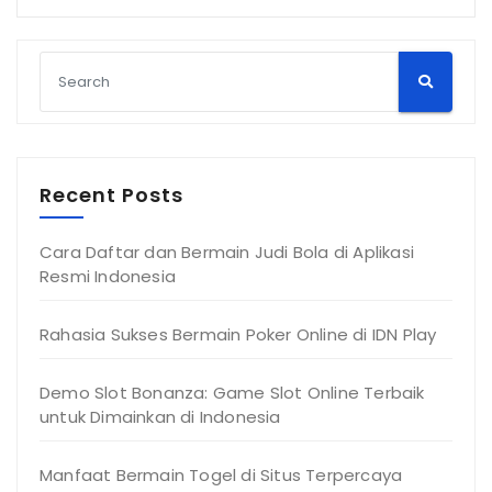
Recent Posts
Cara Daftar dan Bermain Judi Bola di Aplikasi
Resmi Indonesia
Rahasia Sukses Bermain Poker Online di IDN Play
Demo Slot Bonanza: Game Slot Online Terbaik
untuk Dimainkan di Indonesia
Manfaat Bermain Togel di Situs Terpercaya