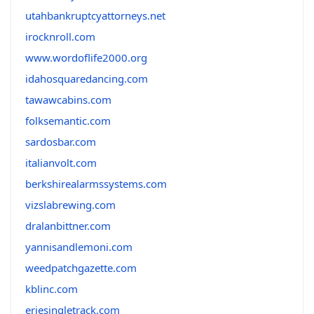
utahbankruptcyattorneys.net
irocknroll.com
www.wordoflife2000.org
idahosquaredancing.com
tawawcabins.com
folksemantic.com
sardosbar.com
italianvolt.com
berkshirealarmssystems.com
vizslabrewing.com
dralanbittner.com
yannisandlemoni.com
weedpatchgazette.com
kblinc.com
eriesingletrack.com