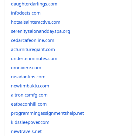
daughterdarlings.com
infodeets.com
hotsalsainteractive.com
serenitysalonanddayspa.org
cedarcafeonline.com
acfurnituregiant.com
undertenminutes.com
omnivere.com
rasadantips.com
newtimbuktu.com
altronicsmfg.com
eatbaconhill.com
programmingassignmentshelp.net
kidssleepover.com
newtravels.net