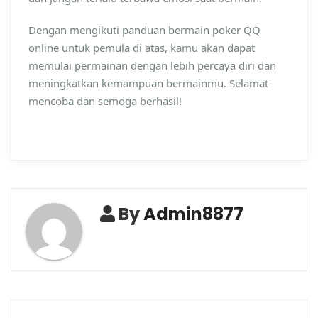
Dengan mengikuti panduan bermain poker QQ
online untuk pemula di atas, kamu akan dapat
memulai permainan dengan lebih percaya diri dan
meningkatkan kemampuan bermainmu. Selamat
mencoba dan semoga berhasil!
By
Admin8877