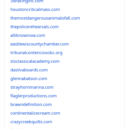
3dracinginc.com
houstoncriticalmass.com
themostdangerousanimalofall.com
thepolicerehearsals.com
alliknownow.com
eastlewiscountychamber.com
tribunalcontenciosobc.org
sloclassicalacademy.com
dasilvaboards.com
glennabatson.com
strayhornmarina.com
flaglerproductions.com
brawndefinition.com
continentalicecream.com
crazycreekquilts.com