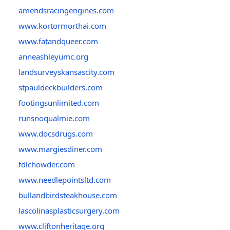
amendsracingengines.com
www.kortormorthai.com
www.fatandqueer.com
anneashleyumc.org
landsurveyskansascity.com
stpauldeckbuilders.com
footingsunlimited.com
runsnoqualmie.com
www.docsdrugs.com
www.margiesdiner.com
fdlchowder.com
www.needlepointsltd.com
bullandbirdsteakhouse.com
lascolinasplasticsurgery.com
www.cliftonheritage.org