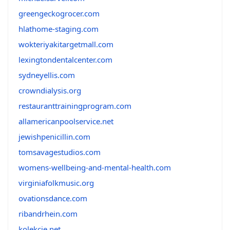
greengeckogrocer.com
hlathome-staging.com
wokteriyakitargetmall.com
lexingtondentalcenter.com
sydneyellis.com
crowndialysis.org
restauranttrainingprogram.com
allamericanpoolservice.net
jewishpenicillin.com
tomsavagestudios.com
womens-wellbeing-and-mental-health.com
virginiafolkmusic.org
ovationsdance.com
ribandrhein.com
kolekcje.net