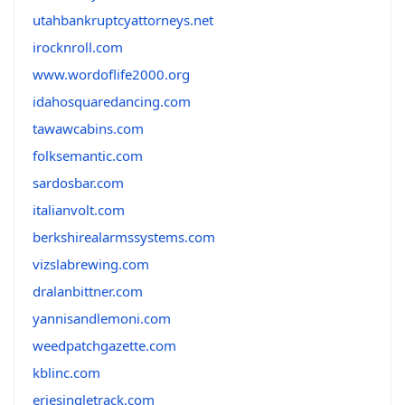
utahbankruptcyattorneys.net
irocknroll.com
www.wordoflife2000.org
idahosquaredancing.com
tawawcabins.com
folksemantic.com
sardosbar.com
italianvolt.com
berkshirealarmssystems.com
vizslabrewing.com
dralanbittner.com
yannisandlemoni.com
weedpatchgazette.com
kblinc.com
eriesingletrack.com