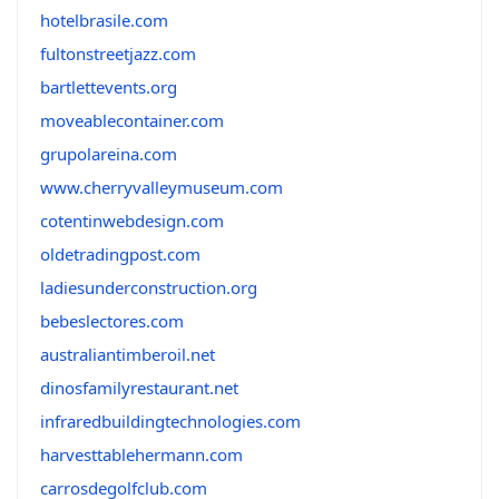
hotelbrasile.com
fultonstreetjazz.com
bartlettevents.org
moveablecontainer.com
grupolareina.com
www.cherryvalleymuseum.com
cotentinwebdesign.com
oldetradingpost.com
ladiesunderconstruction.org
bebeslectores.com
australiantimberoil.net
dinosfamilyrestaurant.net
infraredbuildingtechnologies.com
harvesttablehermann.com
carrosdegolfclub.com