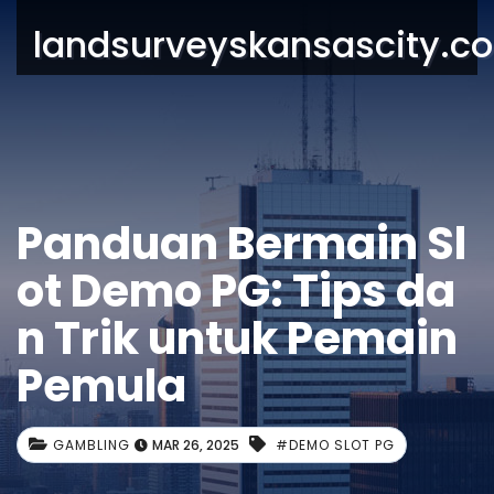
landsurveyskansascity.c
Panduan Bermain Sl
ot Demo PG: Tips da
n Trik untuk Pemain
Pemula
GAMBLING
MAR 26, 2025
#DEMO SLOT PG