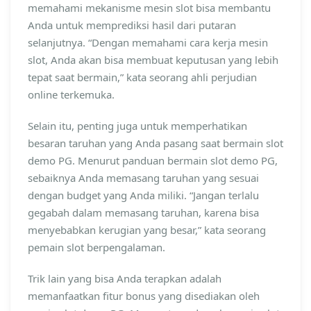
memahami mekanisme mesin slot bisa membantu
Anda untuk memprediksi hasil dari putaran
selanjutnya. “Dengan memahami cara kerja mesin
slot, Anda akan bisa membuat keputusan yang lebih
tepat saat bermain,” kata seorang ahli perjudian
online terkemuka.
Selain itu, penting juga untuk memperhatikan
besaran taruhan yang Anda pasang saat bermain slot
demo PG. Menurut panduan bermain slot demo PG,
sebaiknya Anda memasang taruhan yang sesuai
dengan budget yang Anda miliki. “Jangan terlalu
gegabah dalam memasang taruhan, karena bisa
menyebabkan kerugian yang besar,” kata seorang
pemain slot berpengalaman.
Trik lain yang bisa Anda terapkan adalah
memanfaatkan fitur bonus yang disediakan oleh