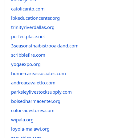
catolicanto.com
lbkeducationcenter.org
trinityriverdallas.org
perfectplace.net
3seasonsthaibistrooakland.com
scribblefire.com
yogaexpo.org
home-careassociates.com
andreacavaletto.com
parksleylivestocksupply.com
boisedharmacenter.org
color-agestores.com
wipala.org
loyola-malawi.org