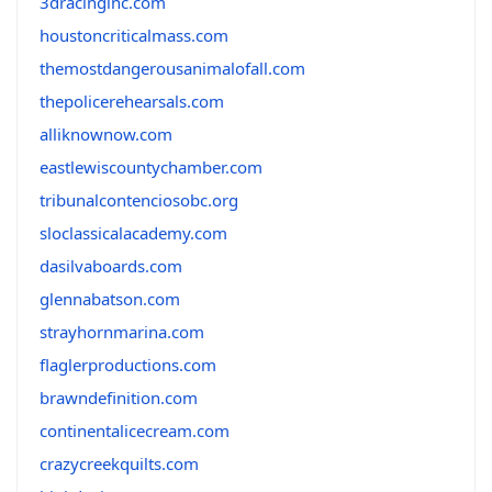
3dracinginc.com
houstoncriticalmass.com
themostdangerousanimalofall.com
thepolicerehearsals.com
alliknownow.com
eastlewiscountychamber.com
tribunalcontenciosobc.org
sloclassicalacademy.com
dasilvaboards.com
glennabatson.com
strayhornmarina.com
flaglerproductions.com
brawndefinition.com
continentalicecream.com
crazycreekquilts.com