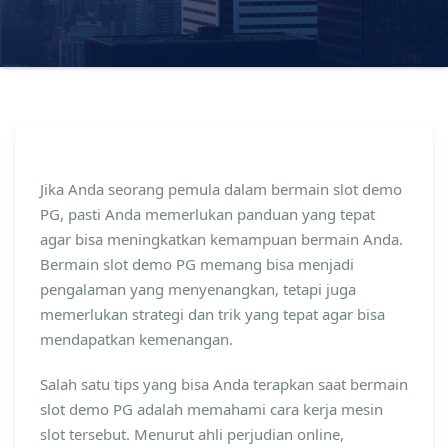
Jika Anda seorang pemula dalam bermain slot demo
PG, pasti Anda memerlukan panduan yang tepat
agar bisa meningkatkan kemampuan bermain Anda.
Bermain slot demo PG memang bisa menjadi
pengalaman yang menyenangkan, tetapi juga
memerlukan strategi dan trik yang tepat agar bisa
mendapatkan kemenangan.
Salah satu tips yang bisa Anda terapkan saat bermain
slot demo PG adalah memahami cara kerja mesin
slot tersebut. Menurut ahli perjudian online,