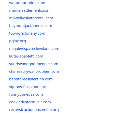
wutungprinting.com
maritalsettlements.com
milwbikeskaterental.com
baymontjacksonms.com
townofaltonany.com
pglax.org
negativespacecleveland.com
liuteriapaoletti.com
sunriseandgoodpeople.com
chinesedrywallproblem.com
bendthreesistersinn.com
stjohns-flossmoor.org
funnyboneusa.com
cookiedustermusic.com
reconstructionensemble.org