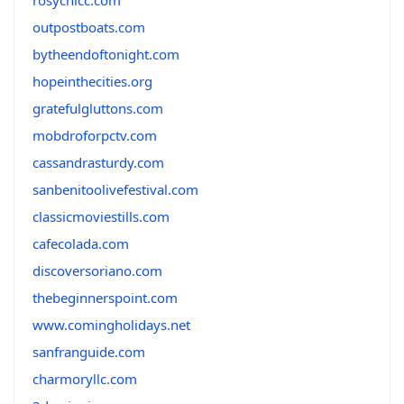
rosychicc.com
outpostboats.com
bytheendoftonight.com
hopeinthecities.org
gratefulgluttons.com
mobdroforpctv.com
cassandrasturdy.com
sanbenitoolivefestival.com
classicmoviestills.com
cafecolada.com
discoversoriano.com
thebeginnerspoint.com
www.comingholidays.net
sanfranguide.com
charmoryllc.com