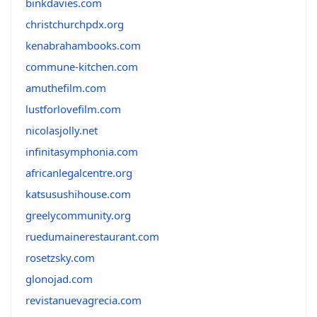
binkdavies.com
christchurchpdx.org
kenabrahambooks.com
commune-kitchen.com
amuthefilm.com
lustforlovefilm.com
nicolasjolly.net
infinitasymphonia.com
africanlegalcentre.org
katsusushihouse.com
greelycommunity.org
ruedumainerestaurant.com
rosetzsky.com
glonojad.com
revistanuevagrecia.com