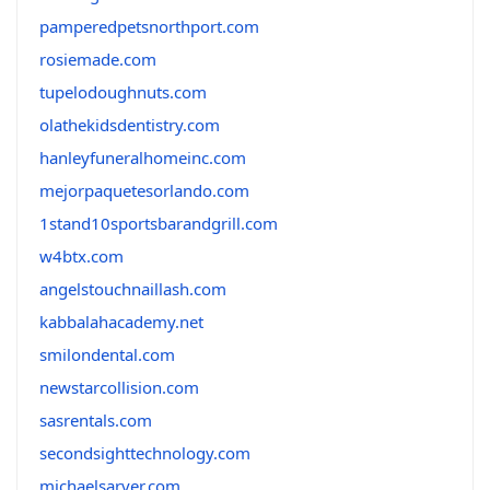
pamperedpetsnorthport.com
rosiemade.com
tupelodoughnuts.com
olathekidsdentistry.com
hanleyfuneralhomeinc.com
mejorpaquetesorlando.com
1stand10sportsbarandgrill.com
w4btx.com
angelstouchnaillash.com
kabbalahacademy.net
smilondental.com
newstarcollision.com
sasrentals.com
secondsighttechnology.com
michaelsarver.com