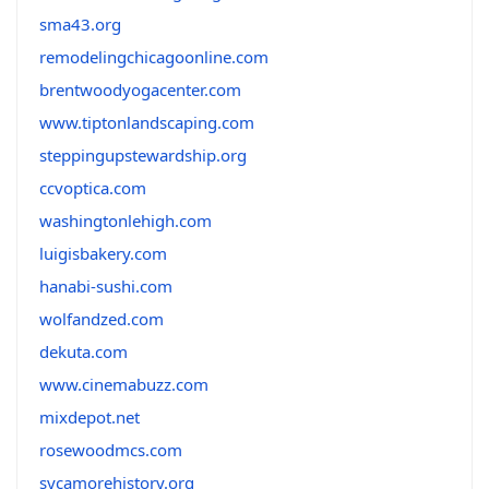
sma43.org
remodelingchicagoonline.com
brentwoodyogacenter.com
www.tiptonlandscaping.com
steppingupstewardship.org
ccvoptica.com
washingtonlehigh.com
luigisbakery.com
hanabi-sushi.com
wolfandzed.com
dekuta.com
www.cinemabuzz.com
mixdepot.net
rosewoodmcs.com
sycamorehistory.org