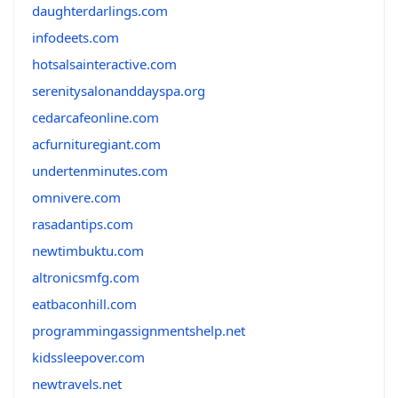
daughterdarlings.com
infodeets.com
hotsalsainteractive.com
serenitysalonanddayspa.org
cedarcafeonline.com
acfurnituregiant.com
undertenminutes.com
omnivere.com
rasadantips.com
newtimbuktu.com
altronicsmfg.com
eatbaconhill.com
programmingassignmentshelp.net
kidssleepover.com
newtravels.net