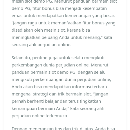
mesin slot demo PG. Menurut panduan bermain slot
demo PG, fitur bonus bisa menjadi kesempatan
emas untuk mendapatkan kemenangan yang besar.
“Jangan ragu untuk memanfaatkan fitur bonus yang
disediakan oleh mesin slot, karena bisa
meningkatkan peluang Anda untuk menang,” kata
seorang ahli perjudian online.
Selain itu, penting juga untuk selalu mengikuti
perkembangan dunia perjudian online. Menurut
panduan bermain slot demo PG, dengan selalu
mengikuti perkembangan dunia perjudian online,
Anda akan bisa mendapatkan informasi terbaru
mengenai strategi dan trik bermain slot. “Jangan
pernah berhenti belajar dan terus tingkatkan
kemampuan bermain Anda,” kata seorang ahli
perjudian online terkemuka.
Dengan menerapkan tips dan trik di atas, Anda bisa