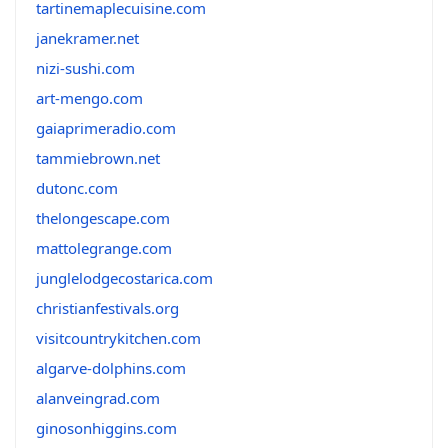
tartinemaplecuisine.com
janekramer.net
nizi-sushi.com
art-mengo.com
gaiaprimeradio.com
tammiebrown.net
dutonc.com
thelongescape.com
mattolegrange.com
junglelodgecostarica.com
christianfestivals.org
visitcountrykitchen.com
algarve-dolphins.com
alanveingrad.com
ginosonhiggins.com