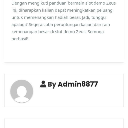
Dengan mengikuti panduan bermain slot demo Zeus
ini, diharapkan kalian dapat meningkatkan peluang
untuk memenangkan hadiah besar. Jadi, tunggu
apalagi? Segera coba peruntungan kalian dan raih
kemenangan besar di slot demo Zeus! Semoga
berhasil!
By
Admin8877