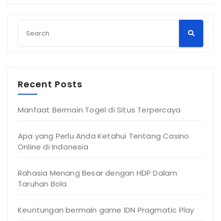
Recent Posts
Manfaat Bermain Togel di Situs Terpercaya
Apa yang Perlu Anda Ketahui Tentang Casino
Online di Indonesia
Rahasia Menang Besar dengan HDP Dalam
Taruhan Bola
Keuntungan bermain game IDN Pragmatic Play