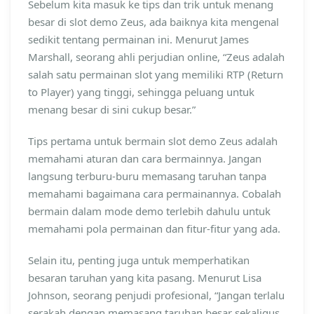
Sebelum kita masuk ke tips dan trik untuk menang
besar di slot demo Zeus, ada baiknya kita mengenal
sedikit tentang permainan ini. Menurut James
Marshall, seorang ahli perjudian online, “Zeus adalah
salah satu permainan slot yang memiliki RTP (Return
to Player) yang tinggi, sehingga peluang untuk
menang besar di sini cukup besar.”
Tips pertama untuk bermain slot demo Zeus adalah
memahami aturan dan cara bermainnya. Jangan
langsung terburu-buru memasang taruhan tanpa
memahami bagaimana cara permainannya. Cobalah
bermain dalam mode demo terlebih dahulu untuk
memahami pola permainan dan fitur-fitur yang ada.
Selain itu, penting juga untuk memperhatikan
besaran taruhan yang kita pasang. Menurut Lisa
Johnson, seorang penjudi profesional, “Jangan terlalu
serakah dengan memasang taruhan besar sekaligus.