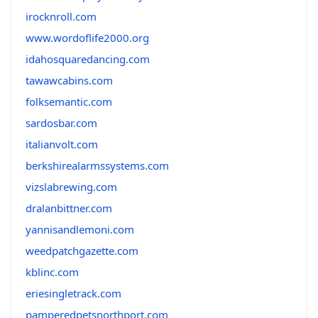
irocknroll.com
www.wordoflife2000.org
idahosquaredancing.com
tawawcabins.com
folksemantic.com
sardosbar.com
italianvolt.com
berkshirealarmssystems.com
vizslabrewing.com
dralanbittner.com
yannisandlemoni.com
weedpatchgazette.com
kblinc.com
eriesingletrack.com
pamperedpetsnorthport.com