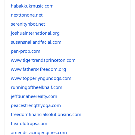
habakkukmusic.com
nexttonone.net
serenityhbot.net
joshuainternational.org
susansnailandfacial.com
pen-prop.com
www.tigertrendsprinceton.com
www.fathers4freedom.org
www.topperlyngundogs.com
runningoftheelkhalf.com
jeffdunaheerealty.com
peacestrengthyoga.com
freedomfinancialsolutionsinc.com
flexfoldtraps.com
amendsracingengines.com