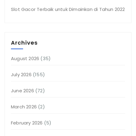
Slot Gacor Terbaik untuk Dimainkan di Tahun 2022
Archives
August 2026
(35)
July 2026
(155)
June 2026
(72)
March 2026
(2)
February 2026
(5)