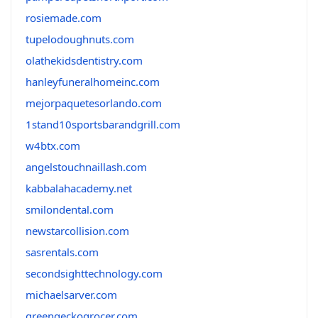
rosiemade.com
tupelodoughnuts.com
olathekidsdentistry.com
hanleyfuneralhomeinc.com
mejorpaquetesorlando.com
1stand10sportsbarandgrill.com
w4btx.com
angelstouchnaillash.com
kabbalahacademy.net
smilondental.com
newstarcollision.com
sasrentals.com
secondsighttechnology.com
michaelsarver.com
greengeckogrocer.com