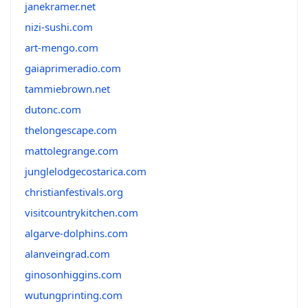
janekramer.net
nizi-sushi.com
art-mengo.com
gaiaprimeradio.com
tammiebrown.net
dutonc.com
thelongescape.com
mattolegrange.com
junglelodgecostarica.com
christianfestivals.org
visitcountrykitchen.com
algarve-dolphins.com
alanveingrad.com
ginosonhiggins.com
wutungprinting.com