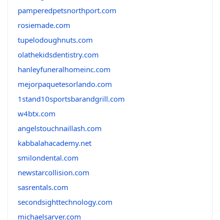
pamperedpetsnorthport.com
rosiemade.com
tupelodoughnuts.com
olathekidsdentistry.com
hanleyfuneralhomeinc.com
mejorpaquetesorlando.com
1stand10sportsbarandgrill.com
w4btx.com
angelstouchnaillash.com
kabbalahacademy.net
smilondental.com
newstarcollision.com
sasrentals.com
secondsighttechnology.com
michaelsarver.com