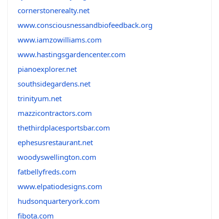
cornerstonerealty.net
www.consciousnessandbiofeedback.org
www.iamzowilliams.com
www.hastingsgardencenter.com
pianoexplorer.net
southsidegardens.net
trinityum.net
mazzicontractors.com
thethirdplacesportsbar.com
ephesusrestaurant.net
woodyswellington.com
fatbellyfreds.com
www.elpatiodesigns.com
hudsonquarteryork.com
fibota.com