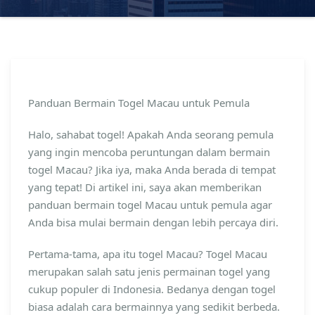
Panduan Bermain Togel Macau untuk Pemula
Halo, sahabat togel! Apakah Anda seorang pemula
yang ingin mencoba peruntungan dalam bermain
togel Macau? Jika iya, maka Anda berada di tempat
yang tepat! Di artikel ini, saya akan memberikan
panduan bermain togel Macau untuk pemula agar
Anda bisa mulai bermain dengan lebih percaya diri.
Pertama-tama, apa itu togel Macau? Togel Macau
merupakan salah satu jenis permainan togel yang
cukup populer di Indonesia. Bedanya dengan togel
biasa adalah cara bermainnya yang sedikit berbeda.