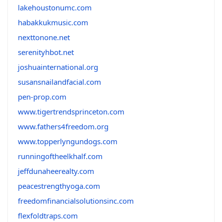
lakehoustonumc.com
habakkukmusic.com
nexttonone.net
serenityhbot.net
joshuainternational.org
susansnailandfacial.com
pen-prop.com
www.tigertrendsprinceton.com
www.fathers4freedom.org
www.topperlyngundogs.com
runningoftheelkhalf.com
jeffdunaheerealty.com
peacestrengthyoga.com
freedomfinancialsolutionsinc.com
flexfoldtraps.com