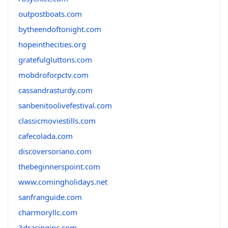
outpostboats.com
bytheendoftonight.com
hopeinthecities.org
gratefulgluttons.com
mobdroforpctv.com
cassandrasturdy.com
sanbenitoolivefestival.com
classicmoviestills.com
cafecolada.com
discoversoriano.com
thebeginnerspoint.com
www.comingholidays.net
sanfranguide.com
charmoryllc.com
3dracinginc.com