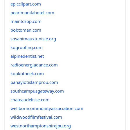
epicclipart.com
pearlmanilahotel.com
maintdrop.com
bobtoman.com
sosanimauxtunisie.org
kogroofing.com
alpinedentist.net
radioenergiadance.com
kookotheek.com
panayiotislamprou.com
southcampusgateway.com
chateaudelisse.com
wellborncommunityassociation.com
wildwoodfilmfestival.com
westnorthamptonshirejpu.org