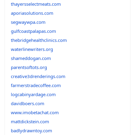
thayersselectmeats.com
aporiasolutions.com
segwaywpa.com
gulfcoastpalapas.com
thebridgehealthclinics.com
waterlinewriters.org
shameddogan.com
parentsoftots.org
creative3drenderings.com
farmerstradecoffee.com
logcabinyardage.com
davidboers.com
www.imobetachat.com
mattdickstein.com
badlydrawntoy.com