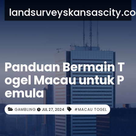
landsurveyskansascity.c
Panduan Bermain T
ogel Macau untuk P
emula
GAMBLING
JUL 27, 2024
#MACAU TOGEL