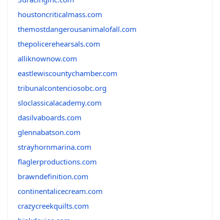
houstoncriticalmass.com
themostdangerousanimalofall.com
thepolicerehearsals.com
alliknownow.com
eastlewiscountychamber.com
tribunalcontenciosobc.org
sloclassicalacademy.com
dasilvaboards.com
glennabatson.com
strayhornmarina.com
flaglerproductions.com
brawndefinition.com
continentalicecream.com
crazycreekquilts.com