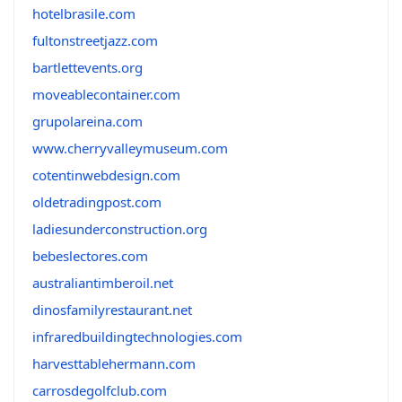
hotelbrasile.com
fultonstreetjazz.com
bartlettevents.org
moveablecontainer.com
grupolareina.com
www.cherryvalleymuseum.com
cotentinwebdesign.com
oldetradingpost.com
ladiesunderconstruction.org
bebeslectores.com
australiantimberoil.net
dinosfamilyrestaurant.net
infraredbuildingtechnologies.com
harvesttablehermann.com
carrosdegolfclub.com