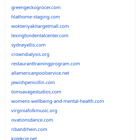
greengeckogrocer.com
hlathome-staging.com
wokteriyakitargetmall.com
lexingtondentalcenter.com
sydneyellis.com
crowndialysis.org
restauranttrainingprogram.com
allamericanpoolservice.net
jewishpenicillin.com
tomsavagestudios.com
womens-wellbeing-and-mental-health.com
virginiafolkmusic.org
ovationsdance.com
ribandrhein.com
kolekcje.net