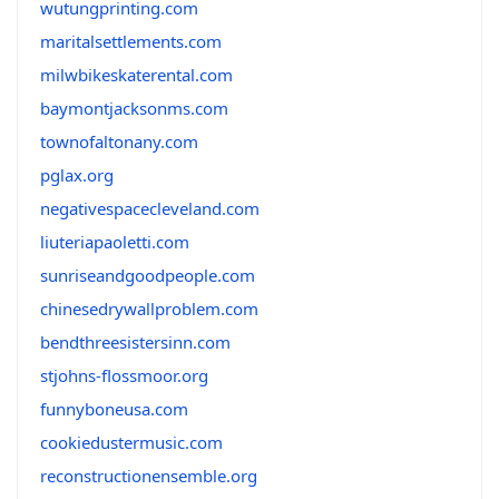
wutungprinting.com
maritalsettlements.com
milwbikeskaterental.com
baymontjacksonms.com
townofaltonany.com
pglax.org
negativespacecleveland.com
liuteriapaoletti.com
sunriseandgoodpeople.com
chinesedrywallproblem.com
bendthreesistersinn.com
stjohns-flossmoor.org
funnyboneusa.com
cookiedustermusic.com
reconstructionensemble.org