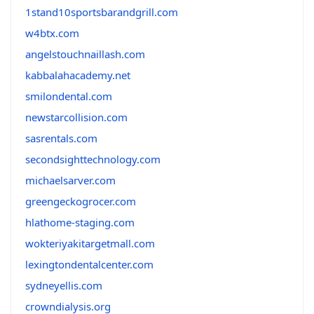
1stand10sportsbarandgrill.com
w4btx.com
angelstouchnaillash.com
kabbalahacademy.net
smilondental.com
newstarcollision.com
sasrentals.com
secondsighttechnology.com
michaelsarver.com
greengeckogrocer.com
hlathome-staging.com
wokteriyakitargetmall.com
lexingtondentalcenter.com
sydneyellis.com
crowndialysis.org