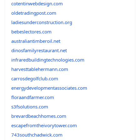
cotentinwebdesign.com
oldetradingpost.com
ladiesunderconstruction.org
bebeslectores.com
australiantimberoil.net
dinosfamilyrestaurant.net
infraredbuildingtechnologies.com
harvesttablehermann.com
carrosdegolfclub.com
energydevelopmentassociates.com
floraandfarmer.com
s3fsolutions.com
brevardbeachhomes.com
escapefromtheivorytower.com
743southchadwick.com