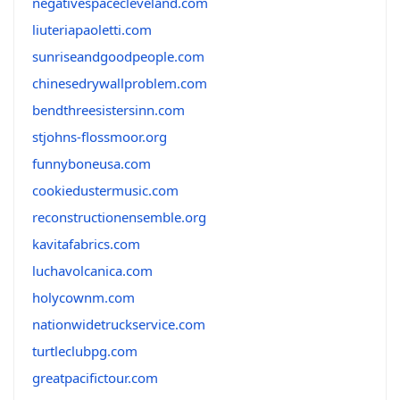
negativespacecleveland.com
liuteriapaoletti.com
sunriseandgoodpeople.com
chinesedrywallproblem.com
bendthreesistersinn.com
stjohns-flossmoor.org
funnyboneusa.com
cookiedustermusic.com
reconstructionensemble.org
kavitafabrics.com
luchavolcanica.com
holycownm.com
nationwidetruckservice.com
turtleclubpg.com
greatpacifictour.com