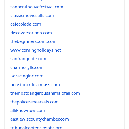
sanbenitoolivefestival.com
classicmoviestills.com
cafecolada.com
discoversoriano.com
thebeginnerspoint.com
www.comingholidays.net
sanfranguide.com
charmoryllc.com
3dracinginc.com
houstoncriticalmass.com
themostdangerousanimalofall.com
thepolicerehearsals.com
alliknownow.com
eastlewiscountychamber.com
tribunalcontenciosobc.org