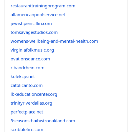
restauranttrainingprogram.com
allamericanpoolservice.net
jewishpenicillin.com
tomsavagestudios.com
womens-wellbeing-and-mental-health.com
virginiafolkmusic.org
ovationsdance.com
ribandrhein.com
kolekcje.net
catolicanto.com
lbkeducationcenter.org
trinityriverdallas.org
perfectplace.net
3seasonsthaibistrooakland.com
scribblefire.com