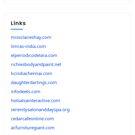
Links
missclaireshay.com
limras-india.com
elperiodicodelara.com
richiesbodyandpaint.net
licindiachennai.com
daughterdarlings.com
infodeets.com
hotsalsainteractive.com
serenitysalonanddayspa.org
cedarcafeonline.com
acfurnituregiant.com