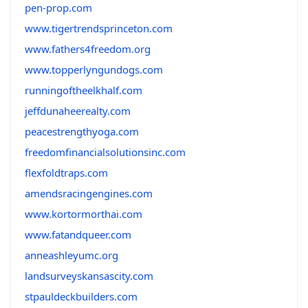
pen-prop.com
www.tigertrendsprinceton.com
www.fathers4freedom.org
www.topperlyngundogs.com
runningoftheelkhalf.com
jeffdunaheerealty.com
peacestrengthyoga.com
freedomfinancialsolutionsinc.com
flexfoldtraps.com
amendsracingengines.com
www.kortormorthai.com
www.fatandqueer.com
anneashleyumc.org
landsurveyskansascity.com
stpauldeckbuilders.com