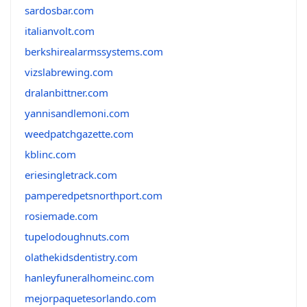
sardosbar.com
italianvolt.com
berkshirealarmssystems.com
vizslabrewing.com
dralanbittner.com
yannisandlemoni.com
weedpatchgazette.com
kblinc.com
eriesingletrack.com
pamperedpetsnorthport.com
rosiemade.com
tupelodoughnuts.com
olathekidsdentistry.com
hanleyfuneralhomeinc.com
mejorpaquetesorlando.com