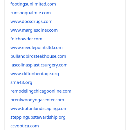
footingsunlimited.com
runsnoqualmie.com
www.docsdrugs.com
www.margiesdiner.com
fdlchowder.com
www.needlepointsltd.com
bullandbirdsteakhouse.com
lascolinasplasticsurgery.com
www.cliftonheritage.org
sma43.org
remodelingchicagoonline.com
brentwoodyogacenter.com
www.tiptonlandscaping.com
steppingupstewardship.org
ccvoptica.com