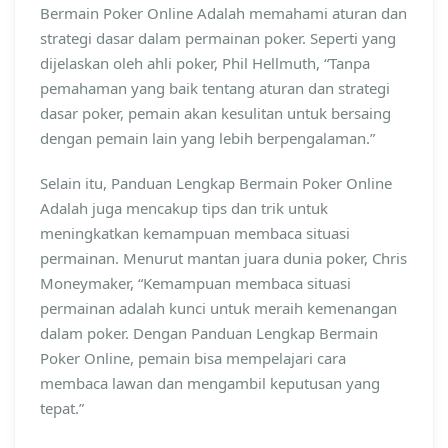
Bermain Poker Online Adalah memahami aturan dan
strategi dasar dalam permainan poker. Seperti yang
dijelaskan oleh ahli poker, Phil Hellmuth, “Tanpa
pemahaman yang baik tentang aturan dan strategi
dasar poker, pemain akan kesulitan untuk bersaing
dengan pemain lain yang lebih berpengalaman.”
Selain itu, Panduan Lengkap Bermain Poker Online
Adalah juga mencakup tips dan trik untuk
meningkatkan kemampuan membaca situasi
permainan. Menurut mantan juara dunia poker, Chris
Moneymaker, “Kemampuan membaca situasi
permainan adalah kunci untuk meraih kemenangan
dalam poker. Dengan Panduan Lengkap Bermain
Poker Online, pemain bisa mempelajari cara
membaca lawan dan mengambil keputusan yang
tepat.”