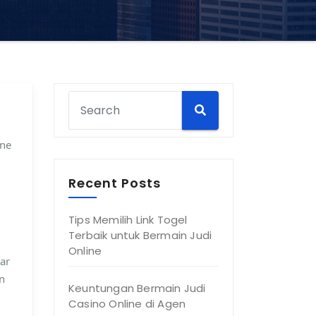
ine
Recent Posts
Tips Memilih Link Togel
Terbaik untuk Bermain Judi
Online
ar
n
Keuntungan Bermain Judi
Casino Online di Agen