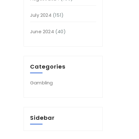
July 2024
(151)
June 2024
(40)
Categories
Gambling
Sidebar