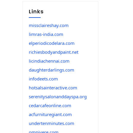
Links
missclaireshay.com
limras-india.com
elperiodicodelara.com
richiesbodyandpaint.net
licindiachennai.com
daughterdarlings.com
infodeets.com
hotsalsainteractive.com
serenitysalonanddayspa.org
cedarcafeonline.com
acfurnituregiant.com
undertenminutes.com
omnivere.com