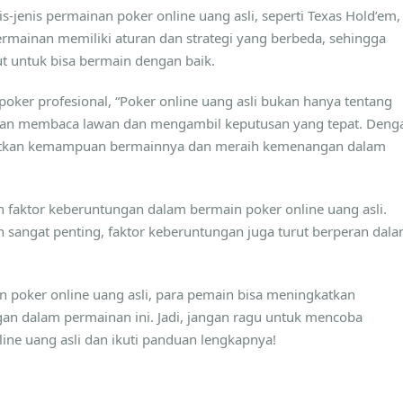
s-jenis permainan poker online uang asli, seperti Texas Hold’em,
ermainan memiliki aturan dan strategi yang berbeda, sehingga
 untuk bisa bermain dengan baik.
ker profesional, “Poker online uang asli bukan hanya tentang
uan membaca lawan dan mengambil keputusan yang tepat. Deng
katkan kemampuan bermainnya dan meraih kemenangan dalam
n faktor keberuntungan dalam bermain poker online uang asli.
 sangat penting, faktor keberuntungan juga turut berperan dal
poker online uang asli, para pemain bisa meningkatkan
 dalam permainan ini. Jadi, jangan ragu untuk mencoba
ne uang asli dan ikuti panduan lengkapnya!