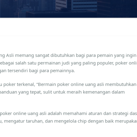
g Asli memang sangat dibutuhkan bagi para pemain yang ingin
agai salah satu permainan judi yang paling populer, poker onl
an tersendiri bagi para pemainnya.
u poker terkenal, “Bermain poker online uang asli membutuhkan
 panduan yang tepat, sulit untuk meraih kemenangan dalam
poker online uang asli adalah memahami aturan dan strategi das
, mengatur taruhan, dan mengelola chip dengan baik merupaka