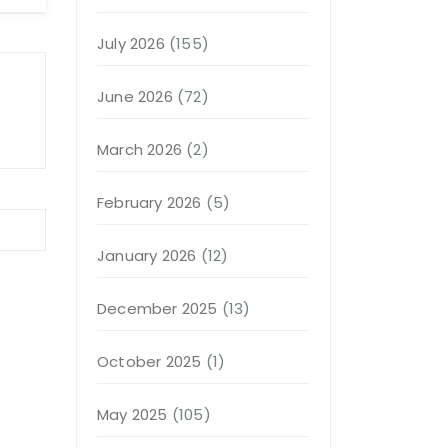
July 2026
(155)
June 2026
(72)
March 2026
(2)
February 2026
(5)
January 2026
(12)
December 2025
(13)
October 2025
(1)
May 2025
(105)