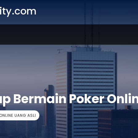
ity.com
 Bermain Poker Onlin
ONLINE UANG ASLI