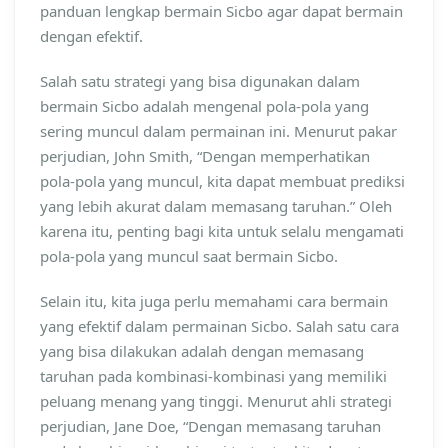
panduan lengkap bermain Sicbo agar dapat bermain
dengan efektif.
Salah satu strategi yang bisa digunakan dalam
bermain Sicbo adalah mengenal pola-pola yang
sering muncul dalam permainan ini. Menurut pakar
perjudian, John Smith, “Dengan memperhatikan
pola-pola yang muncul, kita dapat membuat prediksi
yang lebih akurat dalam memasang taruhan.” Oleh
karena itu, penting bagi kita untuk selalu mengamati
pola-pola yang muncul saat bermain Sicbo.
Selain itu, kita juga perlu memahami cara bermain
yang efektif dalam permainan Sicbo. Salah satu cara
yang bisa dilakukan adalah dengan memasang
taruhan pada kombinasi-kombinasi yang memiliki
peluang menang yang tinggi. Menurut ahli strategi
perjudian, Jane Doe, “Dengan memasang taruhan