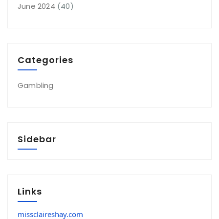
June 2024
(40)
Categories
Gambling
Sidebar
Links
missclaireshay.com