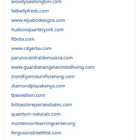
woodyswellington.com
fatbellyfreds.com
www.elpatiodesigns.com
hudsonquarteryork.com
fibota.com
www.cdgerba.com
parunocentraldemusica.com
www.guardianangelassistedliving.com
trondhjemsturnforening.com
diamondplazakenya.com
tbwredlion.com
billsautorepairandsales.com
quantum-naturals.com
montessorilearningcenter.org
fergusonstreetfest.com