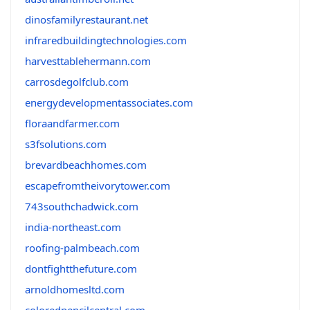
dinosfamilyrestaurant.net
infraredbuildingtechnologies.com
harvesttablehermann.com
carrosdegolfclub.com
energydevelopmentassociates.com
floraandfarmer.com
s3fsolutions.com
brevardbeachhomes.com
escapefromtheivorytower.com
743southchadwick.com
india-northeast.com
roofing-palmbeach.com
dontfightthefuture.com
arnoldhomesltd.com