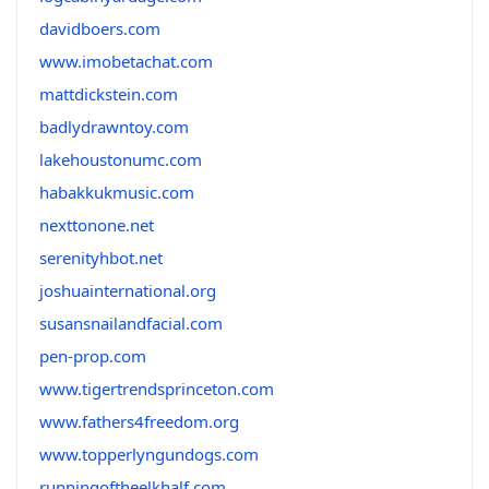
davidboers.com
www.imobetachat.com
mattdickstein.com
badlydrawntoy.com
lakehoustonumc.com
habakkukmusic.com
nexttonone.net
serenityhbot.net
joshuainternational.org
susansnailandfacial.com
pen-prop.com
www.tigertrendsprinceton.com
www.fathers4freedom.org
www.topperlyngundogs.com
runningoftheelkhalf.com