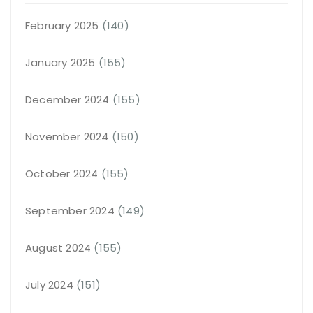
February 2025
(140)
January 2025
(155)
December 2024
(155)
November 2024
(150)
October 2024
(155)
September 2024
(149)
August 2024
(155)
July 2024
(151)