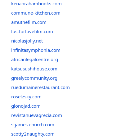
kenabrahambooks.com
commune-kitchen.com
amuthefilm.com
lustforlovefilm.com
nicolasjolly.net
infinitasymphonia.com
africanlegalcentre.org
katsusushihouse.com
greelycommunity.org
ruedumainerestaurant.com
rosetzsky.com
glonojad.com
revistanuevagrecia.com
stjames-church.com
scotty2naughty.com