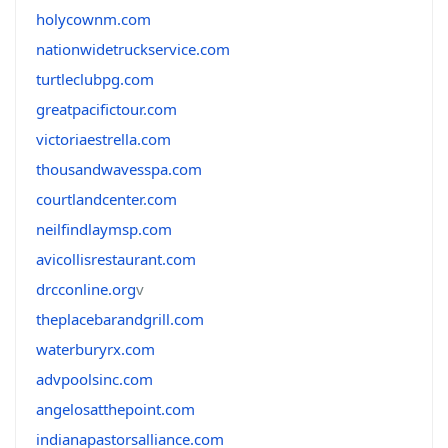
holycownm.com
nationwidetruckservice.com
turtleclubpg.com
greatpacifictour.com
victoriaestrella.com
thousandwavesspa.com
courtlandcenter.com
neilfindlaymsp.com
avicollisrestaurant.com
drcconline.org
v
theplacebarandgrill.com
waterburyrx.com
advpoolsinc.com
angelosatthepoint.com
indianapastorsalliance.com