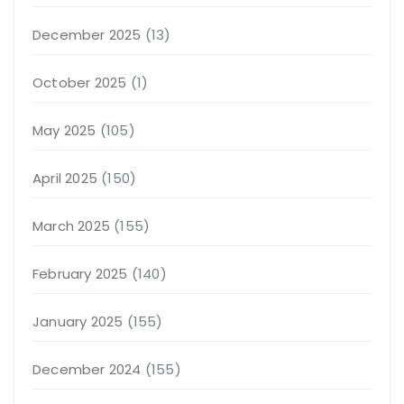
December 2025
(13)
October 2025
(1)
May 2025
(105)
April 2025
(150)
March 2025
(155)
February 2025
(140)
January 2025
(155)
December 2024
(155)