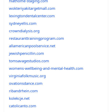
hlathome-staging.com
wokteriyakitargetmall.com
lexingtondentalcenter.com
sydneyellis.com
crowndialysis.org
restauranttrainingprogram.com
allamericanpoolservice.net
jewishpenicillin.com
tomsavagestudios.com
womens-wellbeing-and-mental-health.com
virginiafolkmusic.org
ovationsdance.com
ribandrhein.com
kolekcje.net
catolicanto.com