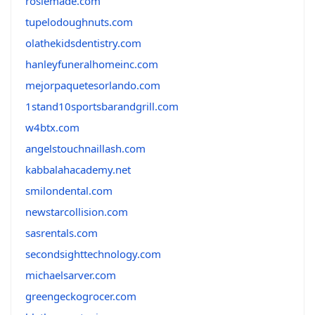
rosiemade.com
tupelodoughnuts.com
olathekidsdentistry.com
hanleyfuneralhomeinc.com
mejorpaquetesorlando.com
1stand10sportsbarandgrill.com
w4btx.com
angelstouchnaillash.com
kabbalahacademy.net
smilondental.com
newstarcollision.com
sasrentals.com
secondsighttechnology.com
michaelsarver.com
greengeckogrocer.com