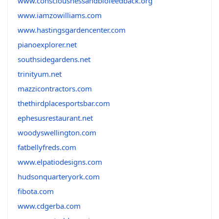
www.consciousnessandbiofeedback.org
www.iamzowilliams.com
www.hastingsgardencenter.com
pianoexplorer.net
southsidegardens.net
trinityum.net
mazzicontractors.com
thethirdplacesportsbar.com
ephesusrestaurant.net
woodyswellington.com
fatbellyfreds.com
www.elpatiodesigns.com
hudsonquarteryork.com
fibota.com
www.cdgerba.com