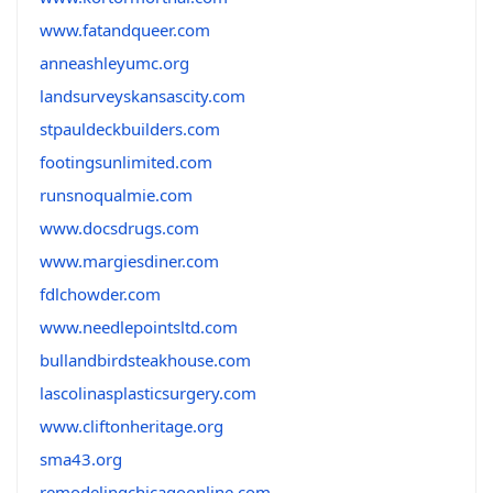
www.fatandqueer.com
anneashleyumc.org
landsurveyskansascity.com
stpauldeckbuilders.com
footingsunlimited.com
runsnoqualmie.com
www.docsdrugs.com
www.margiesdiner.com
fdlchowder.com
www.needlepointsltd.com
bullandbirdsteakhouse.com
lascolinasplasticsurgery.com
www.cliftonheritage.org
sma43.org
remodelingchicagoonline.com