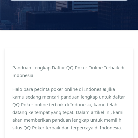
Panduan Lengkap Daftar QQ Poker Online Terbaik di
Indonesia
Halo para pecinta poker online di Indonesia! Jika
kamu sedang mencari panduan lengkap untuk daftar
QQ Poker online terbaik di Indonesia, kamu telah
datang ke tempat yang tepat. Dalam artikel ini, kami
akan memberikan panduan lengkap untuk memilih
situs QQ Poker terbaik dan terpercaya di Indonesia.