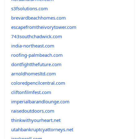
s3fsolutions.com
brevardbeachhomes.com
escapefromtheivorytower.com
743southchadwick.com
india-northeast.com
roofing-palmbeach.com
dontfightthefuture.com
arnoldhomesltd.com
coloredpencilcentral.com
cliftonfilmfest.com
imperialbarandlounge.com
raisedoutdoors.com
thinkwithyourheart.net
utahbankruptcyattorneys.net
irocknroll.com