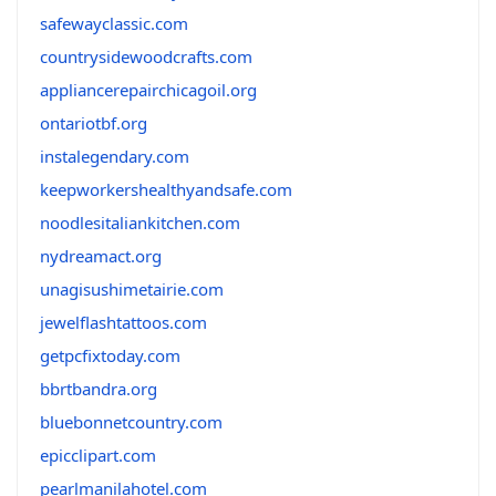
safewayclassic.com
countrysidewoodcrafts.com
appliancerepairchicagoil.org
ontariotbf.org
instalegendary.com
keepworkershealthyandsafe.com
noodlesitaliankitchen.com
nydreamact.org
unagisushimetairie.com
jewelflashtattoos.com
getpcfixtoday.com
bbrtbandra.org
bluebonnetcountry.com
epicclipart.com
pearlmanilahotel.com